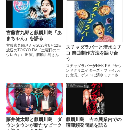
呂彦先生も来ていたという話をし
念ライブで披露された30年前の
ていました。
『今夜はブギー・バック』のデモ
音源について話していました。
宮藤官九郎と麒麟川島『あ
まちゃん』を語る
宮藤官九郎さんが2023年8月12日
スチャダラパーと清水ミチ
放送のTOKYO FM『土曜日のエ
コ 楽曲制作方法を語り合
ウレカ』に出演。麒麟川島さんと
う
ドラマ『あまちゃん』について話
していました。
スチャダラパーがNHK FM『サウ
ンドクリエイターズ・ファイル』
に出演。ゲストに清水ミチコさん
を迎え、お互いの楽曲制作スタイ
ルなどについて話していました。
土曜日のエウレカ
川島明のねごと
（BOSE）聞いていただいたのは
スチャダラパーで『今夜はブギ
ー・バック』でした。（清水...
藤井健太郎と麒麟川島 ダ
麒麟川島 吉本興業内での
ウンタウンが新たなピーク
喧嘩頻発問題を語る