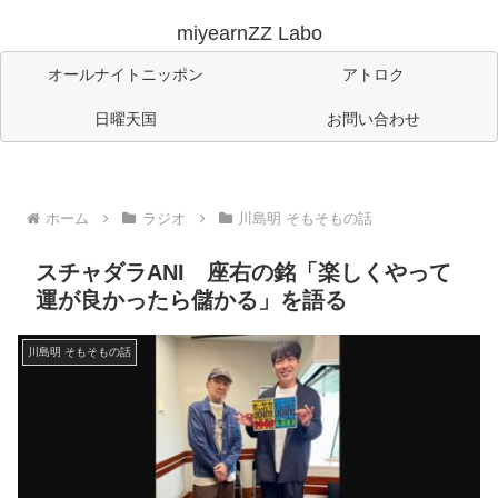
miyearnZZ Labo
オールナイトニッポン
アトロク
日曜天国
お問い合わせ
ホーム
ラジオ
川島明 そもそもの話
スチャダラANI 座右の銘「楽しくやって
運が良かったら儲かる」を語る
川島明 そもそもの話