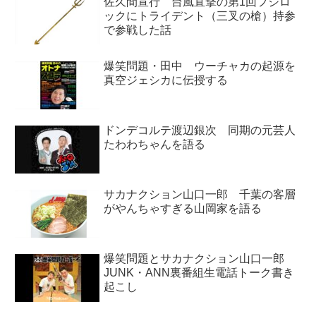
佐久間宣行 台風直撃の第1回フジロ
ックにトライデント（三叉の槍）持参
で参戦した話
爆笑問題・田中 ウーチャカの起源を
真空ジェシカに伝授する
ドンデコルテ渡辺銀次 同期の元芸人
たわわちゃんを語る
サカナクション山口一郎 千葉の客層
がやんちゃすぎる山岡家を語る
爆笑問題とサカナクション山口一郎
JUNK・ANN裏番組生電話トーク書き
起こし