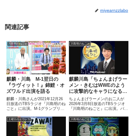
miyearnzzlabo
関連記事
川島明のねごと
川島明のねごと
麒麟・川島 M-1翌日の
麒麟川島「ちょんまげラー
『ラヴィット！』錦鯉・オ
メン・きむはWWEのよう
ズワルド出演を語る
に攻撃的なキャラになるべ
き」
麒麟・川島さんが2021年12月26
ちょんまげラーメンのお二人が
日放送のTBSラジオ『川島明のね
2026年3月8日放送のTBSラジオ
ごと』に出演。M-1グランプリ翌
『川島明のねごと』に出演。パン
日の『ラヴィット！』にM-1グラ
クブーブー哲夫とのバトルを振り
ンプリ2021の1位、2位の錦鯉、
返る中で川島さんが「きむは
土曜日のエウレカ
川島明のねごと
オズワルドが出演した件について
WWEのように誰にでも噛みつく
話していました。
攻撃的なキャラになるべき」と提
唱していました。