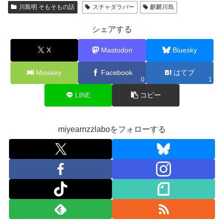
川島明 そもそもの話
スチャダラパー
麒麟川島
シェアする
X
Mastodon
Bluesky
Misskey
Facebook
はてブ
0
1
LINE
コピー
miyearnzzlaboをフォローする