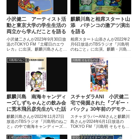
小沢健二 アーティスト活
麒麟川島と相席スタート山
動と東京大学の学生生活の
添 パチンコの激アツ演出
両立から学んだことを語る
を語る
小沢健二さんが2023年9月30日放
相席スタート山添さんが2022年2
送のTOKYO FM『土曜日のエウ
月6日放送のTBSラジオ『川島明
レカ』に出演。麒麟川島さんと東
のねごと』に出演。麒麟・川島さ
京大学の学生時代、副業的なノリ
ん、天津・向さんとパチンコの激
でアーティスト活動をしていた際
アツ演出について話していまし
川島明のねごと
川島明 そもそもの話
に学んだことを話していました。
た。
麒麟川島 南海キャンディ
スチャダラANI 小沢健二
ーズしずちゃんとの飲み会
宅で発掘された『ブギー・
に荒木飛呂彦先生がいた話
バック』30年前のデモテー
プを語る
麒麟川島さんが2022年11月27日
スチャダラパーANIさんと麒麟川
放送のTBSラジオ『川島明のねご
島さんが2024年6月1日放送の
と』の中で南海キャンディーズし
TOKYO FM『川島明 そもそもの
ずちゃんとの飲み会に行った際、
話』の中で『今夜はブギー・バッ
その飲み会の席に漫画家の荒木飛
ク』についてトーク。30周年記
土曜日のエウレカ
サウンドクリエイターズ・ファイル