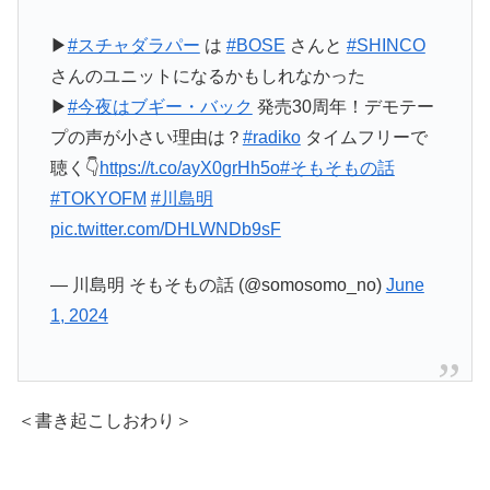
▶
#スチャダラパー
は
#BOSE
さんと
#SHINCO
さんのユニットになるかもしれなかった
▶
#今夜はブギー・バック
発売30周年！デモテー
プの声が小さい理由は？
#radiko
タイムフリーで
聴く👇
https://t.co/ayX0grHh5o
#そもそもの話
#TOKYOFM
#川島明
pic.twitter.com/DHLWNDb9sF
— 川島明 そもそもの話 (@somosomo_no)
June
1, 2024
＜書き起こしおわり＞