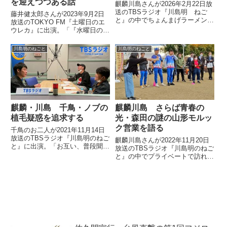
を迎えつつある話
麒麟川島さんが2026年2月22日放
送のTBSラジオ『川島明 ねご
藤井健太郎さんが2023年9月2日
と』の中でちょんまげラーメンき
放送のTOKYO FM『土曜日のエ
むさんとパンクブーブー哲夫さん
ウレカ』に出演。「『水曜日のダ
のバトルなど、吉本興業内で喧嘩
ウンタウン』が終わったらレギュ
が頻発している問題について話し
ラー番組はやりたくない」という
川島明のねごと
川島明のねごと
ていました。
話から、ダウンタウンが今、また
新たなピークを迎えつつあるとい
う話をしていました。
麒麟・川島 千鳥・ノブの
麒麟川島 さらば青春の
植毛疑惑を追求する
光・森田の謎の山形モルッ
ク営業を語る
千鳥のお二人が2021年11月14日
放送のTBSラジオ『川島明のねご
麒麟川島さんが2022年11月20日
と』に出演。「お互い、普段聞け
放送のTBSラジオ『川島明のねご
ないことを聞く」というコーナー
と』の中でプライベートで訪れた
で川島さんがノブさんの植毛疑惑
山形で遭遇したさらば青春の光・
を追求していました。
森田さんとみなみかわさんの謎の
モルック営業について話していま
した。