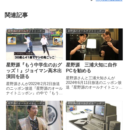
関連記事
星野源のオールナイトニッポン
星野源のオールナイトニッポン
星野源『もう中学生のおグ
星野源 三浦大知に自作
ッズ！』ジョイマン高木出
PCを勧める
演回を語る
星野源さんと三浦大知さんが
2024年6月11日放送のニッポン放
星野源さんが2022年2月2日放送
送『星野源のオールナイトニッポ
のニッポン放送『星野源のオール
ン』の中で自作PCについてトー
ナイトニッポン』の中で『もう中
ク。星野さんが三浦さんにその魅
学生のおグッズ！』ジョイマン高
力を話していました。
木さん出演回について話していま
星野源のオールナイトニッポン
星野源のオールナイトニッポン
した。