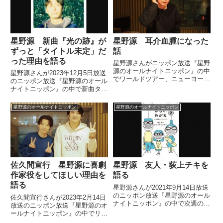
のイントロ。「僕がイントロク
ジオ「バナナムーン」に出...
ソ...
星野源 新曲『光の跡』が
星野源 耳介血腫になった
ずっと「タイトル未定」だ
話
った理由を語る
星野源さんがニッポン放送『星野
源のオールナイトニッポン』の中
星野源さんが2023年12月5日放送
でワールドツアー、ニューヨーク
のニッポン放送『星野源のオール
公演後に耳介血腫になった話をし
ナイトニッポン』の中で新曲タイ
ていました。今夜の #星野源ANN
トル『光の跡』を発表。ずっと
では、先日開催した
「タイトル未定」としていた理由
星野源のオールナイトニッポン
星野源のオールナイトニッポン
#PopVirusWorldTour 上海公演・
を話していました。
NY公演について...
佐久間宣行 星野源に喜劇
星野源 友人・荻上チキを
作家役をしてほしい理由を
語る
語る
星野源さんが2021年9月14日放送
のニッポン放送『星野源のオール
佐久間宣行さんが2023年2月14日
ナイトニッポン』の中で次週のゲ
放送のニッポン放送『星野源のオ
ストの友人、荻上チキさんについ
ールナイトニッポン』の中でリス
て話していました。
ナーからの質問に回答。「星野源