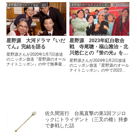
さんで番組を作るとしたら？」と
星野源のオールナイトニッポン
星野源のオールナイトニッポン
いう質問に対して「星野源さんに
喜劇作家役をしてほしい」と話し
ていました。
星野源 大河ドラマ『いだ
星野源 2023年紅白歌合
てん』完結を語る
戦 寺尾聰・福山雅治・北
川悠仁との『蛍の光』を語
星野源さんが2020年1月7日放送
る
のニッポン放送『星野源のオール
星野源さんが2024年1月2日放送
ナイトニッポン』の中で無事最終
のニッポン放送『星野源のオール
回を迎えた大河ドラマ『いだて
ナイトニッポン』の中で2023年
ん』について話していました。
大晦日の紅白歌合戦の模様を振り
（星野源）あ、そうだ。『いだて
返り。『蛍の光』を歌う際に寺尾
ん』の話をしましょうね。『いだ
聰さん、福山雅治さん、北川悠仁
てん』の最終回の話もしていま
さんとわちゃわちゃしながら歌っ
せ...
ていた際の話をしていました。
佐久間宣行 台風直撃の第1回フジロ
ックにトライデント（三叉の槍）持参
で参戦した話