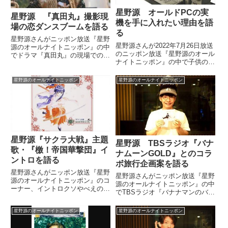
星野源 オールドPCの実
星野源 『真田丸』撮影現
機を手に入れたい理由を語
場の恋ダンスブームを語る
る
星野源さんがニッポン放送『星野
星野源さんが2022年7月26日放送
源のオールナイトニッポン』の中
のニッポン放送『星野源のオール
でドラマ『真田丸』の現場での
ナイトニッポン』の中で子供の頃
『逃げ恥』恋ダンスブームについ
に憧れていたパソコンについてト
て話していました。来週の秀忠?
ーク。エミュレーターではなく、
いよいよ大阪冬の陣と夏の陣が迫
星野源のオールナイトニッポン
星野源のオールナイトニッポン
実機を手に入れたい理由や、それ
ってきた!!もうすぐ終わっちゃう
にまつわる思い出話をリスナーか
なぁ??#真田丸 #星野源 #...
らの反響メールを紹介しながら話
していました。
星野源『サクラ大戦』主題
星野源 TBSラジオ『バナ
歌・『檄！帝国華撃団』イ
ナムーンGOLD』とのコラ
ントロを語る
ボ旅行企画案を語る
星野源さんがニッポン放送『星野
星野源さんがニッポン放送『星野
源のオールナイトニッポン』のコ
源のオールナイトニッポン』の中
ーナー、イントロクソやべえの中
でTBSラジオ『バナナマンのバナ
で『サクラ大戦』主題歌の真宮寺
ナムーンGOLD』にゲスト出演し
さくら＆帝国歌劇団『檄！帝国華
た際の模様をトーク。放送局の垣
星野源のオールナイトニッポン
星野源のオールナイトニッポン
撃団』のイントロを紹介していま
根を超えたコラボ旅行企画につい
した。（星野源）じゃあ、続いて
て話していました。本日はTBSラ