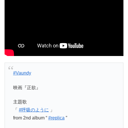
#Vaundy
映画『正欲』
主題歌
「
#呼吸のように
」
from 2nd album “
#replica
”