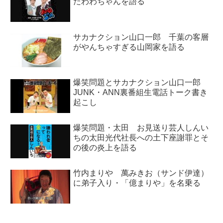
たわわちゃんを語る
サカナクション山口一郎 千葉の客層
がやんちゃすぎる山岡家を語る
爆笑問題とサカナクション山口一郎
JUNK・ANN裏番組生電話トーク書き
起こし
爆笑問題・太田 お見送り芸人しんい
ちの太田光代社長への土下座謝罪とそ
の後の炎上を語る
竹内まりや 萬みきお（サンド伊達）
に弟子入り・「億まりや」を名乗る