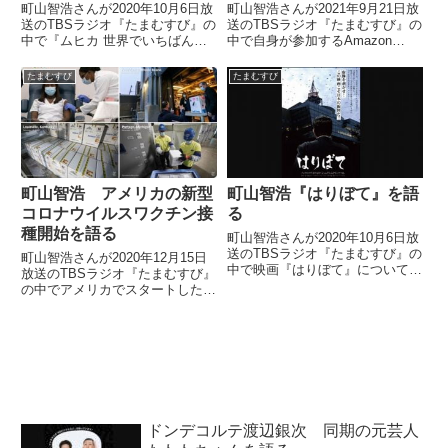
町山智浩さんが2020年10月6日放
町山智浩さんが2021年9月21日放
送のTBSラジオ『たまむすび』の
送のTBSラジオ『たまむすび』の
中で『ムヒカ 世界でいちばん貧
中で自身が参加するAmazon
しい大統領から日本人へ』を紹介
Prime Video×DOMMUNEの『ブ
していました。＼?映画『ムヒ
ルース・ブラザーズ』ウォッチパ
たまむすび
たまむすび
カ』舞台挨拶?／【神戸国際松
ーティーを紹介していました。
竹】10/10(土)10:30の回(上映後)
田部井一真監...
町山智浩 アメリカの新型
町山智浩『はりぼて』を語
コロナウイルスワクチン接
る
種開始を語る
町山智浩さんが2020年10月6日放
送のTBSラジオ『たまむすび』の
町山智浩さんが2020年12月15日
中で映画『はりぼて』について話
放送のTBSラジオ『たまむすび』
していました。（町山智浩）で
の中でアメリカでスタートした新
ね、今日は実は今週末に公開され
型コロナウイルス用ワクチンの接
る映画で『わたしは金正男を殺し
種について話していました。The
てない』というドキュメンタリー
U.S. has begun its most
映画……イメージフォーラ...
ambitious vacci...
ドンデコルテ渡辺銀次 同期の元芸人