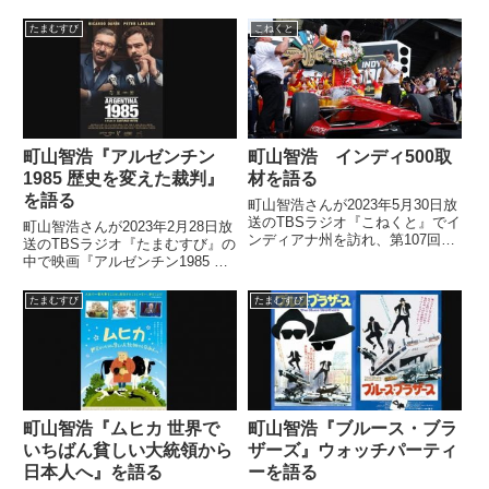
イ・イン・ザ・スカイ』を紹介し
ていました。（町山智浩）で、独
たまむすび
こねくと
立記念日なんですけど。あんまり
そうめでたい感じじゃないです
ね。（山里亮太）なるほど。いろ
い...
町山智浩『アルゼンチン
町山智浩 インディ500取
1985 歴史を変えた裁判』
材を語る
を語る
町山智浩さんが2023年5月30日放
送のTBSラジオ『こねくと』でイ
町山智浩さんが2023年2月28日放
ンディアナ州を訪れ、第107回イ
送のTBSラジオ『たまむすび』の
ンディ500を取材した際の模様を
中で映画『アルゼンチン1985 歴
話していました。
史を変えた裁判』を紹介していま
した。
たまむすび
たまむすび
町山智浩『ムヒカ 世界で
町山智浩『ブルース・ブラ
いちばん貧しい大統領から
ザーズ』ウォッチパーティ
日本人へ』を語る
ーを語る