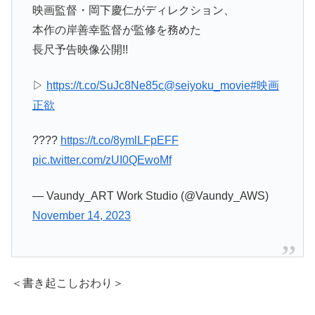
映画監督・岡下慶仁がディレクション、
本作の岸善幸監督が監修を務めた
長尺予告映像公開!!
▷
https://t.co/SuJc8Ne85c
@seiyoku_movie
#映画
正欲
????
https://t.co/8ymlLFpEFF
pic.twitter.com/zUI0QEwoMf
— Vaundy_ART Work Studio (@Vaundy_AWS)
November 14, 2023
＜書き起こしおわり＞