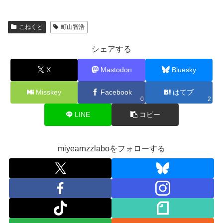
こねくと
町山智浩
シェアする
X
Mastodon
Bluesky
Misskey
Facebook
はてブ
0
2
LINE
コピー
miyearnzzlaboをフォローする