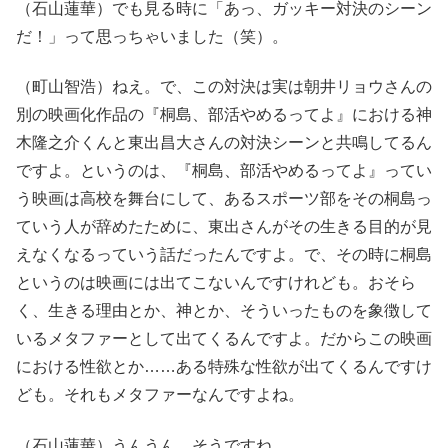
（石山蓮華）でも見る時に「あっ、ガッキー対決のシーン
だ！」って思っちゃいました（笑）。
（町山智浩）ねえ。で、この対決は実は朝井リョウさんの
別の映画化作品の『桐島、部活やめるってよ』における神
木隆之介くんと東出昌大さんの対決シーンと共鳴してるん
ですよ。というのは、『桐島、部活やめるってよ』ってい
う映画は高校を舞台にして、あるスポーツ部をその桐島っ
ていう人が辞めたために、東出さんがその生きる目的が見
えなくなるっていう話だったんですよ。で、その時に桐島
というのは映画には出てこないんですけれども。おそら
く、生きる理由とか、神とか、そういったものを象徴して
いるメタファーとして出てくるんですよ。だからこの映画
における性欲とか……ある特殊な性欲が出てくるんですけ
ども。それもメタファーなんですよね。
（石山蓮華）うんうん。そうですね。