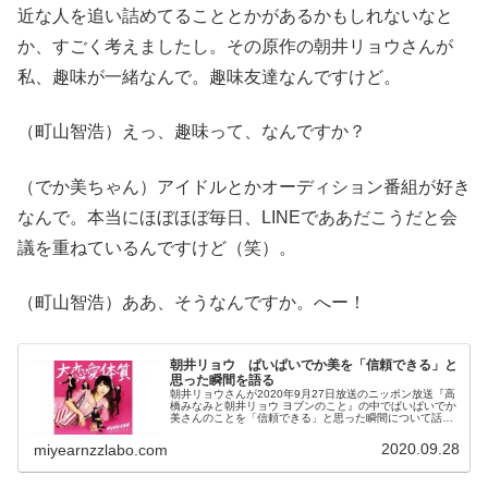
近な人を追い詰めてることとかがあるかもしれないなと
か、すごく考えましたし。その原作の朝井リョウさんが
私、趣味が一緒なんで。趣味友達なんですけど。
（町山智浩）えっ、趣味って、なんですか？
（でか美ちゃん）アイドルとかオーディション番組が好き
なんで。本当にほぼほぼ毎日、LINEでああだこうだと会
議を重ねているんですけど（笑）。
（町山智浩）ああ、そうなんですか。へー！
朝井リョウ ぱいぱいでか美を「信頼できる」と
思った瞬間を語る
朝井リョウさんが2020年9月27日放送のニッポン放送『高
橋みなみと朝井リョウ ヨブンのこと』の中でぱいぱいでか
美さんのことを「信頼できる」と思った瞬間について話し
ていました。（朝井リョウ）まあ、これはラップバトル的
な引き継ぎなんですけども...
2020.09.28
miyearnzzlabo.com