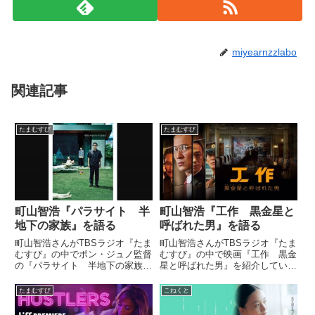
miyearnzzlabo
関連記事
たまむすび
たまむすび
町山智浩『パラサイト 半
町山智浩『工作 黒金星と
地下の家族』を語る
呼ばれた男』を語る
町山智浩さんがTBSラジオ『たま
町山智浩さんがTBSラジオ『たま
むすび』の中でポン・ジュノ監督
むすび』の中で映画『工作 黒金
の『パラサイト 半地下の家族』
星と呼ばれた男』を紹介していま
を紹介していました。2020.1.10
した。（町山智浩）この間、日本
公開 #tama954映画『パラサイト
でJASRAC（日本音楽著作権協
たまむすび
こねくと
半地下の家族』オフィシャルサイ
会）が自分の職員を約2年間に渡
ト: pic.twitter.com/j...
って音楽教室に潜入調査させてい