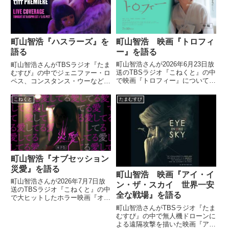
たっていう事件がありました...
町山智浩 映画『トロフィ
町山智浩『ハスラーズ』を
ー』を語る
語る
町山智浩さんが2026年6月23日放
町山智浩さんがTBSラジオ『たま
送のTBSラジオ『こねくと』の中
むすび』の中でジェニファー・ロ
で映画『トロフィー』について話
ペス、コンスタンス・ウーなどが
していました。
ストリッパーを演じた映画『ハス
ラーズ』を紹介していました。
こねくと
たまむすび
（町山智浩）いま、取材できてい
るデトロイト。僕はちょうど10
年ちょっと前。2009年に取材...
町山智浩『オブセッション
災愛』を語る
町山智浩 映画『アイ・イ
町山智浩さんが2026年7月7日放
ン・ザ・スカイ 世界一安
送のTBSラジオ『こねくと』の中
全な戦場』を語る
で大ヒットしたホラー映画『オブ
セッション 災愛』について話し
町山智浩さんがTBSラジオ『たま
ていました。
むすび』の中で無人機ドローンに
よる遠隔攻撃を描いた映画『ア