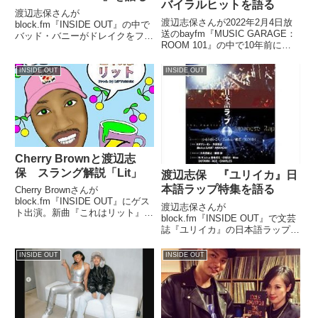
バイラルヒットを語る
渡辺志保さんが
渡辺志保さんが2022年2月4日放
block.fm『INSIDE OUT』の中で
送のbayfm『MUSIC GARAGE：
バッド・バニーがドレイクをフィ
ROOM 101』の中で10年前に発
ーチャーした新曲『Mia』を紹介
表されたフランク・オーシャンの
していました。
『Channel Orange』収録曲
INSIDE OUT
INSIDE OUT
『Lost』が今、TikTokでバイラル
ヒットをしている件について話し
ていました。
Cherry Brownと渡辺志
保 スラング解説「Lit」
渡辺志保 『ユリイカ』日
本語ラップ特集を語る
Cherry Brownさんが
block.fm『INSIDE OUT』にゲス
渡辺志保さんが
ト出演。新曲『これはリット』を
block.fm『INSIDE OUT』で文芸
紹介しつつ、スラング「Lit」に
誌『ユリイカ』の日本語ラップ特
ついて解説していました。（渡辺
集に寄稿したUSラップシーンの
志保）しょっぱなに、「いまの
記事を紹介していました。（渡辺
INSIDE OUT
INSIDE OUT
Cherry Brownはこんな感じです」
志保）いつもここのオープニング
っ...
のところで私の近況なんかをおし
ゃべりしているんですけども。
先...