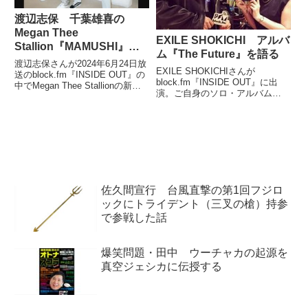
渡辺志保 千葉雄喜の
Megan Thee
EXILE SHOKICHI アルバ
Stallion『MAMUSHI』へ
ム『The Future』を語る
の参加を語る
渡辺志保さんが2024年6月24日放
EXILE SHOKICHIさんが
送のblock.fm『INSIDE OUT』の
block.fm『INSIDE OUT』に出
中でMegan Thee Stallionの新作
演。ご自身のソロ・アルバム
アルバム『Cobra』のトラックリ
『The Future』の制作秘話や、訪
ストが公開されたことについてト
れたLAで見たザ・ゲームのライ
ーク。千葉雄喜さんが参加した
ブレポートなどをお話されていま
『MAMUSHI』という曲が含まれ
した。 #INSIDE_OUT 、本...
ていたことについて、DJ
YANATAKEさんと話していまし
た。
佐久間宣行 台風直撃の第1回フジロ
ックにトライデント（三叉の槍）持参
で参戦した話
爆笑問題・田中 ウーチャカの起源を
真空ジェシカに伝授する