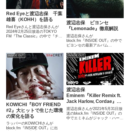
Red Eyeと渡辺志保 千葉
雄喜（KOHH）を語る
渡辺志保 ビヨンセ
Red Eyeさんと渡辺志保さんが
『Lemonade』徹底解説
2024年2月25日放送のTOKYO
渡辺志保さんが
FM『The Classic』の中で『チー
block.fm『INSIDE OUT』の中で
ム友達』で活動を再開した千葉雄
ビヨンセの最新アルバム
喜さんについて話していました。
『Lemonade』について徹底解
説。実際にアトランタで見たビヨ
INSIDE OUT
INSIDE OUT
ンセのライブの話なども交えつ
つ、ビヨンセが伝えようとしてい
るメッセージについて話していま
した。...
渡辺志保
Eminem『Killer Remix ft.
Jack Harlow, Cordae』を
KOWICHI『BOY FRIEND
語る
渡辺志保さんが2021年5月31日放
#2』大ヒットで生じた環境
送のblock.fm『INSIDE OUT』の
の変化を語る
中でエミネムがジャック・ハーロ
ウとコーデーをフィーチャーした
ラッパーのKOWICHIさんが
『Killer Remix ft. Jack Harlow,
block.fm『INSIDE OUT』に出