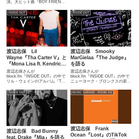
Cordae』を紹介していました。
演。大ヒット曲『BOY FRIEND
#2』によって生まれた周辺の環
境の変化などについて話していま
INSIDE OUT
INSIDE OUT
した。（渡辺志保）ちょっとさ、
でも私もこの間のインタビューで
も聞いち...
渡辺志保 Lil
渡辺志保 Smooky
Wayne『Tha Carter V』と
MarGielaa『The Judge』
『Mona Lisa ft. Kendrick
を語る
Lamar』を語る
渡辺志保さんが
渡辺志保さんが
block.fm『INSIDE OUT』の中で
block.fm『INSIDE OUT』の中で
リル・ウェインのアルバム『Tha
ニューヨーク・ブロンクスの若手
Carter V』についてトーク。その
ラッパーSmooky MarGielaaの
中からケンドリック・ラマーをフ
『The Judge』を紹介していまし
INSIDE OUT
MUSIC GARAGE：ROOM 101
ィーチャーした注目曲『Mona
た。#NowTrending ?
Lisa』を解説していました。
@SMOOKYMARGIELAA - ...
渡辺志保 Frank
渡辺志保 Bad Bunny
Ocean『Lost』のTikTok
feat. Drake『Mia』を語る