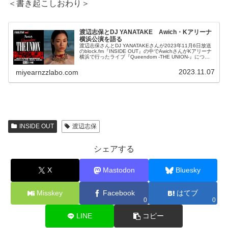
＜書き起こしおわり＞
渡辺志保とDJ YANATAKE Awich・Kアリーナ
横浜公演を語る
渡辺志保さんとDJ YANATAKEさんが2023年11月6日放送
のblock.fm『INSIDE OUT』の中でAwichさんがKアリーナ
横浜で行ったライブ『Queendom -THE UNION-』につい
て話していました。
2023.11.07
miyearnzzlabo.com
INSIDE OUT
渡辺志保
シェアする
X
Mastodon
Bluesky
Misskey
Facebook
はてブ
0
0
LINE
コピー