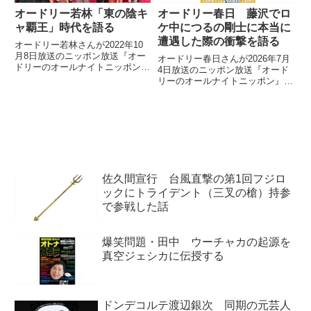
オードリー若林「東の陰キ
オードリー春日 藤沢でロ
ャ覇王」時代を語る
ケ中につるの剛士に本当に
遭遇した際の衝撃を語る
オードリー若林さんが2022年10
月8日放送のニッポン放送『オー
オードリー春日さんが2026年7月
ドリーのオールナイトニッポン』
4日放送のニッポン放送『オード
の中で小籔千豊さんとの食事中に
リーのオールナイトニッポン』の
「若林は東の陰キャ覇王だった」
中で藤沢在住のつるの剛士さんに
と言われたことを紹介。当時の様
ついてトーク。『ベスコングル
子を振り返っていました。
メ』の藤沢ロケをしている際、サ
ーフィンをするために海に向かう
つるの剛士さんに遭遇した際の衝
撃を話していました。
佐久間宣行 台風直撃の第1回フジロ
ックにトライデント（三叉の槍）持参
で参戦した話
爆笑問題・田中 ウーチャカの起源を
真空ジェシカに伝授する
ドンデコルテ渡辺銀次 同期の元芸人