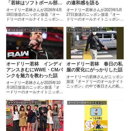
「若林はソフトボール部女
の違和感を語る
子」を語る
オードリー若林さんが2026年4月
オードリー若林さんが2023年5月
18日放送のニッポン放送『オー
27日放送のニッポン放送『オー
ドリーのオールナイトニッポン』
ドリーのオールナイトニッポン』
の中で著書『青天』に爆笑問題・
の中で雑誌『東京カレンダー』の
太田さんが推薦文を書いてくれた
表紙的な価値観に感じる違和感に
オードリーのオールナイトニッポン
オードリーのオールナイトニッポン
喜びについてトーク。締めの「で
ついて、話をしていました。
も若林ってソフトボール部の女子
だよね？」について春日さんと話
していました。
オードリー若林 インディ
オードリー若林 春日の私
アンスきむにWWE・CMパ
服の変化にがっかりした話
ンクを魅力を教わった話
オードリーの若林さんがニッポン
放送『オードリーのオールナイト
オードリー若林さんが2025年10
ニッポン』の中で春日さんの私服
月18日放送のニッポン放送『オ
の変化についてトーク。ロンハー
ードリーのオールナイトニッポ
マンの服を着ている春日さんにが
ン』の中でWWE来日公演
っかりした話をしていました。
『WWE SuperShow Japan』を見
オードリーのオールナイトニッポン
オードリーのオールナイトニッポン
（若林正恭）俺ね、春日がいない
た話を紹介。WWEに詳しいイン
間に「言えなかった話ってあるか
ディアンス（現ちょんまげラーメ
な...
ン）のきむさんにWWE・CMパ
ンク選手の魅力を教わった話を紹
介していました。