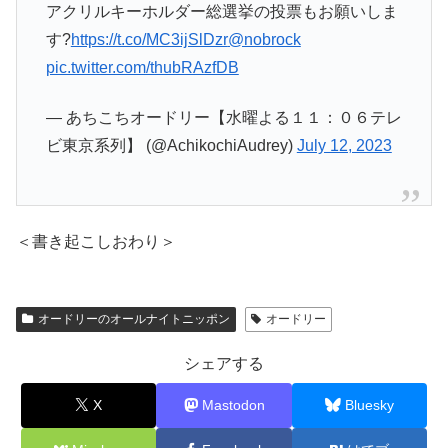
アクリルキーホルダー総選挙の投票もお願いしま
す?
https://t.co/MC3ijSlDzr
@nobrock
pic.twitter.com/thubRAzfDB
— あちこちオードリー【水曜よる１１：０６テレ
ビ東京系列】 (@AchikochiAudrey)
July 12, 2023
＜書き起こしおわり＞
オードリーのオールナイトニッポン
オードリー
シェアする
X
Mastodon
Bluesky