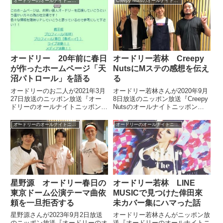
オードリーのオールナイトニッポン
Creepy Nutsのオールナイトニッポン0
オードリー 20年前に春日
オードリー若林 Creepy
が作ったホームページ「天
NutsにMステの感想を伝え
沼パトロール」を語る
る
オードリーのお二人が2021年3月
オードリー若林さんが2020年9月
27日放送のニッポン放送『オー
8日放送のニッポン放送『Creepy
ドリーのオールナイトニッポン』
Nutsのオールナイトニッポン』
の中で20年前に春日さんが作っ
にゲスト出演。Creepy Nutsの2
たオードリーのホームページ「天
人に『ミュージックステーショ
オードリーのオールナイトニッポン
オードリーのオールナイトニッポン
沼パトロール」について話してい
ン』の感想を伝えていました。
ました。
Creepy Nutsのオールナイトニ
ッ...
星野源 オードリー春日の
オードリー若林 LINE
東京ドーム公演テーマ曲依
MUSICで見つけた倖田來
頼を一旦拒否する
未カバー集にハマった話
星野源さんが2023年9月2日放送
オードリー若林さんがニッポン放
のニッポン放送『オードリーのオ
送『オードリーのオールナイトニ