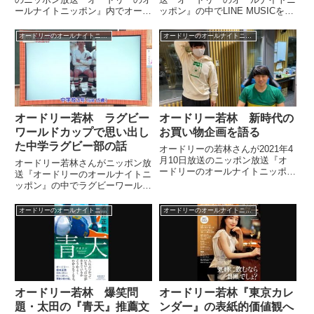
ールナイトニッポン』内でオード
ッポン』の中でLINE MUSICをチ
リー東京ドーム公演のテーマ曲作
ェックしていてたまたま見つけた
りのオファーを春日さんから受
倖田來未のカバーアルバムに超ハ
オードリーのオールナイトニッポン
オードリーのオールナイトニッポン
け、あまりのぞんざいな依頼だっ
マってしまった話をしていまし
たため依頼を拒否していました。
た。（若林正恭）で、3月とか4
月とか、忘れたけどコンパ...
オードリー若林 ラグビー
オードリー若林 新時代の
ワールドカップで思い出し
お買い物企画を語る
た中学ラグビー部の話
オードリーの若林さんが2021年4
月10日放送のニッポン放送『オ
オードリー若林さんがニッポン放
ードリーのオールナイトニッポ
送『オードリーのオールナイトニ
ン』の中で自身が参加した新時代
ッポン』の中でラグビーワールド
のお買い物企画についてトーク。
カップ、日本VSロシア戦を見な
「正直に思ったことを言っていい
がら思い出した、自身の日大二中
オードリーのオールナイトニッポン
オードリーのオールナイトニッポン
し、全商品、買いたくなければ買
ラグビー部時代の思い出を話して
わなくてよい」と言われた中でど
いました。（若林正恭）ラグビー
のように振る舞ったのかを話して
のワールドカップ、始まりまし
いました。
た...
オードリー若林 爆笑問
オードリー若林『東京カレ
題・太田の『青天』推薦文
ンダー』の表紙的価値観へ