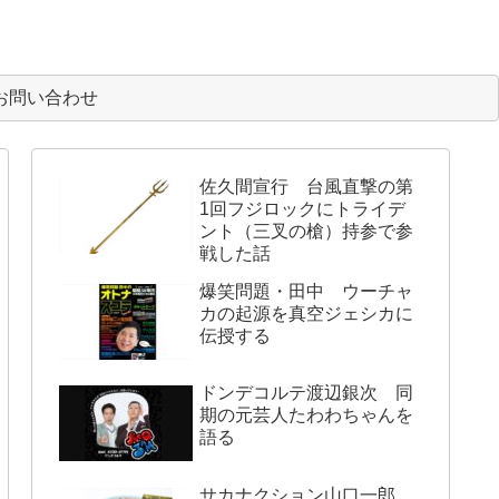
お問い合わせ
佐久間宣行 台風直撃の第
1回フジロックにトライデ
ント（三叉の槍）持参で参
戦した話
爆笑問題・田中 ウーチャ
カの起源を真空ジェシカに
伝授する
ドンデコルテ渡辺銀次 同
期の元芸人たわわちゃんを
語る
サカナクション山口一郎