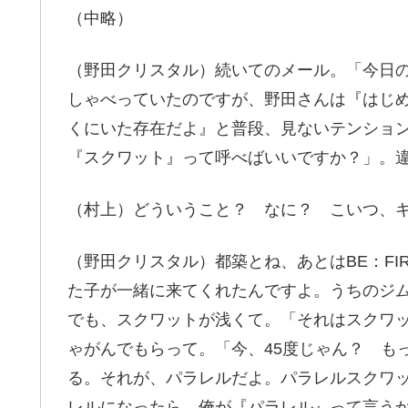
（中略）
（野田クリスタル）続いてのメール。「今日
しゃべっていたのですが、野田さんは『はじ
くにいた存在だよ』と普段、見ないテンショ
『スクワット』って呼べばいいですか？」。
（村上）どういうこと？ なに？ こいつ、
（野田クリスタル）都築とね、あとはBE：FI
た子が一緒に来てくれたんですよ。うちのジ
でも、スクワットが浅くて。「それはスクワ
ゃがんでもらって。「今、45度じゃん？ も
る。それが、パラレルだよ。パラレルスクワ
レルになったら、俺が『パラレル』って言う