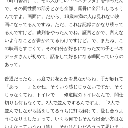
（町山智浩）で、その人がこの『ベネデッタ』を作ったん
で、その同性愛の部分とかも全部、露骨に全部出しちゃう
んですよ。画面に。だから、18歳未満の人は見れない映
画になってるんですね。ただ、これは記録にかなり残って
るんですけど。裁判をやったんでね。証言とかで、言えな
いようなことが書かれてるわけですけど。で、またね、こ
の映画もすごくて。その自分が好きになった女の子とベネ
デッタさんが初めて、話をして好きになる瞬間っていうの
あって。
普通だったら、お庭でお花とかを見ながらね、手が触れて
「あっ……」とかね、そういう感じじゃないですか。そう
じゃなくてね、トイレで……修道院のトイレなんで、間仕
切りも何もなくて。2人で並んでするんですよ。「2人で
並んでしながら話をしてるうちに打ち解けて、愛し合うよ
うになりました」って、いくら何でもそんな出会い方はな
いよなっていうね（笑）。それはないだろうって思いまし