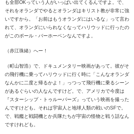
も全部OKっていう人がいっぱい出てくるんですよ。で、
それをオランダでやるとオランダはキリスト教が非常に強
いですから。「お前はもうオランダにはいるな」って言わ
れて、オランダにいられなくなってハリウッドに行ったの
がこのポール・バーホーベンなんですよ。
（赤江珠緒）へー！
（町山智浩）で、ドキュメンタリー映画があって。彼がそ
の飛行機に乗ってハリウッドに行く時に「こんなオランダ
なんかに二度と帰るかよ！」っつって飛行機に乗るシーン
があるぐらいの人なんですけど。で、アメリカで今度は
『スターシップ・トゥルーパーズ』っていう映画を撮った
んですけども。それは宇宙人と地球人類の戦いのSFで。
で、戦艦と戦闘機とか兵隊たちが宇宙の怪物と戦う話なん
ですけれども。