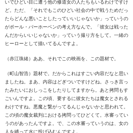
いでひどい目に遭う他の修道女の人たちもいるわけですけ
ど。ただ、「それでもこのひどい社会の中で戦うためだっ
たらどんな悪いことしたっていいじゃないか」っていうの
がポール・バーホーベンの考え方なんで。「彼女は戦った
んだからいいじゃないか」っていう撮り方をして。一緒の
ヒーローとして描いてるんですよ。
（赤江珠緒）ああ、それでこの映画を、この題材で。
（町山智浩）題材で。だからこれはすごい内容だなと思い
ましたね。まあ、内容はどぎついですけどね。さっき言っ
たみたいにおしっこをしたりしてますから。あと拷問もす
ごいんですよ。この頃、要するに彼女たちは魔女とされる
わけですね。悪魔と繋がってるんじゃないかと思われて。
この頃の魔女裁判における拷問ってひどくて。水審ってい
うのがあったんですよ。で、この水審っていうのは、女の
人を縛って水に投げ込むんですよ。