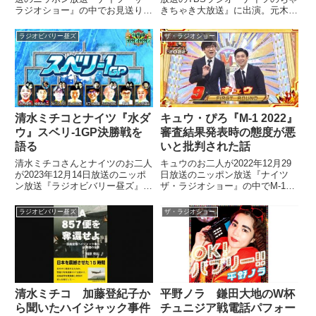
ラジオショー』の中でお見送り芸
きちゃき大放送』に出演。元木大
人しんいちさんが常に持ち歩いて
介さんが大谷翔平さんの愛車の写
いるR-1グランプリの優勝トロフ
真を撮影し、自身のInstagramに
ラジオビバリー昼ズ
ザ・ラジオショー
ィーについてトーク。しんいちさ
投稿していた問題についてナイツ
んから聞いたトロフィー返上計画
のお二人と話していました。
などを話していました。
清水ミチコとナイツ『水ダ
キュウ・ぴろ『M-1 2022』
ウ』スベリ-1GP決勝戦を
審査結果発表時の態度が悪
語る
いと批判された話
清水ミチコさんとナイツのお二人
キュウのお二人が2022年12月29
が2023年12月14日放送のニッポ
日放送のニッポン放送『ナイツ
ン放送『ラジオビバリー昼ズ』の
ザ・ラジオショー』の中でM-1グ
中で『水曜日のダウンタウン』で
ランプリ2022を振り返り。審査
放送されたスベリ−1GP決勝戦に
結果発表で審査員のコメントを聞
ラジオビバリー昼ズ
ザ・ラジオショー
ついて話していました。
く際、ぴろさんが首を振っていた
ことに対して「態度が悪い」と
SNSなどで批判の声が上がって
いたことについて話していまし
た。
清水ミチコ 加藤登紀子か
平野ノラ 鎌田大地のW杯
ら聞いたハイジャック事件
チュニジア戦電話パフォー