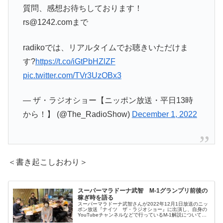
質問、感想お待ちしております！
rs@1242.comまで
radikoでは、リアルタイムでお聴きいただけま
す?
https://t.co/iGtPbHZlZF
pic.twitter.com/TVr3UzOBx3
— ザ・ラジオショー【ニッポン放送・平日13時
から！】 (@The_RadioShow)
December 1, 2022
＜書き起こしおわり＞
スーパーマラドーナ武智 M-1グランプリ前後の
稼ぎ時を語る
スーパーマラドーナ武智さんが2022年12月1日放送のニッ
ポン放送『ナイツ ザ・ラジオショー』に出演し、自身の
YouTubeチャンネルなどで行っているM-1解説についてト
ーク。M-1グランプリ前後に如実に再生回数が上がること