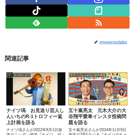
miyearnzzlabo
関連記事
ザ・ラジオショー
ナイツのちゃきちゃき大放送
ナイツ塙 お見送り芸人し
五十嵐亮太 元木大介の大
んいちのR-1トロフィー返
谷翔平愛車インスタ投稿問
上計画を語る
題を語る
ナイツ塙さんが2022年8月1日放
五十嵐亮太さんが2024年11月9日
送のニッポン放送『ナイツ ザ・
放送のTBSラジオ『ナイツのちゃ