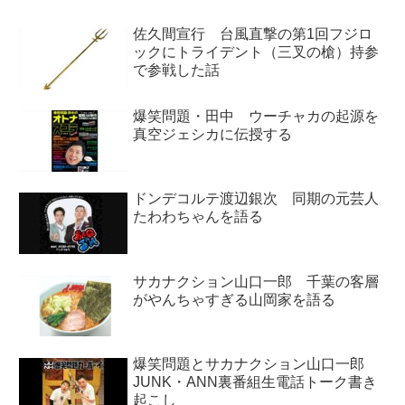
佐久間宣行 台風直撃の第1回フジロ
ックにトライデント（三叉の槍）持参
で参戦した話
爆笑問題・田中 ウーチャカの起源を
真空ジェシカに伝授する
ドンデコルテ渡辺銀次 同期の元芸人
たわわちゃんを語る
サカナクション山口一郎 千葉の客層
がやんちゃすぎる山岡家を語る
爆笑問題とサカナクション山口一郎
JUNK・ANN裏番組生電話トーク書き
起こし