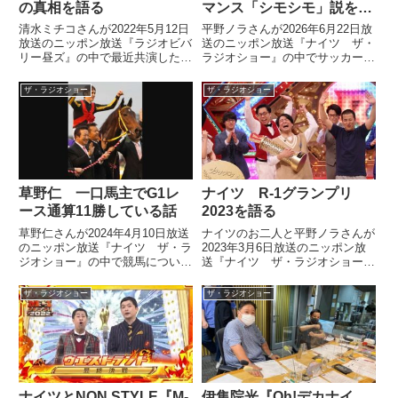
の真相を語る
マンス「シモシモ」説を語
る
清水ミチコさんが2022年5月12日
平野ノラさんが2026年6月22日放
放送のニッポン放送『ラジオビバ
送のニッポン放送『ナイツ ザ・
リー昼ズ』の中で最近共演した加
ラジオショー』の中でサッカーワ
藤登紀子さんがかつて遭遇したハ
ールドカップ・チュニジア戦でゴ
イジャック事件についてトーク。
ールを決めた日本代表・鎌田大地
ザ・ラジオショー
ザ・ラジオショー
加藤さんから聞いた事件の生々し
選手が見せた電話のゴールセレブ
い証言を紹介していました。
レーションについてトーク。自身
のギャグ「シモシモ」の国際電話
バージョンなのではないかと話し
ていました。
草野仁 一口馬主でG1レ
ナイツ R-1グランプリ
ース通算11勝している話
2023を語る
草野仁さんが2024年4月10日放送
ナイツのお二人と平野ノラさんが
のニッポン放送『ナイツ ザ・ラ
2023年3月6日放送のニッポン放
ジオショー』の中で競馬について
送『ナイツ ザ・ラジオショー』
トーク。一口馬主としてダンスイ
の中でR-1グランプリ2023を振り
ンザダーク、ダンスインザムー
返っていました。
ザ・ラジオショー
ザ・ラジオショー
ド、ブエナビスタ、レイデオロな
どの馬を保有し、G1で通算11勝
していることを話していました。
ナイツとNON STYLE『M-
伊集院光『Oh!デカナイ