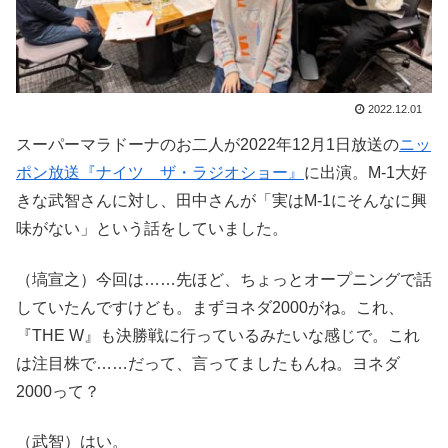
2022.12.01
スーパーマラドーナのお二人が2022年12月1日放送の
ニッ
ポン放送『ナイツ ザ・ラジオショー』
に出演。M-1大好
きな武智さんに対し、田中さんが「実はM-1にそんなに興
味がない」という話をしていました。
（塙宣之）今回は……先ほど、ちょっとオープニングで話
していたんですけども。まずヨネダ2000がね。これ、
『THE W』も決勝戦に行っているみたいな感じで。これ
は注目株で……だって、言ってましたもんね。ヨネダ
2000って？
（武智）はい。