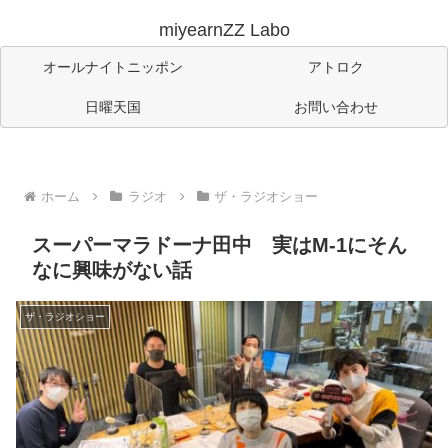
miyearnZZ Labo
オールナイトニッポン
アトロク
日曜天国
お問い合わせ
ホーム
ラジオ
ザ・ラジオショー
スーパーマラドーナ田中 実はM-1にそん
なに興味がない話
ザ・ラジオショー