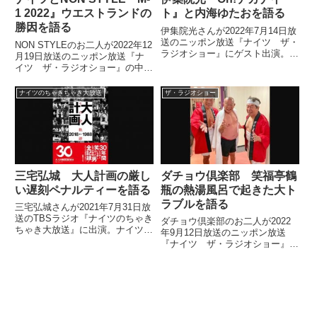
1 2022』ウエストランドの
ト』と内海ゆたおを語る
勝因を語る
伊集院光さんが2022年7月14日放
送のニッポン放送『ナイツ ザ・
NON STYLEのお二人が2022年12
ラジオショー』にゲスト出演。ニ
月19日放送のニッポン放送『ナ
ッポン放送でかつて担当していた
イツ ザ・ラジオショー』の中で
番組『Oh!デカナイト』と、その
M-1グランプリ2022を振り返り。
番組の前任者だった内海ゆたおさ
ウエストランドの勝因について話
ナイツのちゃきちゃき大放送
ザ・ラジオショー
んについて、話していました。
していました。
三宅弘城 大人計画の厳し
ダチョウ倶楽部 笑福亭鶴
い遅刻ペナルティーを語る
瓶の熱湯風呂で起きた大ト
ラブルを語る
三宅弘城さんが2021年7月31日放
送のTBSラジオ『ナイツのちゃき
ダチョウ倶楽部のお二人が2022
ちゃき大放送』に出演。ナイツの
年9月12日放送のニッポン放送
お二人と所属事務所、大人計画の
『ナイツ ザ・ラジオショー』に
厳しい遅刻ペナルティーについて
出演。『ラフ＆ミュージック』で
話していました。
笑福亭鶴瓶さんが熱湯風呂にトラ
イした際に起きた大トラブルにつ
いて話していました。