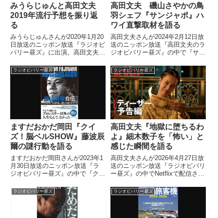
みうらじゅんと高田文夫
高田文夫 磯山さやかの鳥
2019年流行予想を振り返
羽シェフ『サンジャポ』ハ
る
ワイ直撃取材を語る
みうらじゅんさんが2020年1月20
高田文夫さんが2024年2月12日放
日放送のニッポン放送『ラジオビ
送のニッポン放送『高田文夫のラ
バリー昼ズ』に出演。高田文夫さ
ジオビバリー昼ズ』の中で『サン
んと1年前に予想した2019年の流
ジャポ』で磯山さやかさんがハワ
行予想のその後について話してい
イを訪れ、鳥羽シェフの直撃取材
ラジオビバリー昼ズ
ラジオビバリー昼ズ
ました。本日のゲストは #みうら
をしていた件について話していま
じゅん さん！！今年流行るあれ
した。
これを大予想！3位...
ますだおかだ岡田『クイ
高田文夫『地獄に堕ちるわ
ズ！脳ベルSHOW』藤波辰
よ』細木数子を「怖い」と
爾の謎行動を語る
感じた瞬間を語る
ますだおかだ岡田さんが2023年1
高田文夫さんが2026年4月27日放
月30日放送のニッポン放送『ラ
送のニッポン放送『ラジオビバリ
ジオビバリー昼ズ』の中で『クイ
ー昼ズ』の中でNetflixで配信され
ズ！脳ベルSHOW』「すごろく
るドラマ『地獄に堕ちるわよ』に
大逆転」で藤波辰爾さんが見せた
ついてトーク。20代の頃、とあ
ラジオビバリー昼ズ
ラジオビバリー昼ズ
謎の行動について話していまし
る場所で出会った細木数子さんを
た。
「怖い人だ」と感じた瞬間につい
て話していました。