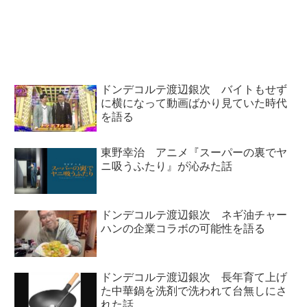
の若手コント芸人たちなどについ
ュアリ -聖域-』について話してい
て話していました。本日のゲスト
ました。
は、テレビ東京プロデューサー #
佐久間宣行 さん！先日開催され
た #佐久間宣行ANN0 のライ...
ドンデコルテ渡辺銀次 バイトもせず
に横になって動画ばかり見ていた時代
を語る
東野幸治 アニメ『スーパーの裏でヤ
ニ吸うふたり』が沁みた話
ドンデコルテ渡辺銀次 ネギ油チャー
ハンの企業コラボの可能性を語る
ドンデコルテ渡辺銀次 長年育て上げ
た中華鍋を洗剤で洗われて台無しにさ
れた話