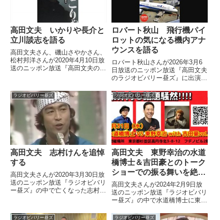
高田文夫 いかりや長介と
ロバート秋山 飛行機パイ
立川談志を語る
ロットの気になる機内アナ
ウンスを語る
高田文夫さん、磯山さやかさん、
松村邦洋さんが2020年4月10日放
ロバート秋山さんが2026年3月6
送のニッポン放送『高田文夫のラ
日放送のニッポン放送『高田文夫
ジオビバリー昼ズ』の中でいかり
のラジオビバリー昼ズ』に出演。
や長介さんと立川談志さんについ
高田文夫さんと飛行機パイロット
て話していました。（高田文夫）
の気になる機内アナウンスについ
ラジオビバリー昼ズ
ラジオビバリー昼ズ
私もだから家で原稿を書いている
て話していました。
んですよ。結構頼まれてさ...
高田文夫 志村けんを追悼
高田文夫 東野幸治の水道
する
橋博士＆吉田豪とのトーク
ショーでの振る舞いを絶賛
高田文夫さんが2020年3月30日放
する
送のニッポン放送『ラジオビバリ
高田文夫さんが2024年2月9日放
ー昼ズ』の中で亡くなった志村け
送のニッポン放送『ラジオビバリ
んさんを追悼していました。（オ
ー昼ズ』の中で水道橋博士に東野
ープニング『東村山音頭』が流れ
幸治さん、吉田豪さんとのトーク
る）（高田文夫）さあ、3月30
ライブの映像を見せてもらったこ
ラジオビバリー昼ズ
ラジオビバリー昼ズ