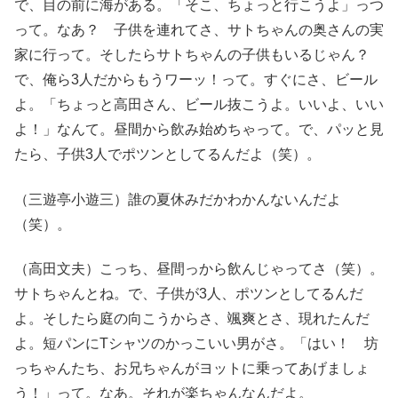
で、目の前に海がある。「そこ、ちょっと行こうよ」っつ
って。なあ？ 子供を連れてさ、サトちゃんの奥さんの実
家に行って。そしたらサトちゃんの子供もいるじゃん？
で、俺ら3人だからもうワーッ！って。すぐにさ、ビール
よ。「ちょっと高田さん、ビール抜こうよ。いいよ、いい
よ！」なんて。昼間から飲み始めちゃって。で、パッと見
たら、子供3人でポツンとしてるんだよ（笑）。
（三遊亭小遊三）誰の夏休みだかわかんないんだよ
（笑）。
（高田文夫）こっち、昼間っから飲んじゃってさ（笑）。
サトちゃんとね。で、子供が3人、ポツンとしてるんだ
よ。そしたら庭の向こうからさ、颯爽とさ、現れたんだ
よ。短パンにTシャツのかっこいい男がさ。「はい！ 坊
っちゃんたち、お兄ちゃんがヨットに乗ってあげましょ
う！」って。なあ。それが楽ちゃんなんだよ。