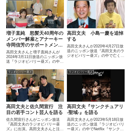
日、月曜日ですか、今日は。お相
とを明かし、そこで見せていた東
手が……。（松本明子）は...
野幸治さんの振る舞いを絶賛して
いました。
増子直純 怒髪天40周年の
高田文夫 小島一慶を追悼
メンバー解雇とアナーキー
する
寺岡信芳のサポートメンバ
高田文夫さんが2020年4月27日放
ー化を語る
送のニッポン放送『高田文夫のラ
高田文夫さんと増子直純さんが
ジオビバリー昼ズ』の中で亡くな
2024年3月11日放送のニッポン放
った小島一慶さんを追悼していま
送『ラジオビバリー昼ズ』の中で
した。小島一慶さんが亡くなった
怒髪天40周年でメンバーを1人、
という。『飛べ！ 孫悟空』はよ
解雇したことについてトーク。開
ラジオビバリー昼ズ
ラジオビバリー昼ズ
く観てた。独特のハイトーンで繰
いた穴をアナーキーの寺岡信芳さ
り出されるお喋りは楽しか...
んにサポートメンバーとして入っ
てもらうことで埋めていると話し
ていました。
高田文夫と佐久間宣行 注
高田文夫『サンクチュアリ
目の若手コント芸人を語る
-聖域-』を語る
佐久間宣行さんがニッポン放送
高田文夫さんが2023年5月18日放
『高田文夫のラジオビバリー昼
送のニッポン放送『ラジオビバリ
ズ』に出演。高田文夫さんと注目
ー昼ズ』の中でNetflix『サンクチ