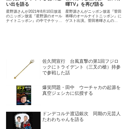
い出を語る
暉TV』を再び語る
星野源さんが2021年8月10日放送
星野源さんがニッポン放送『菅田
のニッポン放送『星野源のオール
将暉のオールナイトニッポン』に
ナイトニッポン』の中でチケット
ゲスト出演。菅田将暉さんの
ぴあについてトーク。雑誌『ぴ
NHK BSの番組『菅田将暉TV』
あ』の思い出などについて話して
について、再び話していました。
いました。
星野源が #菅田将暉ANN にゲス
ト出演し、特別企画として、皆様
の脳内で起きた“アオハル”...
佐久間宣行 台風直撃の第1回フジロ
ックにトライデント（三叉の槍）持参
で参戦した話
爆笑問題・田中 ウーチャカの起源を
真空ジェシカに伝授する
ドンデコルテ渡辺銀次 同期の元芸人
たわわちゃんを語る