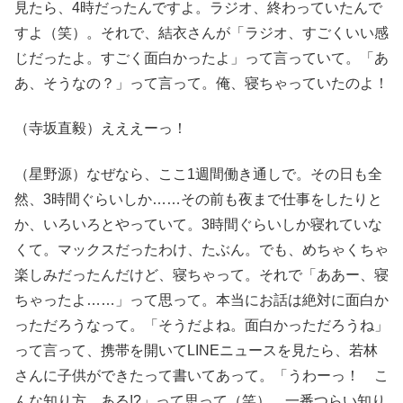
見たら、4時だったんですよ。ラジオ、終わっていたんで
すよ（笑）。それで、結衣さんが「ラジオ、すごくいい感
じだったよ。すごく面白かったよ」って言っていて。「あ
あ、そうなの？」って言って。俺、寝ちゃっていたのよ！
（寺坂直毅）えええーっ！
（星野源）なぜなら、ここ1週間働き通しで。その日も全
然、3時間ぐらいしか……その前も夜まで仕事をしたりと
か、いろいろとやっていて。3時間ぐらいしか寝れていな
くて。マックスだったわけ、たぶん。でも、めちゃくちゃ
楽しみだったんだけど、寝ちゃって。それで「ああー、寝
ちゃったよ……」って思って。本当にお話は絶対に面白か
っただろうなって。「そうだよね。面白かっただろうね」
って言って、携帯を開いてLINEニュースを見たら、若林
さんに子供ができたって書いてあって。「うわーっ！ こ
んな知り方、ある!?」って思って（笑）。一番つらい知り