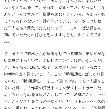
とかってやっていたから「そんなになんだね。楽しみだ
ね」なんて話をして。それで、始まってさ。やっぱり、な
んていうんですか？ 提供を読むところから、ちょっと嬉
しくなるじゃない？ 話を聞いていて。で、やっぱりね、
お二人とも大変だったんだなって……これ、ぜひ皆さん、
聞いていただければなと思いますけども。面白くてです
ね。
で、その中で若林さんが療養をしている期間、テレビがな
い部屋にずっといて。テレビのアンテナは届かないんだけ
ど、おそらくはあれかな？ スマホとかそういうもので
Netflixをよく見ていて。「そこで『呪術廻戦』ばっかり見
ていた。『呪術廻戦』、すごい面白いね」っていう話をし
ていた時に、「作者の芥見下々さんがリトルトゥースだ
よ」みたいな話を春日さんがしていて。若林さんが「いや
ー、こんなことを言うのもなんだけど、リトルトゥースの
中で一番だね」みたいなことを言っていて。で、「佐藤栞