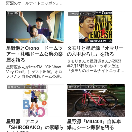
源さんとラブソングについて話し
野源のオールナイトニッポン』の
ていました。
中でリスナーからのお悩み・質問
に回答。14歳の方からの「暴言
Inter FM
オールナイトニッポン
を吐く担任のノリが合わず学校に
行くのがつらいない」という相談
に答えていました。
星野源とOrono ドームツ
タモリと星野源『オマリー
アー・札幌ドーム公演の楽
の六甲おろし』を語る
屋を語る
タモリさんと星野源さんが2023
年2月18日放送のニッポン放送
星野源さんがInterFM『Oh Wow,
『タモリのオールナイトニッポ
Very Cool!』にゲスト出演。オロ
ン』の中で『オマリーの六甲おろ
ノさんと自身の札幌ドーム公演の
し』について話していました。
楽屋の模様やライブのパフォーマ
ンスなどについて話していまし
星野源のオールナイトニッポン
星野源のオールナイトニッポン
た。この後23時から放送の
InterFM897「Oh Wow, Ve...
星野源 アニメ
星野源『MIU404』自転車
『SHIROBAKO』の素晴ら
爆走シーン撮影を語る