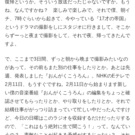
復帰というか。そういう放送だったじゃないですか。もう
ね、なんですかね？ 楽しみで楽しみで。それで僕、朝イ
チ、7時ぐらいから起きて、今やっている『17才の帝国』
というドラマの撮影をしにスタジオに行きまして。そこか
らずーっと夜まで撮影をして。それで夜、帰ってきたんで
すよ。
で、ここまで3日間、ずっと朝から晩まで撮影みたいなの
があって。その前もまた別の仕事をしたりとか。あとは先
週、発表しました『おんがくこうろん』。NHKのEテレで
2月11日、もうすぐですね。2月11日から始まります新し
い僕の音楽番組『おんがくこうろん』の編集をちょっと確
認させてもらったりとか、やり取りをしたりとか。それで
結構仕事ががっつり詰まっていて忙しい中だったんですけ
ど、今日の日曜はこのラジオを収録するだけだったりする
ので、「これはもう絶対に生で聞こう！」って。なんてい
うの？ 素敵なことが起きる予感がするじゃない？ それ