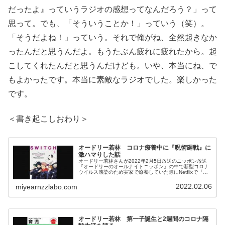
だったよ』っていうラジオの感想ってなんだろう？」って
思って。でも、「そういうことか！」っていう（笑）。
「そうだよね！」っていう。それで俺がね、全然起きなか
ったんだと思うんだよ。もうたぶん疲れに疲れたから。起
こしてくれたんだと思うんだけども。いや、本当にね、で
もよかったです。本当に素敵なラジオでした。楽しかった
です。
＜書き起こしおわり＞
オードリー若林 コロナ療養中に『呪術廻戦』に
激ハマりした話
オードリー若林さんが2022年2月5日放送のニッポン放送
『オードリーのオールナイトニッポン』の中で新型コロナ
ウイルス感染のため実家で療養していた際にNetflixで『呪
術廻戦』を見て激ハマりしたことを話していました。
2022.02.06
miyearnzzlabo.com
オードリー若林 第一子誕生と2週間のコロナ隔