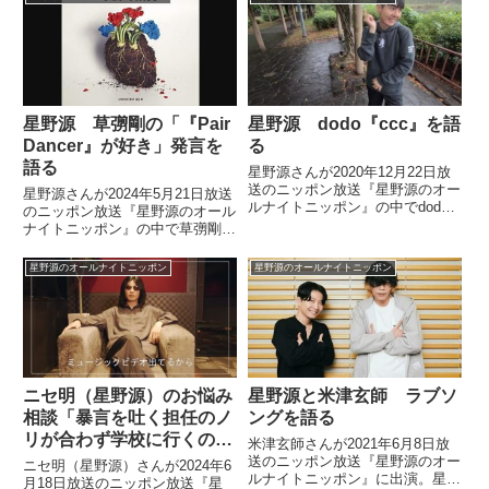
星野源 草彅剛の「『Pair
星野源 dodo『ccc』を語
Dancer』が好き」発言を
る
語る
星野源さんが2020年12月22日放
送のニッポン放送『星野源のオー
星野源さんが2024年5月21日放送
ルナイトニッポン』の中でdodo
のニッポン放送『星野源のオール
で『ccc』を紹介していました。
ナイトニッポン』の中で草彅剛さ
（星野源）じゃあ、ここで1曲、
んと香取慎吾さんがラジオで
お送りしましょう。dodoで
『POP VIRUS』について話して
星野源のオールナイトニッポン
星野源のオールナイトニッポン
『ccc』。dodo『ccc』（星野
いたことについてトーク。星野さ
源）お送りしたの...
ん自身も気に入っている『Pair
Dancer』を草彅さんが選曲して
いて嬉しくなったと話していまし
た。
ニセ明（星野源）のお悩み
星野源と米津玄師 ラブソ
相談「暴言を吐く担任のノ
ングを語る
リが合わず学校に行くのが
米津玄師さんが2021年6月8日放
つらいない」（14歳）
送のニッポン放送『星野源のオー
ニセ明（星野源）さんが2024年6
ルナイトニッポン』に出演。星野
月18日放送のニッポン放送『星