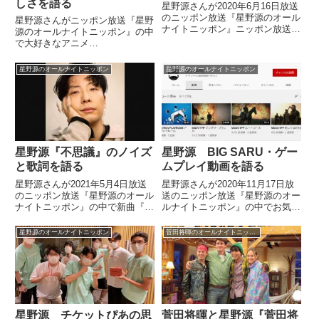
しさを語る
星野源さんが2020年6月16日放送
のニッポン放送『星野源のオール
星野源さんがニッポン放送『星野
ナイトニッポン』ニッポン放送
源のオールナイトニッポン』の中
『星野源のオールナイトニッポ
で大好きなアニメ
ン』の中でドラマ『MIU404』で
『SHIROBAKO』についてトー
自転車で爆走するシーンを撮影し
ク。その素晴らしさを話していま
星野源のオールナイトニッポン
星野源のオールナイトニッポン
た件について話していました。
した。（星野源）ラジオネーム万
（星野源）今、私はですね、...
策尽きたさん……「万策尽きた」
って聞くと、『SHIROBAKO』っ
てい...
星野源『不思議』のノイズ
星野源 BIG SARU・ゲー
と歌詞を語る
ムプレイ動画を語る
星野源さんが2021年5月4日放送
星野源さんが2020年11月17日放
のニッポン放送『星野源のオール
送のニッポン放送『星野源のオー
ナイトニッポン』の中で新曲『不
ルナイトニッポン』の中でお気に
思議』に対するリスナーからの質
入りのゲームプレー配信者、BIG
問に回答。曲の最後に登場するノ
SARUさんについて話していまし
星野源のオールナイトニッポン
菅田将暉のオールナイトニッポン
イズや歌詞について話していまし
た。（星野源）ええとね、僕がず
た。
っと見ているのはですね、ゲーム
系は結構見てしまう...
星野源 チケットぴあの思
菅田将暉と星野源『菅田将