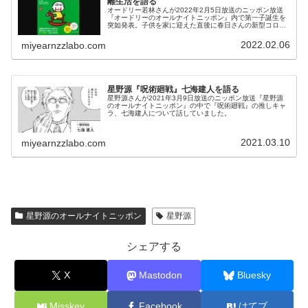
離生活を語る
オードリー若林さんが2022年2月5日放送のニッポン放送
『オードリーのオールナイトニッポン』内で第一子誕生を
突如発表。子供を家に迎えた直後に春日さんの新型コロナ
ウイルス感染が発覚し、実家で隔離生活することになった
話をしていました。
2022.02.06
miyearnzzlabo.com
星野源『呪術廻戦』七海建人を語る
星野源さんが2021年3月9日放送のニッポン放送『星野源
のオールナイトニッポン』の中で『呪術廻戦』の推しキャ
ラ、七海建人について話していました。
2021.03.10
miyearnzzlabo.com
星野源のオールナイトニッポン
星野源
シェアする
X
Mastodon
Bluesky
Misskey
Facebook
はてブ