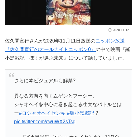
2020.11.12
佐久間宣行さんが2020年11月11日放送の
ニッポン放送
『佐久間宣行のオールナイトニッポン0』
の中で映画『羅
小黒戦記 ぼくが選ぶ未来』について話していました。
さらに本ビジュアルも解禁?
異なる方向を向くムゲンとフーシー、
シャオヘイを中心に巻き起こる壮大なバトルとは
ー
#ロシャオヘイセンキ
#羅小黒戦記
?
pic.twitter.com/cwuWX2sTsq