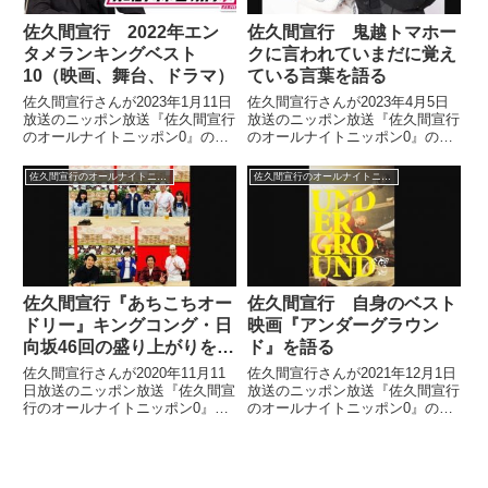
佐久間宣行 2022年エン
佐久間宣行 鬼越トマホー
タメランキングベスト
クに言われていまだに覚え
10（映画、舞台、ドラマ）
ている言葉を語る
佐久間宣行さんが2023年1月11日
佐久間宣行さんが2023年4月5日
放送のニッポン放送『佐久間宣行
放送のニッポン放送『佐久間宣行
のオールナイトニッポン0』の中
のオールナイトニッポン0』の中
で2023年のお正月休みで選出し
でスペシャルウィークのゲスト、
た2022年のエンタメランキング
鬼越トマホークを発表。鬼越の2
佐久間宣行のオールナイトニッポン0
佐久間宣行のオールナイトニッポン0
ベスト10を発表。映画部門、舞
人に言われた言葉の中でいまだに
台部門、ドラマ部門に分けて話し
覚えている言葉を紹介していまし
ていました。
た。
佐久間宣行『あちこちオー
佐久間宣行 自身のベスト
ドリー』キングコング・日
映画『アンダーグラウン
向坂46回の盛り上がりを語
ド』を語る
る
佐久間宣行さんが2020年11月11
佐久間宣行さんが2021年12月1日
日放送のニッポン放送『佐久間宣
放送のニッポン放送『佐久間宣行
行のオールナイトニッポン0』の
のオールナイトニッポン0』の中
中で『あちこちオードリー』のキ
で自身のこれまでに見たベスト映
ングコングゲスト回と日向坂46
画についてトーク。エミール・ク
ゲスト回についてトーク。それぞ
ストリッツァ監督の『アンダーグ
れの回の盛り上がったポイントを
ラウンド』を挙げていました。