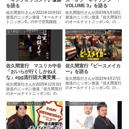
を語る
VOLUME 3』を語る
佐久間宣行さんが2021年10月6日
佐久間宣行さんが2023年5月10日
放送のニッポン放送『オールナイ
放送のニッポン放送『佐久間宣行
トニッポン0』の中で空気階段が
のオールナイトニッポン0』の中
優勝した『キングオブコント』に
でおすすめエンタメとして『ガー
ついて話していました。
ディアンズ・オブ・ギャラクシ
佐久間宣行のオールナイトニッポン0
佐久間宣行のオールナイトニッポン0
ー：VOLUME 3』を紹介してい
ました。
佐久間宣行 マユリカ中谷
佐久間宣行『ピースメイカ
「おいらが行くしかねえ
ー』を語る
な」egg流行語大賞受賞を
佐久間宣行さんが2022年4月27日
語る
放送のニッポン放送『佐久間宣行
佐久間宣行さんが2025年12月3日
のオールナイトニッポン0』の中
放送のニッポン放送『佐久間宣行
でU-NEXTで配信中のドラマ『ピ
のオールナイトニッポン0』の中
ースメイカー』について話してい
でマユリカ中谷さんの「おいらが
ました。
行くしかねえな」がegg流行語大
佐久間宣行のオールナイトニッポン0
佐久間宣行のオールナイトニッポン0
賞を受賞したことについて話して
いました。