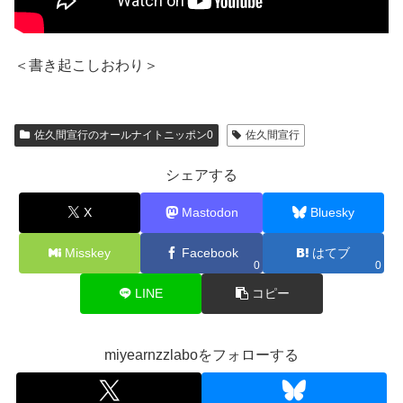
＜書き起こしおわり＞
佐久間宣行のオールナイトニッポン0
佐久間宣行
シェアする
X
Mastodon
Bluesky
Misskey
Facebook
はてブ
0
0
LINE
コピー
miyearnzzlaboをフォローする