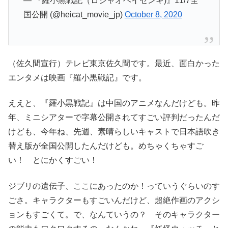
— 『羅小黒戦記（ロシャオヘイセンキ)』11/7全
国公開 (@heicat_movie_jp)
October 8, 2020
（佐久間宣行）テレビ東京佐久間です。最近、面白かった
エンタメは映画『羅小黒戦記』です。
ええと、『羅小黒戦記』は中国のアニメなんだけども。昨
年、ミニシアターで字幕公開されてすごい評判だったんだ
けども、今年ね、先週、素晴らしいキャストで日本語吹き
替え版が全国公開したんだけども。めちゃくちゃすご
い！ とにかくすごい！
ジブリの遺伝子、ここにあったのか！っていうぐらいのす
ごさ。キャラクターもすごいんだけど、超絶作画のアクシ
ョンもすごくて。で、なんていうの？ そのキャラクター