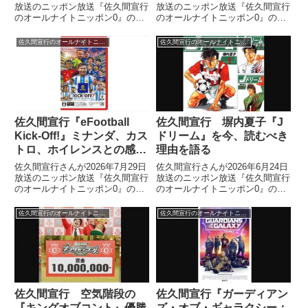
放送のニッポン放送『佐久間宣行
放送のニッポン放送『佐久間宣行
のオールナイトニッポン0』の中
のオールナイトニッポン0』の中
で堂本剛さんと百田夏菜子さんの
で運転免許が知らぬ間に失効して
結婚を祝福していました。
いた件についてトーク。その運転
佐久間宣行のオールナイトニッポン0
佐久間宣行のオールナイトニッポン0
免許の失効講習を受けた際の模様
について話していました。（佐久
間宣行）それともう1個、年...
佐久間宣行『eFootball
佐久間宣行 塀内夏子『J
Kick-Off!』ミナンダ、カス
ドリーム』を今、読むべき
トロ、ホイレンスとの感動
理由を語る
の再会を語る
佐久間宣行さんが2026年7月29日
佐久間宣行さんが2026年6月24日
放送のニッポン放送『佐久間宣行
放送のニッポン放送『佐久間宣行
のオールナイトニッポン0』の中
のオールナイトニッポン0』の中
で最近のおすすめエンタメとして
でおすすめエンタメとして塀内夏
Nintendo Switch2『eFootball
子さんの漫画『Jドリーム』を紹
佐久間宣行のオールナイトニッポン0
佐久間宣行のオールナイトニッポン0
Kick-Off!』を紹介。かつてのウイ
介していました。
イレ・マスターリーグの初期メ
ン、ミナンダ、カストロ、ホイレ
ンス、バーチャットらとの感動の
再会を果たしたことを話していま
した。
佐久間宣行 空気階段の
佐久間宣行『ガーディアン
『キングオブコント』優勝
ズ・オブ・ギャラクシー：