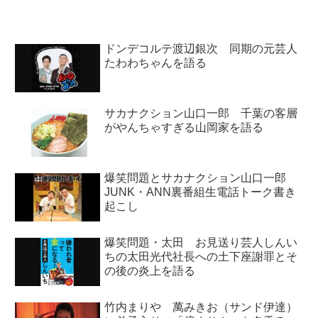
話していました。 この投...
ドンデコルテ渡辺銀次 同期の元芸人
たわわちゃんを語る
サカナクション山口一郎 千葉の客層
がやんちゃすぎる山岡家を語る
爆笑問題とサカナクション山口一郎
JUNK・ANN裏番組生電話トーク書き
起こし
爆笑問題・太田 お見送り芸人しんい
ちの太田光代社長への土下座謝罪とそ
の後の炎上を語る
竹内まりや 萬みきお（サンド伊達）