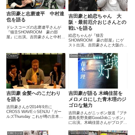
吉田豪と志磨遼平 中村達
吉田豪と絵恋ちゃん 大
也を語る
阪・最前厄介おじさんとの
ドレスコーズの志磨遼平さんが
戦いを語る
『猫舌SHOWROOM 豪の部
絵恋ちゃんが『猫舌
屋』に出演。吉田豪さんと中村達
SHOWROOM 豪の部屋』にゲ
也さんについて話していまし
スト出演。吉田豪さんと大阪の無
た。?#猫舌SHOWROOM「豪の
銭ライブ現場の最前列に現れる厄
部屋」?#平成最後 は #志磨遼平
介おじさんとの戦いについて話し
(ドレスコーズ)とロック雑談をお
Cwave
GoodJobニッポン
ていました。
届けしました??新譜『ジャ...
吉田豪 金髪へのこだわり
吉田豪が語る 木嶋佳苗を
を語る
メロメロにした青木理のジ
ゴロな魅力
吉田豪さんが2014年9月に
CROSS WAVE☆SENJU『ガー
吉田豪さんがニッポン放送『プチ
ルズThursday これが噂の京本香
鹿島長野美郷GoodJobニッポン』
取』に出演。トレードマークであ
に出演。木嶋佳苗さんがブログの
る金髪へのこだわりについて話し
中で熱く語っているジャーナリス
ていました。（京本百加）いや
トの青木理さんについて、このよ
CBCラジオ
SHOWROOM