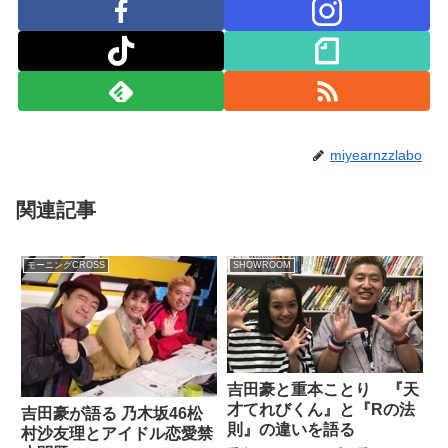
miyearnzzlabo
関連記事
モーニングCROSS
SHOWROOM
吉田豪と重本ことり 『天
才てれびくん』と『Rの法
吉田豪が語る 乃木坂46松
則』の違いを語る
村沙友理とアイドル恋愛禁