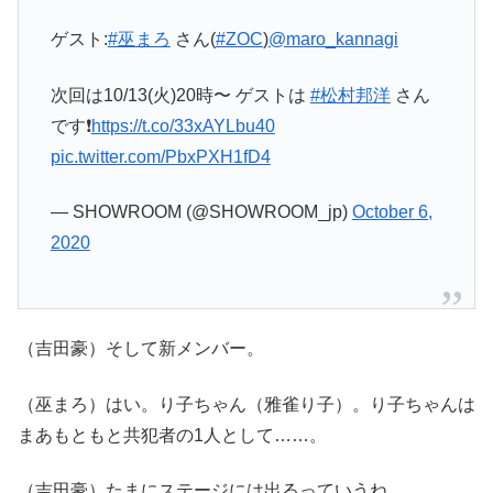
ゲスト:
#巫まろ
さん(
#ZOC
)
@maro_kannagi
次回は10/13(火)20時〜 ゲストは
#松村邦洋
さん
です❗️
https://t.co/33xAYLbu40
pic.twitter.com/PbxPXH1fD4
— SHOWROOM (@SHOWROOM_jp)
October 6,
2020
（吉田豪）そして新メンバー。
（巫まろ）はい。り子ちゃん（雅雀り子）。り子ちゃんは
まあもともと共犯者の1人として……。
（吉田豪）たまにステージには出るっていうね。