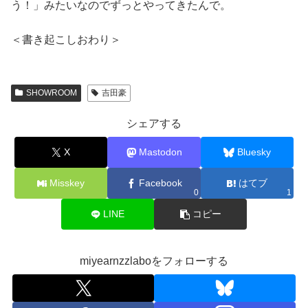
う！」みたいなのでずっとやってきたんで。
＜書き起こしおわり＞
SHOWROOM
吉田豪
シェアする
X
Mastodon
Bluesky
Misskey
Facebook
はてブ
0
1
LINE
コピー
miyearnzzlaboをフォローする