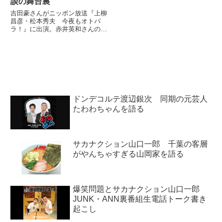
談の舞台裏
るず・石橋貴明さんについて話し
ていました。#猫舌SHOWROOM
吉田豪さんがニッポン放送『上柳
#豪の部屋 ご視聴ありがとうござ
昌彦・松本秀夫 今夜もオトパ
いました? 豪さんの価値観を揺
ラ！』に出演。赤井英和さんの素
さぶった曽我部...
顔を、親友である高田延彦さんと
のエピソードを中心に紹介してい
ました。（松本秀夫）大人の楽し
みに精通する達人たちが毎日登
場。日刊大人の達人。今日はプロ
イン...
ドンデコルテ渡辺銀次 同期の元芸人
たわわちゃんを語る
サカナクション山口一郎 千葉の客層
がやんちゃすぎる山岡家を語る
爆笑問題とサカナクション山口一郎
JUNK・ANN裏番組生電話トーク書き
起こし