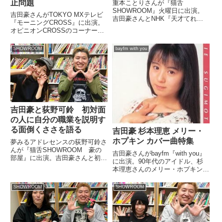
止問題
重本ことりさんが『猫舌
SHOWROOM』火曜日に出演。
吉田豪さんがTOKYO MXテレビ
吉田豪さんとNHK『天才てれび
『モーニングCROSS』に出演。
くん』と『Rの法則』の現場の雰
オピニオンCROSSのコーナーで
囲気の違いについて話していまし
乃木坂46松村沙友理さんのスキ
た。
ャンダルとアイドルの恋愛禁止問
SHOWROOM
bayfm with you
題について語っていました。今日
のゲストは、米田智彦さん、マリ
クリスティーヌさん、吉...
吉田豪と荻野可鈴 初対面
の人に自分の職業を説明す
る面倒くささを語る
吉田豪 杉本理恵 メリー・
ホプキン カバー曲特集
夢みるアドレセンスの荻野可鈴さ
んが『猫舌SHOWROOM 豪の
吉田豪さんがbayfm『with you』
部屋』に出演。吉田豪さんと初対
に出演。90年代のアイドル、杉
面の人に自分の職業を説明するこ
本理恵さんのメリー・ホプキンカ
との面倒くささについて話してい
バー曲を特集していました。（松
ました。
本ともこ）今日の特集は何でしょ
SHOWROOM
SHOWROOM
うか？（吉田豪）はい。和製メリ
ー・ホプキン 杉本理恵特集とい
う。（松本ともこ）...