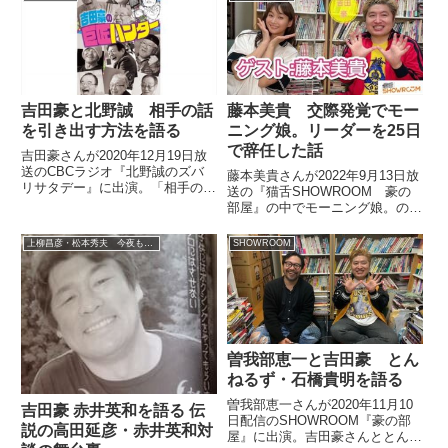
ー、なんかもう聞きたかったこ
うに話していました。（プチ鹿
と、吹っ飛んじゃった...
島）このコーナーはですね、豪さ
んの好きなように（笑）。ま...
吉田豪と北野誠 相手の話
藤本美貴 交際発覚でモー
を引き出す方法を語る
ニング娘。リーダーを25日
で辞任した話
吉田豪さんが2020年12月19日放
送のCBCラジオ『北野誠のズバ
藤本美貴さんが2022年9月13日放
リサタデー』に出演。「相手の話
送の『猫舌SHOWROOM 豪の
を引き出す方法」について話して
部屋』の中でモーニング娘。のリ
いました。（加藤由香）「この人
ーダーに就任した直後、写真週刊
に聞きたい」。話題の本の著者や
誌で庄司智春さんとの交際が報じ
上柳昌彦・松本秀夫 今夜もオトパラ！
SHOWROOM
話題の人にインタビューするコー
られ、就任から25日で辞任・脱
ナーです。今日のテーマは...
退した話をしていました。
曽我部恵一と吉田豪 とん
ねるず・石橋貴明を語る
曽我部恵一さんが2020年11月10
吉田豪 赤井英和を語る 伝
日配信のSHOWROOM『豪の部
説の高田延彦・赤井英和対
屋』に出演。吉田豪さんととんね