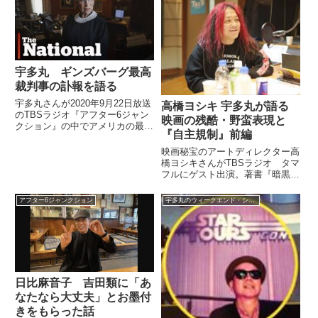
あと、村井さん『レディ・プレイ
きいただきたいと思います。こち
ヤー1』はご覧になったんです
ら、宇宙初オンエアー。...
か...
宇多丸 ギンズバーグ最高
裁判事の訃報を語る
宇多丸さんが2020年9月22日放送
高橋ヨシキ 宇多丸が語る
のTBSラジオ『アフター6ジャン
映画の残酷・野蛮表現と
クション』の中でアメリカの最高
『自主規制』前編
裁判事、ルース・ベイダー・ギン
ズバーグさんの訃報について宇垣
映画秘宝のアートディレクター高
美里さんと話していました。（宇
橋ヨシキさんがTBSラジオ タマ
多丸）あと、カルチャーニュース
フルにゲスト出演。著書『暗黒映
というか……メールから...
画入門 悪魔が憐れむ歌』出版記
念 映画が残酷･野蛮で何が悪い
アフター6ジャンクション
宇多丸のウィークエンド・シャッフル
特集と題し、宇多丸さんと映画の
残酷・野蛮表現や自主規制などに
ついて語っていました。（宇多...
日比麻音子 吉田類に「あ
なたなら大丈夫」とお墨付
きをもらった話