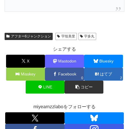
アフター6ジャンクション
宇垣美里
宇多丸
シェアする
X
Mastodon
Bluesky
Misskey
Facebook
はてブ
0
2
LINE
コピー
miyearnzzlaboをフォローする