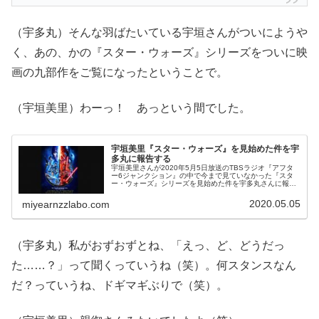
（宇多丸）そんな羽ばたいている宇垣さんがついにようや
く、あの、かの『スター・ウォーズ』シリーズをついに映
画の九部作をご覧になったということで。
（宇垣美里）わーっ！ あっという間でした。
宇垣美里『スター・ウォーズ』を見始めた件を宇
多丸に報告する
宇垣美里さんが2020年5月5日放送のTBSラジオ『アフタ
ー6ジャンクション』の中で今まで見ていなかった『スタ
ー・ウォーズ』シリーズを見始めた件を宇多丸さんに報
告。見ている順番や感想などについて話していました。
The complete Sk...
2020.05.05
miyearnzzlabo.com
（宇多丸）私がおずおずとね、「えっ、ど、どうだっ
た……？」って聞くっていうね（笑）。何スタンスなん
だ？っていうね、ドギマギぶりで（笑）。