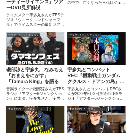
ーティーサイエンス』ツア
の中で、亡くなった三代目ジェー
ムズ・ボンドのロジャー・ムーア
ーDVD見所解説
さんについて話していました。
ライムスター宇多丸さんがTBSラ
（蝶野正洋）第6位、サンケイス
ジオ『ウィークエンドシャッフ
ポーツ。『三代目ボンド ロジャ
ル』でライムスターの最新ツアー
ー・ムーアさん逝く』。（阿部哲
DVD『KING OF STAGE Vol.10
子）...
ダーティーサイエンスリリースツ
アフター6ジャンクション
アフター6ジャンクション
アー2013』の見所について解説
していました。 （宇多丸）さ
あ、ここで...
磯部涼と宇多丸 なみちえ
宇多丸とコンバット
『おまえをにがす』
REC『機動戦士ガンダム
『Tamura King』を語る
ククルス・ドアンの島』を
語る
音楽ライターの磯部涼さんがTBS
宇多丸さんとコンバットRECさ
ラジオ『アフター6ジャンクショ
んが2022年6月3日放送のTBSラ
ン』に出演。宇多丸さん、宇内梨
ジオ『アフター6ジャンクショ
沙さんになみちえ『おまえをにが
ン』の中で映画『機動戦士ガンダ
す』とTAMURA KING『Tamura
ム ククルス・ドアンの島』につ
宇多丸のウィークエンド・シャッフル
宇多丸のウィークエンド・シャッフル
King』を紹介していました。（宇
いて話していました。
多丸）じゃあ、さらに行きましょ
うか。（磯...