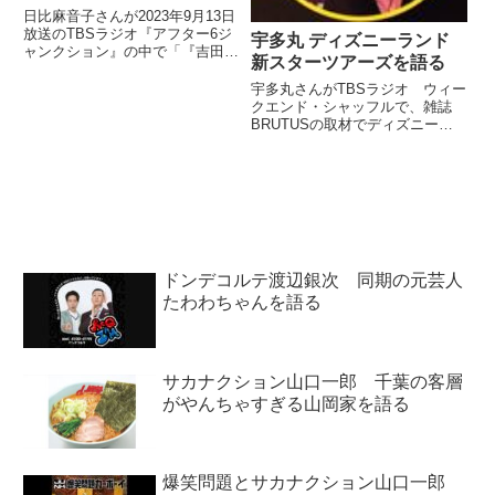
日比麻音子さんが2023年9月13日
放送のTBSラジオ『アフター6ジ
宇多丸 ディズニーランド
ャンクション』の中で「『吉田類
新スターツアーズを語る
の酒場放浪記』放送20周年記念
ファンの集い第1弾」に進行とし
宇多丸さんがTBSラジオ ウィー
て出演した際の模様を紹介。イベ
クエンド・シャッフルで、雑誌
ント後、吉田類さんから「僕はわ
BRUTUSの取材でディズニーラ
かる。あなたなら大丈夫」と『お
ンドのリニューアルされたスター
んな酒場放浪記』のレギュラー出
ツアーズに乗りまくった話をして
演のお墨付きの言葉をもらった話
いました。（宇多丸）あの、いま
をしていました。
出てるBRUTUS、マガジンハウ
スのBRUTUSが大人の男...
ドンデコルテ渡辺銀次 同期の元芸人
たわわちゃんを語る
サカナクション山口一郎 千葉の客層
がやんちゃすぎる山岡家を語る
爆笑問題とサカナクション山口一郎