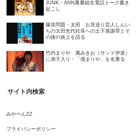
JUNK・ANN裏番組生電話トーク書き
起こし
爆笑問題・太田 お見送り芸人しんい
ちの太田光代社長への土下座謝罪とそ
の後の炎上を語る
竹内まりや 萬みきお（サンド伊達）
に弟子入り・「億まりや」を名乗る
サイト内検索
みやーんZZ
プライバシーポリシー