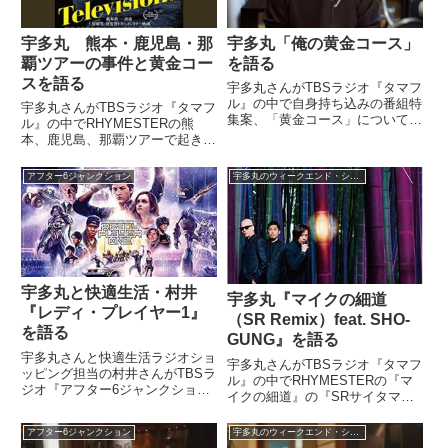
宇多丸 熊本・鹿児島・那
宇多丸「俺の黄金コース」
覇ツアーの事件と黄金コー
を語る
スを語る
宇多丸さんがTBSラジオ『タマフ
ル』の中で自身持ち込みの番組特
宇多丸さんがTBSラジオ『タマフ
集案、「黄金コース」について紹
ル』の中でRHYMESTERの熊
介していました。（宇多丸）は
本、鹿児島、那覇ツアーで起きた
い。ということでこの後のオープ
事件と、鹿児島、那覇で編み出し
ニングトークでは、数週間後、こ
た黄金コースについて話していま
アフター6ジャンクション
宇多丸のウィークエンド・シャッフル
の番組でひょっとしたら特集にな
した。（宇多丸）あとはですね、
るやならずや……私がとあるア
今週というか、いま私はずっと本
イ...
業のヒップホップグループ、...
宇多丸と快適生活・村井
宇多丸『マイクの細道
『レディ・プレイヤー1』
（SR Remix）feat. SHO-
を語る
GUNG』を語る
宇多丸さんと快適生活ラジオショ
宇多丸さんがTBSラジオ『タマフ
ッピング担当の村井さんがTBSラ
ル』の中でRHYMESTERの『マ
ジオ『アフター6ジャンクショ
イクの細道』の『SRサイタマノ
ン』のショッピングコーナーで映
ラッパー』SHO-GUNGリミック
画『レディ・プレイヤー1』につ
スを紹介していました。（宇多
アフター6ジャンクション
宇多丸のウィークエンド・シャッフル
いて話していました。（宇多丸）
丸）さあ、ここで1曲、曲をお聞