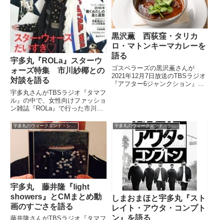
バスケ選手としてのデビューなど
は、俺が宇...
について話していました。
黒沢薫 西荻窪・タリカ
ロ・マトンキーマカレーを
語る
宇多丸『ROLa』スターウ
ゴスペラーズの黒沢薫さんが
ォーズ特集 市川紗椰との
2021年12月7日放送のTBSラジオ
対談を語る
『アフター6ジャンクション』の
中で2021年のベストカレーを3
宇多丸さんがTBSラジオ『タマフ
つ、紹介。そのうちのひとつとし
ル』の中で、女性向けファッショ
て西荻窪のタリカロ、マトンキー
ン雑誌『ROLa』で行った市川紗
マカレーについて話していまし
椰さんとのスターウォーズ対談に
た。
ついて話していました。（宇多
宇多丸のウィークエンド・シャッフル
宇多丸のウィークエンド・シャッフル
丸）あと、『ROLa』っていう
ね、女性向けファション雑誌で。
お馴染み市川紗椰さんとスター...
宇多丸 藤井隆『light
showers』とCMまとめ動
しまおまほと宇多丸『スト
画のすごさを語る
レイト・アウタ・コンプト
ン』を語る
藤井隆さんがTBSラジオ『タマフ