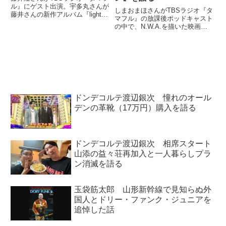
ル』にゲスト出演。宇多丸さんが
しまおまほさんがTBSラジオ『タ
藤井さんの新作アルバム『light
マフル』の放課後ポッドキャスト
showers』と、その90年代CM風
の中で、N.W.A.を描いた映画
のプロモーション動画を絶賛して
『ストレイト・アウタ・コンプト
いました。light showersが届きま
ン』について宇多丸さんと話し合
した。嬉しいです。9/13リリ...
っていました。（宇多丸）なにな
に？ なんか思いついたの？（し
まおまほ）『ストレイト・ア...
ドンデコルテ渡辺銀次 憧れのオール
デンの革靴（17万円）購入を語る
ドンデコルテ渡辺銀次 相席スタート
山添の益々荘再加入と一人暮らしプラ
ン消滅を語る
玉袋筋太郎 山形新幹線で見知らぬ外
国人とドリー・ファンク・ジュニアを
追悼した話