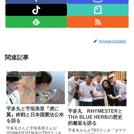
miyearnzzlabo
関連記事
アフター6ジャンクション
宇多丸のウィークエンド・シャッフル
宇多丸と宇垣美里『虎に
宇多丸 RHYMESTERと
翼』終戦と日本国憲法公布
THA BLUE HERBの歴史
を語る
的邂逅を語る
宇多丸さんと宇垣美里さんが
宇多丸さんがTBSラジオ『タマフ
2024年6月3日放送のTBSラジオ