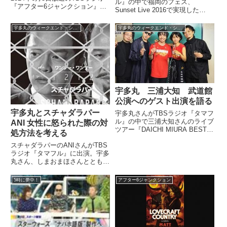
ル』の中で福岡のフェス、
『アフター6ジャンクション』の
Sunset Live 2016で実現した
中でNHK朝ドラ『虎に翼』第9週
RHYMESTERとTHA BLUE
までの内容についてトーク。終戦
HERBの歴史的邂逅について話し
宇多丸のウィークエンド・シャッフル
宇多丸のウィークエンド・シャッフル
と日本国憲法公布について、話し
ていました。（宇多丸）先週、こ
ていました。
の放送を終えた翌日の日曜日。福
岡県糸島市芥...
宇多丸 三浦大知 武道館
公演へのゲスト出演を語る
宇多丸とスチャダラパー
宇多丸さんがTBSラジオ『タマフ
ル』の中で三浦大知さんのライブ
ANI 女性に怒られた際の対
ツアー『DAICHI MIURA BEST
処方法を考える
HIT TOUR』のファイナル、武道
スチャダラパーのANIさんがTBS
館公演にゲスト出演した際の模様
ラジオ『タマフル』に出演。宇多
をトーク。三浦大知さんの超絶ラ
丸さん、しまおまほさんととも
イブパフォーマンスを絶賛してい
に、女性に怒られた際のベストな
ました。...
対処方法などを考えていました。
5時に夢中！
アフター6ジャンクション
（宇多丸）いままで、たとえばそ
のANIくんだったら、女性に『死
ね！』級の罵声を浴びせられ...