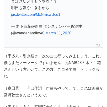
とぼけたフリもうやめよう
明日も強く生きるから
pic.twitter.com/McNmxwBcq1
— 木下百花@新曲[ダンスナンバー]配信中
(@wanderlandlove)
March 11, 2020
（宇多丸）引き続き、次の曲に行ってみましょう。これ、
僕もまたノーマークですいません。元NMB48の木下百花
さんという方がいて。この方、ご自分で曲、トラックも
ね。
（森田秀一）今は作詞・作曲もやって。で、これは編曲が
宮野弦士さんという方で。
（宇多丸）ああ、宮野弦士さん？ そうか！ これ、（マ