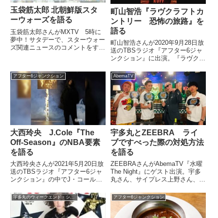
玉袋筋太郎 北朝鮮版スタ
町山智浩『ラヴクラフトカ
ーウォーズを語る
ントリー 恐怖の旅路』を
語る
玉袋筋太郎さんがMXTV 5時に
夢中！サタデーで、スターウォー
町山智浩さんが2020年9月28日放
ズ関連ニュースのコメントをする
送のTBSラジオ『アフター6ジャ
中で、スターウォーズ北朝鮮版に
ンクション』に出演。『ラヴクラ
ついて言及。こんな風に語ってい
フトカントリー 恐怖の旅路』に
ました。（玉袋筋太郎）いやいや
ついて、宇多丸さんと話していま
アフター6ジャンクション
AbemaTV
いや、だけどね、国によってやっ
した。（宇多丸）そして、じゃあ
ぱスターウォーズ、いろんなバ...
3つ目に行ってみましょう。3つ
目、最新ドラマですね。...
大西玲央 J.Cole『The
宇多丸とZEEBRA ライ
Off-Season』のNBA要素
ブですべった際の対処方法
を語る
を語る
大西玲央さんが2021年5月20日放
ZEEBRAさんがAbemaTV『水曜
送のTBSラジオ『アフター6ジャ
The Night』にゲスト出演。宇多
ンクション』の中でJ・コールの
丸さん、サイプレス上野さん、
新作アルバム『The Off-
DJ松永さんとライブですべった
Season』についてトーク。歌詞
際の対処方法について話していま
宇多丸のウィークエンド・シャッフル
アフター6ジャンクション
の中に含まれるNBA、バスケッ
した。昨夜放送された「ライムス
トボール要素やJ・コールのプロ
ター宇多丸の水曜The NIGHT」