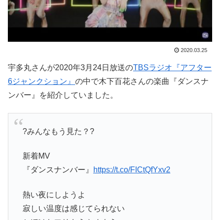
2020.03.25
宇多丸さんが2020年3月24日放送の
TBSラジオ『アフター
6ジャンクション』
の中で木下百花さんの楽曲『ダンスナ
ンバー』を紹介していました。
?みんなもう見た？?
新着MV
『ダンスナンバー』
https://t.co/FICtQfYxv2
熱い夜にしようよ
寂しい温度は感じてられない