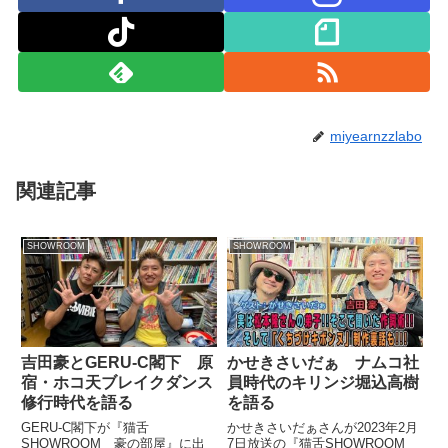
miyearnzzlabo
関連記事
SHOWROOM
SHOWROOM
吉田豪とGERU-C閣下 原
かせきさいだぁ ナムコ社
宿・ホコ天ブレイクダンス
員時代のキリンジ堀込高樹
修行時代を語る
を語る
GERU-C閣下が『猫舌
かせきさいだぁさんが2023年2月
SHOWROOM 豪の部屋』に出
7日放送の『猫舌SHOWROOM