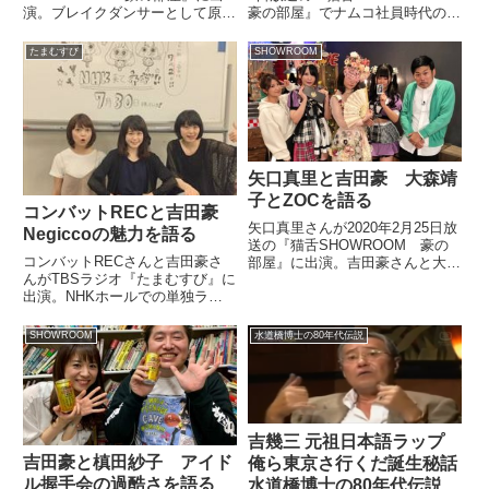
演。ブレイクダンサーとして原宿
豪の部屋』でナムコ社員時代のの
のホコ天やディスコで修行してい
同僚、キリンジ堀込高樹さんにつ
た時代の思い出を吉田豪さんと話
いてトーク。一緒に働いていた時
たまむすび
SHOWROOM
していました。おはようございま
代のエピソードを話していまし
す今日も頑張っていこう！こんな
た。
に大笑いしたの久しぶりでし
た??見...
矢口真里と吉田豪 大森靖
子とZOCを語る
コンバットRECと吉田豪
矢口真里さんが2020年2月25日放
Negiccoの魅力を語る
送の『猫舌SHOWROOM 豪の
コンバットRECさんと吉田豪さ
部屋』に出演。吉田豪さんと大森
んがTBSラジオ『たまむすび』に
靖子さんやZOCについて話して
出演。NHKホールでの単独ライ
いました。#猫舌SHOWROOM 吉
ブが決定したNegiccoの魅力を紹
田豪オーナー?「豪の部屋」?ご
介していました。（安東弘樹）さ
視聴ありがとうございました??
SHOWROOM
水道橋博士の80年代伝説
あ、『ニュースたまむすB』。今
ゲスト：#矢口真...
日はこちらのニュースです。
「NegiccoがNHKホ...
吉幾三 元祖日本語ラップ
吉田豪と槙田紗子 アイド
俺ら東京さ行くだ誕生秘話
ル握手会の過酷さを語る
水道橋博士の80年代伝説