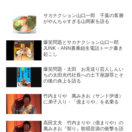
サカナクション山口一郎 千葉の客層
がやんちゃすぎる山岡家を語る
爆笑問題とサカナクション山口一郎
JUNK・ANN裏番組生電話トーク書き
起こし
爆笑問題・太田 お見送り芸人しんい
ちの太田光代社長への土下座謝罪とそ
の後の炎上を語る
竹内まりや 萬みきお（サンド伊達）
に弟子入り・「億まりや」を名乗る
高田文夫 竹内まりや（億まりや）の
萬みきお『契り』歌唱音源の衝撃を語