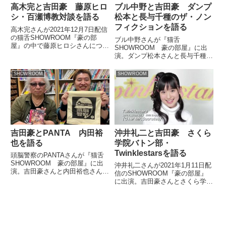
高木完と吉田豪 藤原ヒロ
ブル中野と吉田豪 ダンプ
シ・百瀬博教対談を語る
松本と長与千種のザ・ノン
フィクションを語る
高木完さんが2021年12月7日配信
の猫舌SHOWROOM『豪の部
ブル中野さんが『猫舌
屋』の中で藤原ヒロシさんについ
SHOWROOM 豪の部屋』に出
てトーク。吉田豪さんと藤原ヒロ
演。ダンプ松本さんと長与千種さ
シ・百瀬博教対談について話して
んを追ったザ・ノンフィクション
いました。
『敵はリング外にいた』について
SHOWROOM
SHOWROOM
吉田豪さんと話していました。#
猫舌SHOWROOM 吉田豪オーナ
ー?「豪の部屋」?️‍♀️#ブル中...
吉田豪とPANTA 内田裕
沖井礼二と吉田豪 さくら
也を語る
学院バトン部・
Twinklestarsを語る
頭脳警察のPANTAさんが『猫舌
SHOWROOM 豪の部屋』に出
沖井礼二さんが2021年1月11日配
演。吉田豪さんと内田裕也さんに
信のSHOWROOM『豪の部屋』
ついて話していました。#猫舌
に出演。吉田豪さんとさくら学院
SHOWROOM?「豪の部屋」?#頭
バトン部・Twinklestarsへの楽曲
脳警察 #PANTA 氏とお届けしま
提供について話していました。
した、ご視聴ありがとうございま
した?@pant...