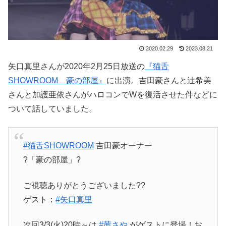
2020.02.29
2023.08.21
矢口真里さんが2020年2月25日放送の
『猫舌
SHOWROOM 豪の部屋』
に出演。吉田豪さんと辻希美
さんと加護亜依さんがハロコンでWを復活させた件などに
ついて話していました。
#猫舌SHOWROOM
吉田豪オーナー
?「豪の部屋」?
ご視聴ありがとうございました??
ゲスト：
#矢口真里
次回3/3(火)20時～は
#茜さや
がゲストに登場！お