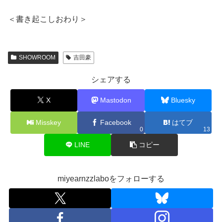
＜書き起こしおわり＞
SHOWROOM
吉田豪
シェアする
X
Mastodon
Bluesky
Misskey
Facebook
はてブ
0
13
LINE
コピー
miyearnzzlaboをフォローする