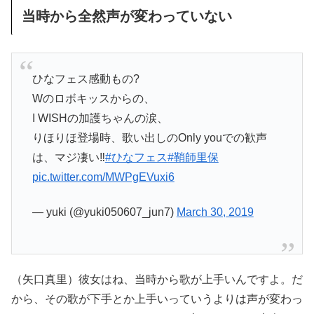
当時から全然声が変わっていない
ひなフェス感動もの?
Wのロボキッスからの、
I WISHの加護ちゃんの涙、
りほりほ登場時、歌い出しのOnly youでの歓声
は、マジ凄い‼
#ひなフェス
#鞘師里保
pic.twitter.com/MWPgEVuxi6
— yuki (@yuki050607_jun7)
March 30, 2019
（矢口真里）彼女はね、当時から歌が上手いんですよ。だ
から、その歌が下手とか上手いっていうよりは声が変わっ