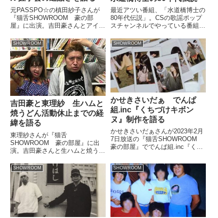
元PASSPO☆の槙田紗子さんが
最近アツい番組、「水道橋博士の
『猫舌SHOWROOM 豪の部
80年代伝説」。CSの歌謡ポップ
屋』に出演。吉田豪さんとアイド
スチャンネルでやっている番組な
ルの握手会の過酷さについて話し
んですが、これが超面白いんです
ていました。?#猫舌
よねｗ 中でも吉幾三さんがゲス
SHOWROOM
SHOWROOM
SHOWROOM「豪の部屋」?㊗サ
トの回はすげースイングしてまし
コフェスvol.1.5が6/29(土)に開催
た。その中で、元祖日本語ラップ
決定?ご視聴ありがと...
「俺ら東京さ行くだ」の誕生に...
かせきさいだぁ でんぱ
吉田豪と東理紗 生ハムと
組.inc『くちづけキボン
焼うどん活動休止までの経
ヌ』制作を語る
緯を語る
かせきさいだぁさんが2023年2月
東理紗さんが『猫舌
7日放送の『猫舌SHOWROOM
SHOWROOM 豪の部屋』に出
豪の部屋』ででんぱ組.inc『くち
演。吉田豪さんと生ハムと焼うど
づけキボンヌ』を制作した際の模
ん断食（活動休止）に至るまでの
様を話していました。
経緯について振り返っていまし
SHOWROOM
SHOWROOM
た。