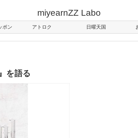
miyearnZZ Labo
ッポン
アトロク
日曜天国
al』を語る