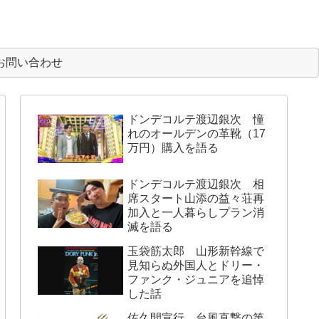
お問い合わせ
ドンデコルテ渡辺銀次 憧
れのオールデンの革靴（17
万円）購入を語る
ドンデコルテ渡辺銀次 相
席スタート山添の益々荘再
加入と一人暮らしプラン消
滅を語る
玉袋筋太郎 山形新幹線で
見知らぬ外国人とドリー・
ファンク・ジュニアを追悼
した話
佐久間宣行 台風直撃の第