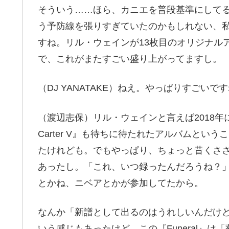
そういう……ほら、カニエを普段基準にして
う予防線を張りすぎていたのかもしれない、
すね。リル・ウェインが13枚目のオリジナルア
で、これがまたすごい盛り上がってますし。
（DJ YANATAKE）ねえ。やっぱりすごいで
（渡辺志保）リル・ウェインと言えば2018年に『T
Carter V』も待ちに待たれたアルバムと
たけれども。でもやっぱり、ちょっと昔くさ
あったし。「これ、いつ録ったんだろうね？
とかね、ニベアとかが参加してたから。
なんか「新譜として出るのはうれしいんだけ
いう感じもあったけど、この『Funeral』