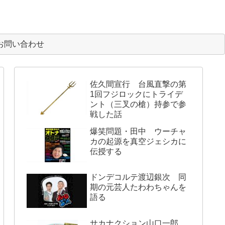
お問い合わせ
佐久間宣行 台風直撃の第
1回フジロックにトライデ
ント（三叉の槍）持参で参
戦した話
爆笑問題・田中 ウーチャ
カの起源を真空ジェシカに
伝授する
ドンデコルテ渡辺銀次 同
期の元芸人たわわちゃんを
語る
サカナクション山口一郎