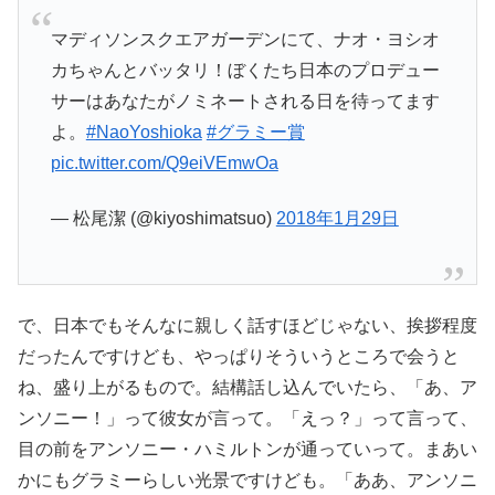
マディソンスクエアガーデンにて、ナオ・ヨシオ
カちゃんとバッタリ！ぼくたち日本のプロデュー
サーはあなたがノミネートされる日を待ってます
よ。
#NaoYoshioka
#グラミー賞
pic.twitter.com/Q9eiVEmwOa
— 松尾潔 (@kiyoshimatsuo)
2018年1月29日
で、日本でもそんなに親しく話すほどじゃない、挨拶程度
だったんですけども、やっぱりそういうところで会うと
ね、盛り上がるもので。結構話し込んでいたら、「あ、ア
ンソニー！」って彼女が言って。「えっ？」って言って、
目の前をアンソニー・ハミルトンが通っていって。まあい
かにもグラミーらしい光景ですけども。「ああ、アンソニ