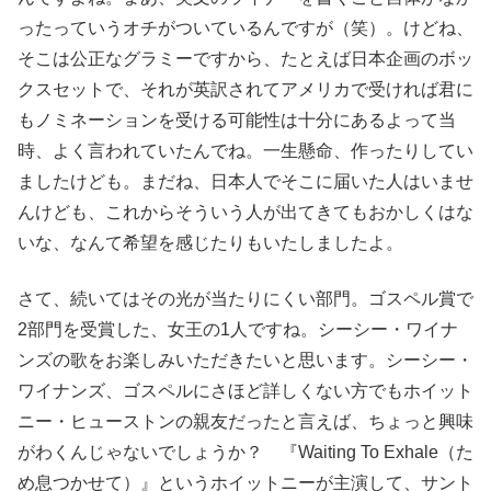
ったっていうオチがついているんですが（笑）。けどね、
そこは公正なグラミーですから、たとえば日本企画のボッ
クスセットで、それが英訳されてアメリカで受ければ君に
もノミネーションを受ける可能性は十分にあるよって当
時、よく言われていたんでね。一生懸命、作ったりしてい
ましたけども。まだね、日本人でそこに届いた人はいませ
んけども、これからそういう人が出てきてもおかしくはな
いな、なんて希望を感じたりもいたしましたよ。
さて、続いてはその光が当たりにくい部門。ゴスペル賞で
2部門を受賞した、女王の1人ですね。シーシー・ワイナ
ンズの歌をお楽しみいただきたいと思います。シーシー・
ワイナンズ、ゴスペルにさほど詳しくない方でもホイット
ニー・ヒューストンの親友だったと言えば、ちょっと興味
がわくんじゃないでしょうか？ 『Waiting To Exhale（た
め息つかせて）』というホイットニーが主演して、サント