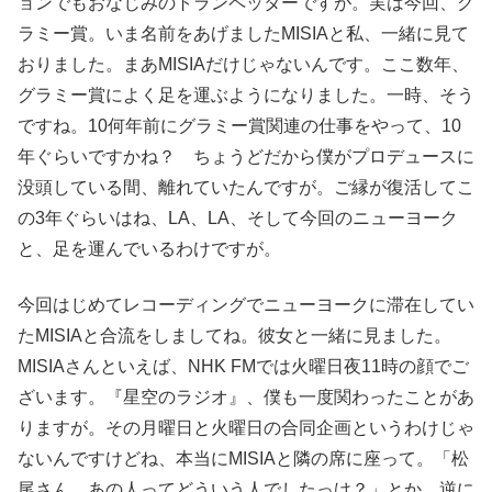
ョンでもおなじみのトランペッターですが。実は今回、グ
ラミー賞。いま名前をあげましたMISIAと私、一緒に見て
おりました。まあMISIAだけじゃないんです。ここ数年、
グラミー賞によく足を運ぶようになりました。一時、そう
ですね。10何年前にグラミー賞関連の仕事をやって、10
年ぐらいですかね？ ちょうどだから僕がプロデュースに
没頭している間、離れていたんですが。ご縁が復活してこ
の3年ぐらいはね、LA、LA、そして今回のニューヨーク
と、足を運んでいるわけですが。
今回はじめてレコーディングでニューヨークに滞在してい
たMISIAと合流をしましてね。彼女と一緒に見ました。
MISIAさんといえば、NHK FMでは火曜日夜11時の顔でご
ざいます。『星空のラジオ』、僕も一度関わったことがあ
りますが。その月曜日と火曜日の合同企画というわけじゃ
ないんですけどね、本当にMISIAと隣の席に座って。「松
尾さん、あの人ってどういう人でしたっけ？」とか、逆に