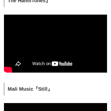
The HamilTones』
Mali Music『Still』