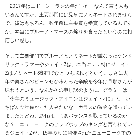
「2017年はエド・シーランの年だった」なんて言う人も
いるんですが、主要部門には見事にノミネートされません
で。彼はもちろん、数年前に主要賞を受賞しているんです
が。本当にブルーノ・マーズの煽りを食ったというのに相
応しい感じ。
そして主要部門でブルーノとノミネートが重なったケンド
リック・ラマーやジェイ・Zは、本当に……特にジェイ・
Zはノミネート8部門でひとつも取れずという。まさに去
年の奥さんのビヨンセが味わった辛酸を今年は旦那さんが
味わうという。なんかその申し訳のように、グラミーは
「今年のミュージック・アイコンはジェイ・Zに」と。い
ちばん今年偉かった人みたいな、ガラスの置物を贈ってい
ましたけどね。あれは、まあバランスを取っているのか
な？ ニューヨークのヒップホップのキングと言われてい
るジェイ・Zが、15年ぶりに開催されたニューヨークでの