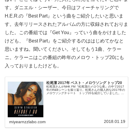
す。ダニエル・シーザー、今日はフィーチャリングで
H.E.R.の『Best Part』という曲をご紹介したいと思いま
す。去年リリースされたアルバムの方に収録されておりま
した。この番組では『Get You』っていう曲をかけました
けども、『Best Part』をご紹介するのははじめてかなと
思いますね。聞いてください。そしてもう1曲、ケラー
ニ。ケラーニはこの番組の昨年のメロウ・トップ20にも
入っておりましたけども。
松尾潔 2017年 ベスト・メロウソング トップ20
松尾潔さんがNHK FM『松尾潔のメロウな夜』の中で2017
年のR&Bシーンを振り返り。松尾さんの個人的な2017年の
メロウソングチャート トップ20を紹介していました。
（松尾潔）さあ、今夜はお待ちかねですよ。新春特別企
画。メロウ・オブ・2...
2018.01.19
miyearnzzlabo.com