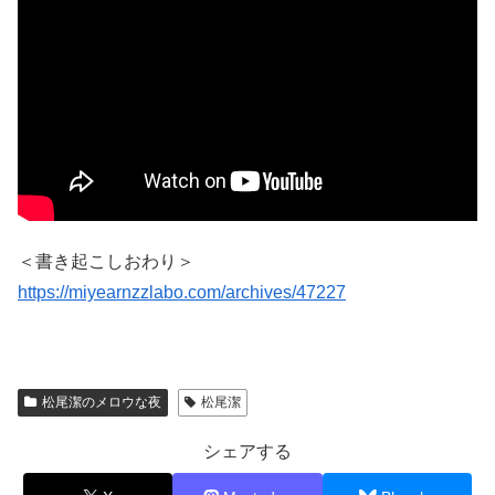
＜書き起こしおわり＞
https://miyearnzzlabo.com/archives/47227
松尾潔のメロウな夜
松尾潔
シェアする