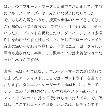
はい。今年ブルーノ・マーズ大活躍でございまして。本当
にブルーノ・マーズイヤーみたいな感じになりました。
で、もちろん賞というか、授賞式全体のムードとしては、
ご存知のように「#metoo」ですとか「Time’s Up」、そう
いったムーブメントを反映したり。ダイバーシティ（多様
性）をわかりやすく打ち出した。そしてブロードウェイと
音楽の深いかかわりを見せる、非常にニューヨークらしい
演出も施された、本当にここ数年の中では上質なショーだ
ったと思うんですが。
まあ、光ばかりではない。ブルーノ・マーズの影に隠れて
しまったアーティストにここではスポットライトを当てて
おります。ダニエル・シーザーの『Best Part』。そして
ケラーニの『Distraction』。いずれもベストR&Bパフォー
マンスでブルーノに持って行かれちゃった人です。で、僕
はね、ここでちょっと注目をしたいのは、レディシです