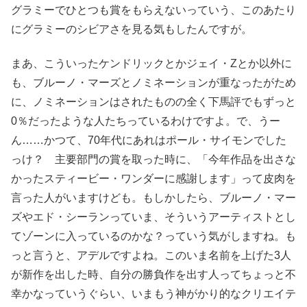
グラミーでひとつも賞をもらえないっていう、このあたり
にグラミーのシビアさを見る気もしたんですが。
まあ、こういったケンドリックとかジェイ・Zとか以外に
も、ブルーノ・マーズとノミネーションが重なったがため
に、ノミネーションはされたものの全く下馬評でもずっと
0％だったような人たちっているわけですよ。で、うー
ん……かつて、70年代にあれはポール・サイモンでした
っけ？ 主要部門の賞を取った時に、「今年作品を出さな
かったスティービー・ワンダーに感謝します」って皮肉を
言った人がいますけども。もしかしたら、ブルーノ・マー
ズやエド・シーランっていま、そういうアーティストとし
てゾーンに入っているのかな？っていう気がしますね。も
っと言うと、アデルですよね。このいま名前を上げた3人
が新作を出した時、自分の勝負作を出す人ってちょっと不
幸かなっていうぐらい、いまもう神がかり的なクリエイテ