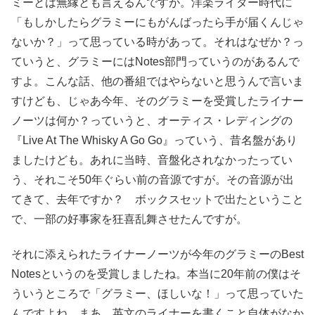
ミーとは無縁とも言えるんですが。洋楽ライター時代に
「もしかしたらグラミーにもがんばったら手が届くんじゃ
ないか？」って思っている時があって。それはなぜか？っ
ていうと、グラミーにはNotes部門っていうのがあるんで
すよ。こんな話、他の番組ではやらないと思うんで言いま
すけども、じゃあ今年、そのグラミーを受賞したライナー
ノーツは何か？っていうと、オーティス・レディングの
『Live At The Whisky A Go Go』っていう、昔名盤があり
ましたけども。あれに当時、音盤化されなかったってい
う、それこそ50年ぐらい前の音源ですが。その音源が出
てきて、去年ですか？ ボックスセットで出たということ
で、一部の好事家を狂喜乱舞させたんですが。
それに添えられたライナーノーツが今年のグラミーのBest
Notesというのを受賞しましたね。本当に20年前の僕はそ
ういうところで「グラミー、ほしいな！」って思っていた
んですよね。まあ、英文のライナーを書くこと自体がなか