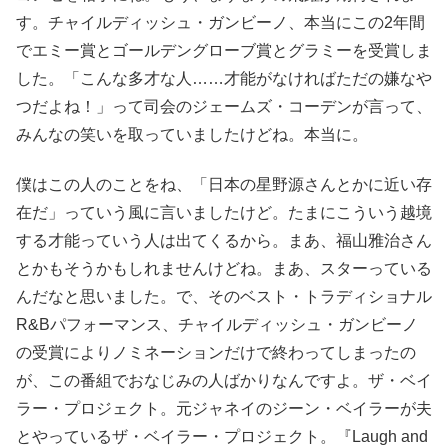
す。チャイルディッシュ・ガンビーノ、本当にこの2年間
でエミー賞とゴールデングローブ賞とグラミーを受賞しま
した。「こんな多才な人……才能がなければただの嫌なや
つだよね！」って司会のジェームズ・コーデンが言って、
みんなの笑いを取っていましたけどね。本当に。
僕はこの人のことをね、「日本の星野源さんとかに近い存
在だ」っていう風に言いましたけど。たまにこういう越境
する才能っていう人は出てくるから。まあ、福山雅治さん
とかもそうかもしれませんけどね。まあ、スターっている
んだなと思いました。で、そのベスト・トラディショナル
R&Bパフォーマンス、チャイルディッシュ・ガンビーノ
の受賞によりノミネーションだけで終わってしまったの
が、この番組でおなじみの人ばかりなんですよ。ザ・ベイ
ラー・プロジェクト。元ジャネイのジーン・ベイラーが夫
とやっているザ・ベイラー・プロジェクト。『Laugh and