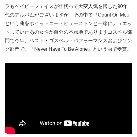
ラもベイビーフェイスが仕切って大変人気を博した90年
代のアルバムがございますが。その中で『Count On Me』
という曲をホイットニー・ヒューストンと一緒にデュエッ
トしていたあの女性が自分の本籍地でありますゴスペル部
門で今年、ベスト・ゴスペル・パフォーマンスおよびソン
グ部門で、『Never Have To Be Alone』という曲で受賞。