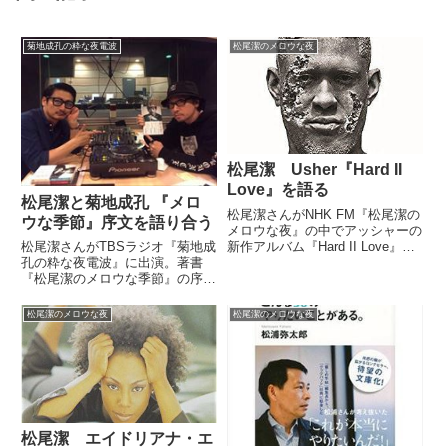
菊地成孔の粋な夜電波
松尾潔のメロウな夜
松尾潔 Usher『Hard II
Love』を語る
松尾潔と菊地成孔 『メロ
松尾潔さんがNHK FM『松尾潔の
ウな季節』序文を語り合う
メロウな夜』の中でアッシャーの
新作アルバム『Hard II Love』を
松尾潔さんがTBSラジオ『菊地成
紹介。その中から、『Good
孔の粋な夜電波』に出演。著書
Kisser』を選曲していました。
『松尾潔のメロウな季節』の序文
（松尾潔）まず、お届けいたしま
を担当した菊地さんと、本の序文
すのは先ごろ8枚目のアルバムを
や本編について語り合っていまし
松尾潔のメロウな夜
松尾潔のメロウな夜
リリースし...
た。おはようございます。 昨夜
TBSラジオ『菊地成孔の粋な夜電
波』に耳を傾けてくださった方...
松尾潔 エイドリアナ・エ