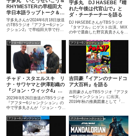
宇多丸 いとうせいこう＆
宇多丸 DJ HASEBE『晴
RHYMESTERの早稲田大
れた午後は代官山で』と
学日本語ラップトーク＆ラ
ダ・チーチーチーを語る
イブを語る
宇多丸さんが2024年6月18日放送
DJ HASEBEさんがTBSラジオ
のTBSラジオ『アフター6ジャン
『タマフル』にゲスト出演。MIX
クション2』で早稲田大学で行わ
の中で選曲した野宮真貴さんをフ
れた『ライムス・いとうのスペシ
ィーチャーした新曲『晴れた午後
ャル・セッション「日本語とラッ
は代官山で』がダ・チーチーチー
アフター6ジャンクション
アフター6ジャンクション
プ＠早稲田」』の模様を振り返っ
曲であることを宇多丸さんが指摘
ていました。
していました。（宇多丸）でも
さ、まずさ、野宮（真貴）...
チャド・スタエルスキ リ
吉田豪『イアンのナードコ
ナ・サワヤマと伊澤彩織の
ア大百科』を語る
『ジョン・ウィック4』起
吉田豪さんがTBSラジオ『アフタ
用を語る
ー6ジャンクション』に出演。
2023年9月26日放送のTBSラジオ
2019年秋の推薦図書として『イ
『アフター6ジャンクション』の
アンのナードコア大百科』を紹介
中で宇多丸さんが『ジョン・ウィ
していました。（吉田豪）それと
ック:コンセクエンス』のチャ
か、いろいろとあるんですけど
ド・スタエルスキ監督にインタビ
アフター6ジャンクション
アフター6ジャンクション
も。これ、知っています？ 『イ
ュー。アキラ役のリナ・サワヤマ
アンのナードコア大百科』って
さんや、そのスタントダブルの
い...
『ベイビーわるきゅーれ』伊澤彩