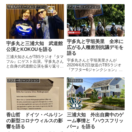
画『超能力学園Z』のエンディン
Lord』について話していました。
グテーマ、Plain Jane『Ready Or
宇多丸のウィークエンド・シャッフル
アフター6ジャンクション
（宇多丸）ということでね、ここ
Not』を紹介していました。（宇
で曲をお聞きいた...
多丸）ちょっとここらで曲をかけ
た...
宇多丸と宇垣美里 全米に
宇多丸と三浦大知 武道館
広がる人種差別抗議デモを
公演とKOKOUを語る
語る
三浦大知さんがTBSラジオ『タマ
宇多丸さんと宇垣美里さんが
フル』にゲスト出演。宇多丸さん
2020年6月2日放送のTBSラジオ
と自身の武道館公演を振り返りつ
『アフター6ジャンクション』の
つ、『タマフル』の過去の人気投
中でアメリカ中に拡大する人種差
稿コーナーKOKOUについて、自
別抗議デモについて話していまし
身のKOKOUエピソードも交えつ
アフター6ジャンクション
TBSラジオ
た。Barack Obama says
つ話していました。（宇多丸）先
protests over the death ...
日は日本武道館、お疲れ様...
香山哲 ドイツ・ベルリン
三浦大知 外出自粛中のゲ
の新型コロナウィルスの影
ーム事情と『ハウスフリッ
響を語る
パー』を語る