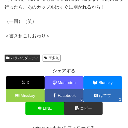
行ったら、あのカップルはすぐに別かれるから！
（一同）（笑）
＜書き起こしおわり＞
バラいろダンディ
宇多丸
シェアする
X
Mastodon
Bluesky
Misskey
Facebook
はてブ
0
2
LINE
コピー
miyearnzzlaboをフォローする