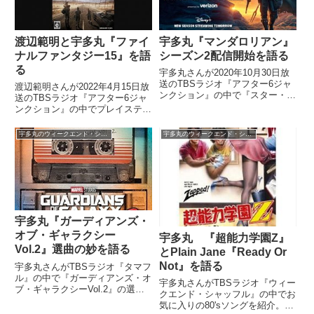
織さんの起用、そして劇中挿入歌
としてHUNGER『わ道 DJ Mitsu
the Beats Remix』を使用したこ
となどについて質問していまし
渡辺範明と宇多丸『ファイ
宇多丸『マンダロリアン』
た。
ナルファンタジー15』を語
シーズン2配信開始を語る
る
宇多丸さんが2020年10月30日放
送のTBSラジオ『アフター6ジャ
渡辺範明さんが2022年4月15日放
ンクション』の中で『スター・ウ
送のTBSラジオ『アフター6ジャ
ォーズ』のスピンオフドラマ『マ
ンクション』の中でプレイステー
ンダロリアン』のシーズン2が配
ション4時代のドラゴンクエスト
信開始された件について話してい
とファイナルファンタジーについ
宇多丸のウィークエンド・シャッフル
宇多丸のウィークエンド・シャッフル
ました。（宇多丸）ちょっとカル
てトーク。『ファイナルファンタ
チャーニュースをひとつ...
ジー15』について宇多丸さん、
宇内梨沙さんと話していました。
宇多丸『ガーディアンズ・
オブ・ギャラクシー
宇多丸 『超能力学園Z』
Vol.2』選曲の妙を語る
とPlain Jane『Ready Or
Not』を語る
宇多丸さんがTBSラジオ『タマフ
ル』の中で『ガーディアンズ・オ
宇多丸さんがTBSラジオ『ウィー
ブ・ギャラクシーVol.2』の選曲
クエンド・シャッフル』の中でお
についてトーク。その中からジョ
気に入りの80'sソングを紹介。映
ージ・ハリスン『My Sweet