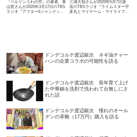
『ベルリンうわの空』の著者、香
三浦大知さんが2020年5月7日放
山哲さんが2020年3月17日のTBS
送のTBSラジオ『ライムスター宇
ラジオ『アフター6ジャンクショ
多丸とマイゲーム・マイライフ』
ン』にインターネット経由で出
に出演。外出自粛中の現在のゲー
演。お住まいのベルリンの新型コ
ム事情と最近ハマっているゲーム
ロナウィルスの影響について話し
『ハウスフリッパー』について話
ていました。（宇多丸）今夜お迎
していました。（宇多丸）
えするというか、インター...
（『Escape From T...
ドンデコルテ渡辺銀次 ネギ油チャー
ハンの企業コラボの可能性を語る
ドンデコルテ渡辺銀次 長年育て上げ
た中華鍋を洗剤で洗われて台無しにさ
れた話
ドンデコルテ渡辺銀次 憧れのオール
デンの革靴（17万円）購入を語る