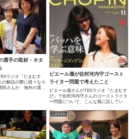
外の選手の取材・ネタ
る
ピエール瀧が佐村河内守ゴースト
TBSラジオ『たまむす
ライター問題で考えたこと
上の解説の際に様々な小
増田さんが、海外の選手
ピエール瀧さんがTBSラジオ『たまむす
ネタ収集する方法につい
び』で佐村河内守さんのゴーストライタ
た。（赤江珠緒）で、今
ー問題について、こんな風に話していま
解説がね。（増田明美）
した。 （赤江珠緒）いやー、しかし
した？（...
ね。いろんなニュースがありますね。今
たまむすび
週も。私は覚えました。佐村河内さん。
ね、寿限無寿限無みたいな...