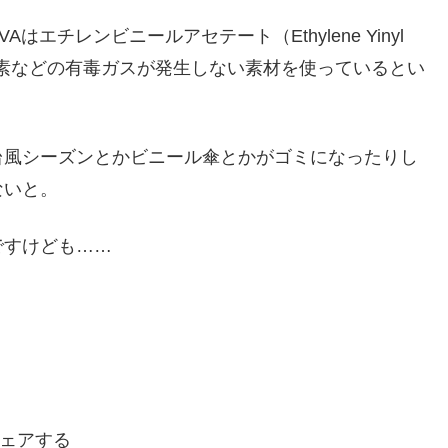
エチレンビニールアセテート（Ethylene Yinyl
化水素などの有毒ガスが発生しない素材を使っているとい
台風シーズンとかビニール傘とかがゴミになったりし
ないと。
ですけども……
ェアする