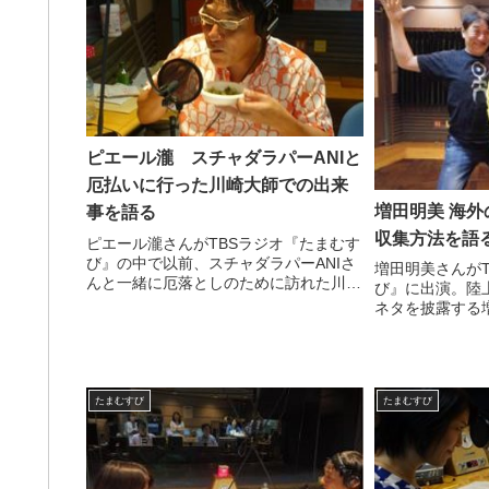
ピエール瀧 スチャダラパーANIと
厄払いに行った川崎大師での出来
増田明美 海
事を語る
収集方法を語
ピエール瀧さんがTBSラジオ『たまむす
び』の中で以前、スチャダラパーANIさ
増田明美さんが
んと一緒に厄落としのために訪れた川崎
び』に出演。陸
大師で起きた出来事について話していま
ネタを披露する
した。（ピエール瀧）そして次。こちら
の情報を取材・
に行きましょう。茨城県・男性の方。
て話していまし
（相談メールを読む）「...
回の、北京での
聞いてくださいま
たまむすび
たまむすび