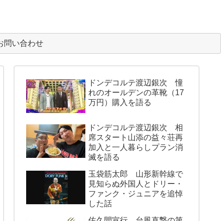
お問い合わせ
ドンデコルテ渡辺銀次 憧
れのオールデンの革靴（17
万円）購入を語る
ドンデコルテ渡辺銀次 相
席スタート山添の益々荘再
加入と一人暮らしプラン消
滅を語る
玉袋筋太郎 山形新幹線で
見知らぬ外国人とドリー・
ファンク・ジュニアを追悼
した話
佐久間宣行 台風直撃の第