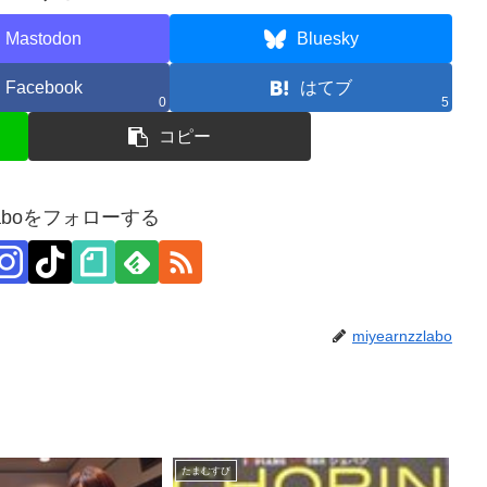
Mastodon
Bluesky
Facebook
はてブ
0
5
コピー
zzlaboをフォローする
miyearnzzlabo
たまむすび