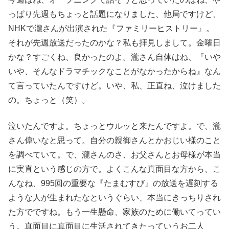
っぱり先週もちょっと話題になりました、他局ですけど、
NHKで瀧さんが出演された『ファミリーヒストリー』。
それが先週放送だったのかな？私も拝見しまして。金曜日
かな？すごくね、良かったのよ。瀧さん自体はね、『いや
いや、そんなドラマチックなことがなかったからね』なん
て言っていたんですけど。いや、私、正直ね、泣けました
の。ちょっと（笑）。
泣いたんですよ。ちょっとウルッと来たんですよ。で、瀧
さん偉いなと思って。自分の親御さんとかおじい様のこと
を調べていて。で、瀧さんのさ、お父さんとお母様が本当
に実直という感じの方で。よくこんな真面目な方から、こ
んなね、995回の重要な『たまむすび』の放送を遅刻する
ような人が生まれたなというぐらい、本当にきっちりされ
た方でですね。もう一生懸命、家族のために働いてってい
う。真面目に真面目に生活されてきたっていうお二人