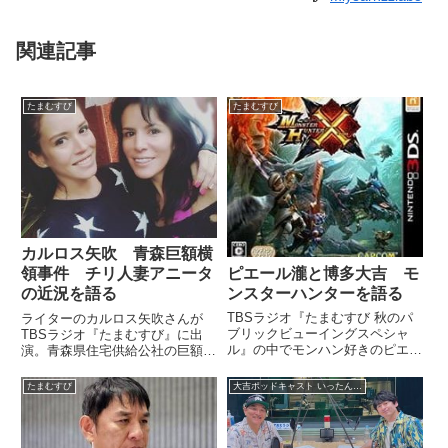
関連記事
たまむすび
たまむすび
カルロス矢吹 青森巨額横
ピエール瀧と博多大吉 モ
領事件 チリ人妻アニータ
ンスターハンターを語る
の近況を語る
TBSラジオ『たまむすび 秋のパ
ライターのカルロス矢吹さんが
ブリックビューイングスペシャ
TBSラジオ『たまむすび』に出
ル』の中でモンハン好きのピエー
演。青森県住宅供給公社の巨額横
ル瀧さんと博多大吉さんがモンハ
領事件のチリ人妻、アニータ・ア
ントーク。一緒に狩りをする約束
ルバラードさんを2015年に取材
たまむすび
大吉ポッドキャスト いったん、ここにいます！
をしていました。（小林悠）ま
した際の模様を紹介し、チリで超
あ、あと情報によりますと11月
人気タレントになったアニータさ
28日に『モンハンクロス』が発
んの近況を話していました。
売...
（赤...