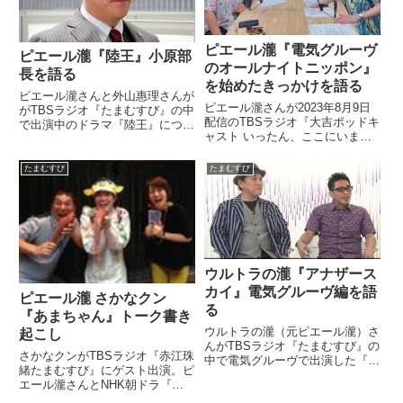
ピエール瀧『電気グルーヴ
ピエール瀧『陸王』小原部
のオールナイトニッポン』
長を語る
を始めたきっかけを語る
ピエール瀧さんと外山惠理さんが
ピエール瀧さんが2023年8月9日
がTBSラジオ『たまむすび』の中
配信のTBSラジオ『大吉ポッドキ
で出演中のドラマ『陸王』につい
ャスト いったん、ここにいま
てトーク。自身が演じる小原部長
す！』の中で『電気グルーヴのオ
について話していました。（外山
ールナイトニッポン』を始めたき
惠理）なんか『陸王』の話になっ
たまむすび
たまむすび
っかけについて、話していまし
たけど……。（ピエール瀧）は
た。
い。見てます？ 『陸王』。
（外...
ウルトラの瀧『アナザース
カイ』電気グルーヴ編を語
ピエール瀧 さかなクン
る
『あまちゃん』トーク書き
ウルトラの瀧（元ピエール瀧）さ
起こし
んがTBSラジオ『たまむすび』の
さかなクンがTBSラジオ『赤江珠
中で電気グルーヴで出演した『ア
緒たまむすび』にゲスト出演。ピ
ナザースカイ』について話してい
エール瀧さんとNHK朝ドラ『あ
ました。アナザースカイ 電気グ
まちゃん』トークをしていまし