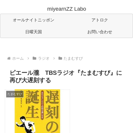
miyearnZZ Labo
オールナイトニッポン
アトロク
日曜天国
お問い合わせ
ホーム
ラジオ
たまむすび
ピエール瀧 TBSラジオ『たまむすび』に
再び大遅刻する
たまむすび