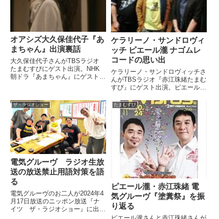
オアシズ大久保佳代子『あ
ケラリーノ・サンドロヴィ
まちゃん』出演裏話
ッチ ピエール瀧 ナゴムレ
コードの思い出
大久保佳代子さんがTBSラジオ
たまむすびにゲスト出演。NHK
ケラリーノ・サンドロヴィッチさ
朝ドラ『あまちゃん』にゲスト出
んがTBSラジオ『赤江珠緒たまむ
演した際の裏話を語っていまし
すび』にゲスト出演。ピエール瀧
た。（赤江珠緒）そして現在はレ
さんとナゴムレコードの思い出な
ギュラー6本、準レギュラー3
どを語っていました。（赤江珠
ザ・ラジオショー
たまむすび
本。その他、雑誌POPYEでの連
緒）本日の『おもしろい大人』。
載など活躍されていますし、
ゲストはケラリーノ・サンドロヴ
『あ...
ィッチさんです。ようこそいら
っ...
電気グルーヴ ラジオ生放
送の放送禁止用語対策を語
る
ピエール瀧・赤江珠緒 電
電気グルーヴのお二人が2024年4
気グルーヴ『塗糞祭』を振
月17日放送のニッポン放送『ナ
り返る
イツ ザ・ラジオショー』に出
演。収録ではなく生放送での出演
ピエール瀧さんと赤江珠緒さんが