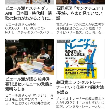
ピエール瀧とスチャダラ
石野卓球『サンクチュアリ
ANI 日本画・時代劇・演
-聖域-』をまだ見ていない
歌の魅力がわかるようにな
話
ってきた話
ピエール瀧さんがFM
電気グルーヴのお二人が2023年6
COCOLO『THE MUSIC OF
月14日放送のニッポン放送『ラ
NOTE「スチャダラパースペクテ
ジオビバリー昼ズ』に出演。石野
ィブ 〜ANIから貴方へ〜」』に出
卓球さんが瀧さんが出演している
演。スチャダラパーANIさん、岡
Netflixドラマ『サンクチュアリ -
たまむすび
たまむすび
宗秀吾さんと最近、日本画や時代
聖域-』をまだ見ていないと話し
劇、演歌の魅力がわかるようにな
ていました。
ってきたという話をしていまし
た。
ピエール瀧が語る 松井秀
義田貴士 メンタルトレー
喜引退セレモニーの意義と
ナーという仕事と指導方法
素晴らしさ
を語る
ピエール瀧さんがTBSラジオ 赤
メンタルトレーナーの義田貴士さ
江珠緒たまむすびのコーナー、ニ
んがTBSラジオ『たまむすび』に
ュースたまひろいで松井秀喜の引
出演。メンタルトレーナーという
退セレモニーについて熱く語って
仕事や、メンタルの指導方法など