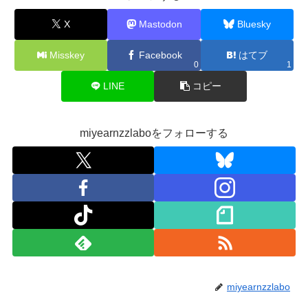
X
Mastodon
Bluesky
Misskey
Facebook
はてブ
0
1
LINE
コピー
miyearnzzlaboをフォローする
miyearnzzlabo