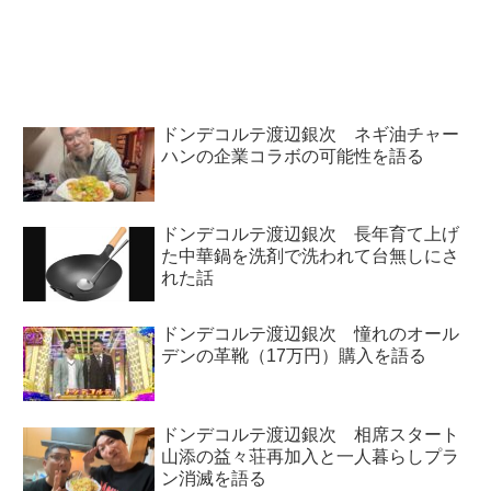
いました。こんな感じです。（赤
について話していました。（赤江
江珠緒）では瀧さん、今日のニュ
珠緒）へー！えっ、義田さんのお
ースたまひろい、お願いします。
父様が高校野球の監督をされてい
（ピエール瀧）はい。本日はこ...
た？（義田貴士）はい。昔です...
ドンデコルテ渡辺銀次 ネギ油チャー
ハンの企業コラボの可能性を語る
ドンデコルテ渡辺銀次 長年育て上げ
た中華鍋を洗剤で洗われて台無しにさ
れた話
ドンデコルテ渡辺銀次 憧れのオール
デンの革靴（17万円）購入を語る
ドンデコルテ渡辺銀次 相席スタート
山添の益々荘再加入と一人暮らしプラ
ン消滅を語る