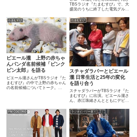
となったお二人がラジオの放送禁
TBSラジオ『たまむすび』で、大
止用語対策について話していまし
盛況のうちに終了した電気グルー
た。
ヴ25周年ライブ『塗糞祭』につ
いて語り合っていました。 （赤
たまむすび
たまむすび
江珠緒）瀧さんね、先週はZepp
東京で塗糞祭。（ピエール瀧）塗
糞祭。はい。（赤江珠緒）お...
ピエール瀧 上野の赤ちゃ
んパンダ名前候補「ピンク
ピン太郎」を語る
スチャダラパーとピエール
瀧 日常生活と25年の変化
ピエール瀧さんがTBSラジオ『た
まむすび』の中で上野の赤ちゃん
を語り合う
の名前候補についてトーク。
スチャダラパーがTBSラジオ『た
NHKニュースで小さな女の子が
まむすび』に出演。ピエール瀧さ
インタビューに答えていた「ピン
ん、赤江珠緒さんとともにデビュ
クピン太郎」を絶賛していまし
ーから25年のキャリアの中で起
た。（ピエール瀧）あ、そうだ。
きた変化や、日常生活、石野卓球
パンダッガイを見ていま、思い出
FM COCORO
ラジオビバリー昼ズ
さんのことなどを話していまし
しま...
た。（赤江珠緒）本日のおもしろ
い大人、ゲストはラップグルー
プ...