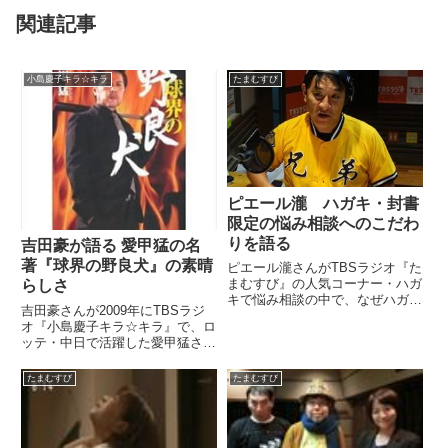
関連記事
小島慶子キラ☆キラ
たまむすび
ピエール瀧 ハガキ・封書
限定の悩み相談へのこだわ
りを語る
吉田豪が語る 愛甲猛の名
著『球界の野良犬』の素晴
ピエール瀧さんがTBSラジオ『た
まむすび』の人気コーナー・ハガ
らしさ
キで悩み相談の中で、なぜハガ
吉田豪さんが2009年にTBSラジ
キ・封書に限定して悩み相談を受
オ『小島慶子キラ☆キラ』で、ロ
け付けるのか、そのこだわりにつ
ッテ・中日で活躍した愛甲猛さん
いて話していました。（ピエール
の著書を紹介した際の様子です。
瀧）そして、こういうのも来てい
愛甲さん、張本勲さん、金田正一
ます。愛知県・36才男性の方。...
たまむすび
たまむすび
さん、王貞治さんの素敵なエピソ
ードが満載！（小島慶子）さてさ
て、瀧さんがこの本について...