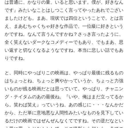
は普通に、かなりの量、いると思います。僕が、好きなん
です』みたいなことはしつこく言ってやったあれでござい
ましたけども。まあ、現状では四位ということで。とは言
え、まあむちゃくちゃ好きな作品で。一位級に好きという
かですね。なんて言うんですかね？さっき言ったように、
全く笑えないダークなコメディーでもあり、でもまあ、思
い返すと切なくなるようなですね、本当に悲しい話でもあ
りですね。
と、同時にやっぱりこの映画は、やっぱり最後に残るもの
はちょっとね、ちょっと爽やかっていうか、ちょっと力強
いものが残る映画だとは思っていて。やっぱり、チャニン
グ・テイタムのあの最後ね。『いや、俺はまだ立ってるか
ら。笑わば笑え』っていうね、あの感じに・・・なんかだ
から、ただ単に意地悪な人間性みたいなものを見下してい
るだけの映画ではぜんぜんなくてですね。その逆だなとい