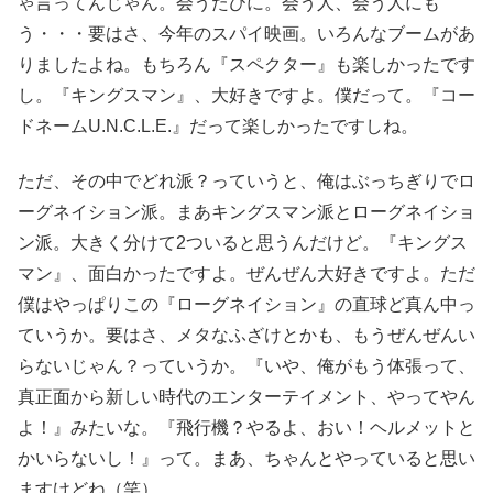
ゃ言ってんじゃん。会うたびに。会う人、会う人にも
う・・・要はさ、今年のスパイ映画。いろんなブームがあ
りましたよね。もちろん『スペクター』も楽しかったです
し。『キングスマン』、大好きですよ。僕だって。『コー
ドネームU.N.C.L.E.』だって楽しかったですしね。
ただ、その中でどれ派？っていうと、俺はぶっちぎりでロ
ーグネイション派。まあキングスマン派とローグネイショ
ン派。大きく分けて2ついると思うんだけど。『キングス
マン』、面白かったですよ。ぜんぜん大好きですよ。ただ
僕はやっぱりこの『ローグネイション』の直球ど真ん中っ
ていうか。要はさ、メタなふざけとかも、もうぜんぜんい
らないじゃん？っていうか。『いや、俺がもう体張って、
真正面から新しい時代のエンターテイメント、やってやん
よ！』みたいな。『飛行機？やるよ、おい！ヘルメットと
かいらないし！』って。まあ、ちゃんとやっていると思い
ますけどね（笑）。