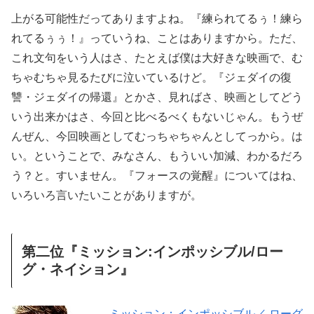
上がる可能性だってありますよね。『練られてるぅ！練ら
れてるぅぅ！』っていうね、ことはありますから。ただ、
これ文句をいう人はさ、たとえば僕は大好きな映画で、む
ちゃむちゃ見るたびに泣いているけど。『ジェダイの復
讐・ジェダイの帰還』とかさ、見ればさ、映画としてどう
いう出来かはさ、今回と比べるべくもないじゃん。もうぜ
んぜん、今回映画としてむっちゃちゃんとしてっから。は
い。ということで、みなさん、もういい加減、わかるだろ
う？と。すいません。『フォースの覚醒』についてはね、
いろいろ言いたいことがありますが。
第二位『ミッション:インポッシブル/ロー
グ・ネイション』
ミッション：インポッシブル／ ローグ