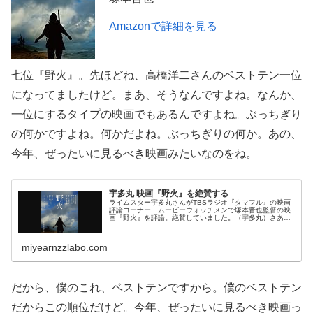
Amazonで詳細を見る
七位『野火』。先ほどね、高橋洋二さんのベストテン一位
になってましたけど。まあ、そうなんですよね。なんか、
一位にするタイプの映画でもあるんですよね。ぶっちぎり
の何かですよね。何かだよね。ぶっちぎりの何か。あの、
今年、ぜったいに見るべき映画みたいなのをね。
宇多丸 映画『野火』を絶賛する
ライムスター宇多丸さんがTBSラジオ『タマフル』の映画
評論コーナー ムービーウォッチメンで塚本晋也監督の映
画『野火』を評論。絶賛していました。（宇多丸）さあ、
ということでムービーウォッチメンに戻りましょう。今夜
扱う映画は、先週ムービーガチャ...
miyearnzzlabo.com
だから、僕のこれ、ベストテンですから。僕のベストテン
だからこの順位だけど。今年、ぜったいに見るべき映画っ