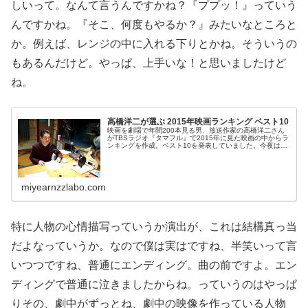
しいって。なんて言うんですかね？『ププッ！』っていう
んですかね。『そこ、何度もやるか？』みたいなところと
か。例えば、レンジの中に入れる下りとかね。そういうの
もあるんだけど。やっぱ、上手いな！と思いましたけど
ね。
高橋洋二が選ぶ 2015年映画ランキング ベスト10
映画を劇場で年間200本見る男、放送作家の高橋洋二さん
がTBSラジオ『タマフル』で2015年に見た映画の中からラ
ンキングを作成。ベスト10を発表していました。今夜は
「ライムスター宇多丸のシネマランキング2015」！現在
「年間200本を劇場....
miyearnzzlabo.com
特に人物の心情描写っていうか演出が、これは結構真っ当
だよなっていうか。なので僕は実はですね、半笑いって言
いつつですね、普通にエンディング。曲の前ですよ。エン
ディングで普通に泣きましたからね。っていうのはやっぱ
りその、劇中がずっとね、劇中の映像を作っている人物