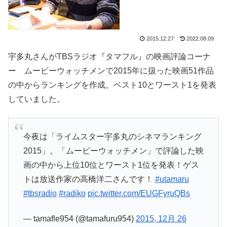
2015.12.27
2022.08.09
宇多丸さんが
TBSラジオ『タマフル』
の映画評論コーナ
ー ムービーウォッチメンで2015年に扱った映画51作品
の中からランキングを作成。ベスト10とワースト1を発表
していました。
今夜は「ライムスター宇多丸のシネマランキング
2015」。「ムービーウォッチメン」で評論した映
画の中から上位10位とワースト1位を発表！ゲス
トは放送作家の高橋洋二さんです！
#utamaru
#tbsradio
#radiko
pic.twitter.com/EUGFyruQBs
— tamafle954 (@tamafuru954)
2015, 12月 26