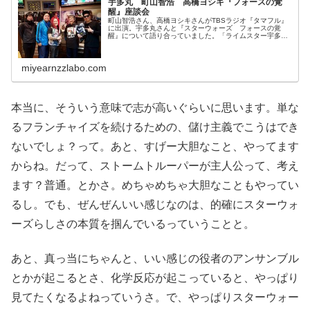
宇多丸 町山智浩 高橋ヨシキ『フォースの覚
醒』座談会
町山智浩さん、高橋ヨシキさんがTBSラジオ『タマフル』
に出演。宇多丸さんと『スターウォーズ フォースの覚
醒』について語り合っていました。「ライムスター宇多丸
のウィークエンド・シャッフル」。12/19放送分のポッド
キャストをアップしました。聞...
miyearnzzlabo.com
本当に、そういう意味で志が高いぐらいに思います。単な
るフランチャイズを続けるための、儲け主義でこうはでき
ないでしょ？って。あと、すげー大胆なこと、やってます
からね。だって、ストームトルーパーが主人公って、考え
ます？普通。とかさ。めちゃめちゃ大胆なこともやってい
るし。でも、ぜんぜんいい感じなのは、的確にスターウォ
ーズらしさの本質を掴んでいるっていうことと。
あと、真っ当にちゃんと、いい感じの役者のアンサンブル
とかが起こるとさ、化学反応が起こっていると、やっぱり
見てたくなるよねっていうさ。で、やっぱりスターウォー