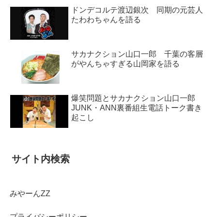
ドンデコルテ渡辺銀次 同期の元芸人
たわわちゃんを語る
サカナクション山口一郎 千葉の客層
がやんちゃすぎる山岡家を語る
爆笑問題とサカナクション山口一郎
JUNK・ANN裏番組生電話トーク書き
起こし
サイト内検索
みやーんZZ
プライバシーポリシー