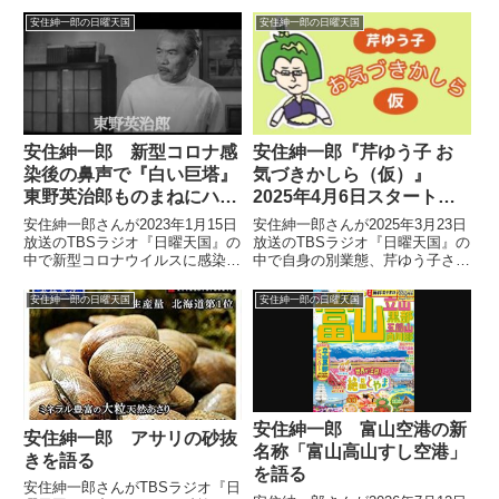
安住紳一郎の日曜天国
安住紳一郎の日曜天国
安住紳一郎 新型コロナ感
安住紳一郎『芹ゆう子 お
染後の鼻声で『白い巨塔』
気づきかしら（仮）』
東野英治郎ものまねにハマ
2025年4月6日スタートを
った話
語る
安住紳一郎さんが2023年1月15日
安住紳一郎さんが2025年3月23日
放送のTBSラジオ『日曜天国』の
放送のTBSラジオ『日曜天国』の
中で新型コロナウイルスに感染
中で自身の別業態、芹ゆう子さん
し、自宅療養をしていたことにつ
のラジオ番組『芹ゆう子 お気づ
いてトーク。まだ鼻声が残ってお
きかしら（仮）』が2025年4月6
安住紳一郎の日曜天国
安住紳一郎の日曜天国
り、それを利用して『白い巨塔』
日からスタートすることを話して
の東野英治郎さんものまねにハマ
いました。
っていると話していました。
安住紳一郎 富山空港の新
安住紳一郎 アサリの砂抜
名称「富山高山すし空港」
きを語る
を語る
安住紳一郎さんがTBSラジオ『日