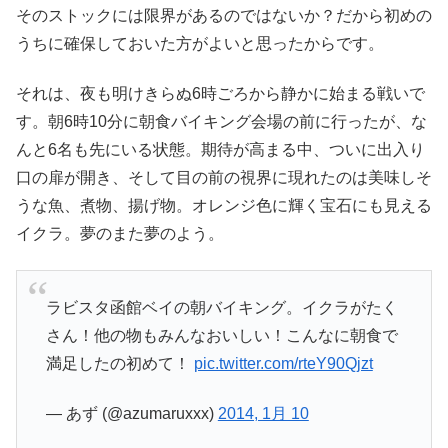
そのストックには限界があるのではないか？だから初めの
うちに確保しておいた方がよいと思ったからです。
それは、夜も明けきらぬ6時ごろから静かに始まる戦いで
す。朝6時10分に朝食バイキング会場の前に行ったが、な
んと6名も先にいる状態。期待が高まる中、ついに出入り
口の扉が開き、そして目の前の視界に現れたのは美味しそ
うな魚、煮物、揚げ物。オレンジ色に輝く宝石にも見える
イクラ。夢のまた夢のよう。
ラビスタ函館ベイの朝バイキング。イクラがたく
さん！他の物もみんなおいしい！こんなに朝食で
満足したの初めて！
pic.twitter.com/rteY90Qjzt
— あず (@azumaruxxx)
2014, 1月 10