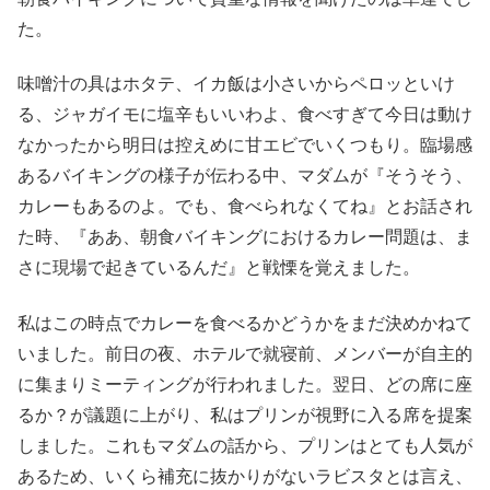
た。
味噌汁の具はホタテ、イカ飯は小さいからペロッといけ
る、ジャガイモに塩辛もいいわよ、食べすぎて今日は動け
なかったから明日は控えめに甘エビでいくつもり。臨場感
あるバイキングの様子が伝わる中、マダムが『そうそう、
カレーもあるのよ。でも、食べられなくてね』とお話され
た時、『ああ、朝食バイキングにおけるカレー問題は、ま
さに現場で起きているんだ』と戦慄を覚えました。
私はこの時点でカレーを食べるかどうかをまだ決めかねて
いました。前日の夜、ホテルで就寝前、メンバーが自主的
に集まりミーティングが行われました。翌日、どの席に座
るか？が議題に上がり、私はプリンが視野に入る席を提案
しました。これもマダムの話から、プリンはとても人気が
あるため、いくら補充に抜かりがないラビスタとは言え、