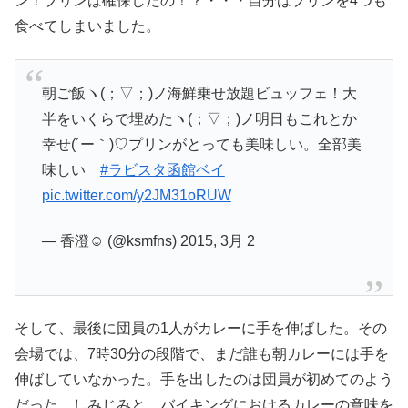
ン！プリンは確保したの！？・・・自分はプリンを4つも
食べてしまいました。
朝ご飯ヽ(；▽；)ノ海鮮乗せ放題ビュッフェ！大
半をいくらで埋めたヽ(；▽；)ノ明日もこれとか
幸せ(´ー｀)♡プリンがとっても美味しい。全部美
味しい
#ラビスタ函館ベイ
pic.twitter.com/y2JM31oRUW
— 香澄☺ (@ksmfns) 2015, 3月 2
そして、最後に団員の1人がカレーに手を伸ばした。その
会場では、7時30分の段階で、まだ誰も朝カレーには手を
伸ばしていなかった。手を出したのは団員が初めてのよう
だった。しみじみと、バイキングにおけるカレーの意味を