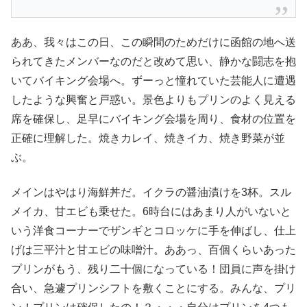
ああ、我々はこの日、この瞬間のためだけに函館の地へ送
られてきたメンバーなのだと改めて思い、静かな闘志を抱
いてバイキング会場へ。ずーっと憧れていた芸能人に遭遇
したような興奮と戸惑い。景色よりもプリンのよく見える
席を確保し、足早にバイキング会場を周り、食材の位置を
正確に理解した。焼きカレイ、焼きイカ、焼き野菜が並
ぶ。
メインはやはり海鮮丼だ。イクラの醤油漬けを3杯。スル
メイカ、甘エビも乗せた。6時台にはあまり人がいないと
いう洋食コーナーでザンギとコロッケに手を伸ばし、仕上
げは三平汁と甘エビの味噌汁。ああっ、百個くらいあった
プリンがもう、残り二十個になっている！団員に声を掛け
合い、急遽プリンシフトを敷くことにする。みんな、プリ