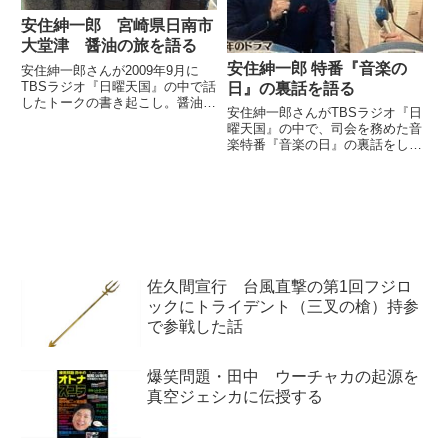
安住紳一郎 宮崎県日南市
大堂津 醤油の旅を語る
安住紳一郎 特番『音楽の
安住紳一郎さんが2009年9月に
TBSラジオ『日曜天国』の中で話
日』の裏話を語る
したトークの書き起こし。醤油マ
安住紳一郎さんがTBSラジオ『日
ニアの安住さんがお休みを使って
曜天国』の中で、司会を務めた音
宮崎県日南市大堂津まで醤油の買
楽特番『音楽の日』の裏話をして
い付けに行った際の模様を話して
いました。音楽の日、第1部はじ
いました。（安住紳一郎）さて、
まったよ♪ 音楽の力、感じましょ
一方休んだ方の私なんですが...
う♪ 中居くん、安住さん頑張っ
て！ベージュのスーツが似合うの
は、中居くんと たっくんだ...
佐久間宣行 台風直撃の第1回フジロ
ックにトライデント（三叉の槍）持参
で参戦した話
爆笑問題・田中 ウーチャカの起源を
真空ジェシカに伝授する