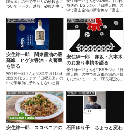
安住紳一郎さんが2026年7月12日
曜天国』の中でアサリの砂抜きに
放送のTBSラジオ『日曜天国』の
ついてトーク。以前、砂抜き中の
中で富山空港の新名称が「富山高
アサリに情がわいてしまって食べ
山すし空港」に決定したことにつ
れなかった話をしていました。
いて話していました。
安住紳一郎の日曜天国
安住紳一郎の日曜天国
安住紳一郎 関東醤油の最
安住紳一郎 赤坂・六本木
高峰 ヒゲタ醤油・玄蕃蔵
のお祭り事情を語る
を語る
安住紳一郎さんがTBSラジオ『日
安住紳一郎さんが2021年9月12日
曜天国』の中で東京都心部のお祭
放送のTBSラジオ『日曜天国』の
りについてトーク。TBS周辺の赤
中で半年前に予約をしないと買え
坂や六本木の町内会のお祭りにつ
ない関東醤油の最高峰のひとつ、
いて話していました。（安住紳一
ヒゲタ醤油の玄蕃蔵について話し
郎）それから今日は赤坂は山王神
安住紳一郎の日曜天国
安住紳一郎の日曜天国
ていました。
社、2年に1度の本祭ということ
で。各町内会のお神輿なんか...
安住紳一郎 スロベニアの
石田ゆり子 ちょっと変わ