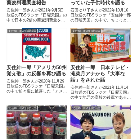
蕎麦料理調査報告
っていた子供時代を語る
安住紳一郎さんが2021年9月5日
石田ゆり子さんが2022年10月16
放送のTBSラジオ『日曜天国』の
日放送のTBSラジオ『安住紳一郎
中で日本の2倍の蕎麦消費量をほ
の日曜天国』の中で、ちょっと変
こるスロベニアの蕎麦料理につい
わった子だったという自分の子供
てトーク。スロベニアをはじめ、
時代を話していました。
安住紳一郎の日曜天国
安住紳一郎の日曜天国
海外在住のリスナーから届いた蕎
麦料理の情報を紹介していまし
た。
安住紳一郎「アメリカ50州
安住紳一郎 日本テレビ・
覚え歌」の反響を再び語る
滝菜月アナから「大事な
話」をされた話
安住紳一郎さんが2020年11月29
日放送のTBSラジオ『日曜天国』
安住紳一郎さんが2021年11月14
の中で前々週に披露した「アメリ
日放送のTBSラジオ『日曜天国』
カ50州覚え歌」の反響について
の中で地元の高校の後輩である日
トーク。リスナーから投稿された
本テレビ、滝菜月アナウンサーに
音源などを紹介していました。
ついてトーク。かつて一緒に食事
安住紳一郎の日曜天国
安住紳一郎の日曜天国
（安住紳一郎）3週続けてのお話
をした際に「聞いてほしいことが
になりますけれども。「ア...
ある」と改めて切り出された話を
紹介していました。