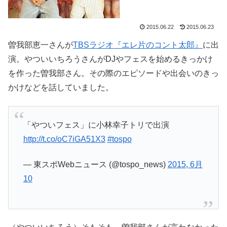
2015.06.22
2015.06.23
曽我部恵一さんが
TBSラジオ『エレ片のコント太郎』
に出
演。やついいちろうさんがDJやフェスを始めるきっかけ
を作った曽我部さん。その際のエピソードや出会いのきっ
かけなどを話していました。
「やついフェス」に小林幸子トリで出演
http://t.co/oC7iGA51X3
#tospo
— 東スポWebニュース (@tospo_news)
2015, 6月
10