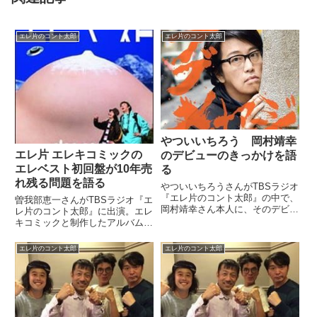
エレ片のコント太郎
エレ片のコント太郎
やついいちろう 岡村靖幸
エレ片 エレキコミックの
のデビューのきっかけを語
エレベスト初回盤が10年売
る
れ残る問題を語る
やついいちろうさんがTBSラジオ
『エレ片のコント太郎』の中で、
曽我部恵一さんがTBSラジオ『エ
岡村靖幸さん本人に、そのデビュ
レ片のコント太郎』に出演。エレ
ーのきっかけ「渡辺美里さんのレ
キコミックと制作したアルバム
コーディング中に踊りまくってい
『エレキコミックのエレベスト』
たらスカウトされた」という話を
が発売から10年たってもなお、
エレ片のコント太郎
エレ片のコント太郎
直接確認した話をしていました。
初回盤が残っている問題について
（やついいちろう）（岡村さん...
話していました。（やついいちろ
う）ほぼほぼだから、このラジ
オ...