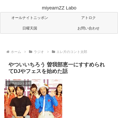
miyearnZZ Labo
オールナイトニッポン
アトロク
日曜天国
お問い合わせ
ホーム
ラジオ
エレ片のコント太郎
やついいちろう 曽我部恵一にすすめられ
てDJやフェスを始めた話
エレ片のコント太郎