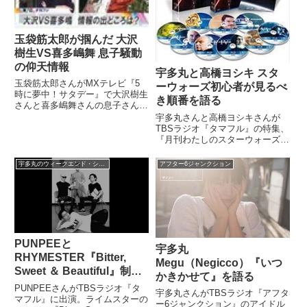
玉袋筋太郎が掴んだ 大沢
樹生VS喜多嶋舞 息子騒動
の仰天情報
宇多丸と高橋ヨシキ スタ
玉袋筋太郎さんがMXテレビ『5
ーウォーズ初心者が見るべ
時に夢中！サタデー』で大沢樹生
き順番を語る
さんと喜多嶋舞さんの息子さんの
血縁関係をめぐる騒動の仰天情報
宇多丸さんと高橋ヨシキさんが
を話していました。（町亞聖）続
TBSラジオ『タマフル』の特集、
いて第七位です。夕刊フジ。『大
『月刊わたしのスターウォーズ』
沢VS喜多嶋 情報の出どころ
で、リスナーからのスターウォー
は？』（内藤聡子）父親と長男は
ズの素朴な疑問に回答。スターウ
宇多丸のウィークエンド・シャッフル
アフター6ジャンクション
血...
ォーズ初心者におすすめの、エピ
ソードを見る順番について話して
いました。（ダースレイダー）
（...
PUNPEEと
宇多丸
RHYMESTER『Bitter,
Megu（Negicco）『いつ
Sweet ＆ Beautiful』制作
かきかせて』を語る
を語る
PUNPEEさんがTBSラジオ『タ
宇多丸さんがTBSラジオ『アフタ
マフル』に出演。ライムスターの
ー6ジャンクション』のアイドル