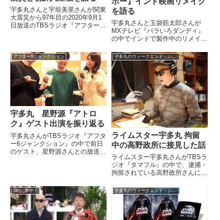
ボー』インド映画リメイク
宇多丸さんと宇垣美里さんが関東
を語る
大震災から97年目の2020年9月1
宇多丸さんと玉袋筋太郎さんが
日放送のTBSラジオ『アフター6
MXテレビ『バラいろダンディ』
ジャンクション』の中で関東大震
の中でインドで製作中のリメイク
災とその際に発生した朝鮮人虐殺
版『ランボー』について話してい
についてトーク。『九月、東京の
ました。（阿部哲子）さあ、
路上で 1923年関東大震災ジェ
アフター6ジャンクション
宇多丸のウィークエンド・シャッフル
『007』に続いてはこちらの名作
ノサイドの残響』『T...
映画の話題です。シルベスター・
スタローンさん主演の映画『ラン
ボー...
宇多丸 星野源『アトロ
ク』ゲスト出演を振り返る
ライムスター宇多丸 拘留
宇多丸さんがTBSラジオ『アフタ
ー6ジャンクション』の中で前日
中の高野政所に接見した話
のゲスト、星野源さんとの放送を
ライムスター宇多丸さんがTBSラ
振り返り。放送後に細田守監督が
ジオ『タマフル』の中で、逮捕・
現れた話などをしていました。
拘留されている高野政所さんに接
TBSラジオ「アフター6ジャンク
見した話をしていました。（宇多
ション」に星野源がゲスト出演
丸）まあ皮肉な側面と言えばです
し、宇多丸さんと『POP VI...
5時に夢中！
宇多丸のウィークエンド・シャッフル
ね、あの、皮肉というかわかりま
せんけど。先週ね、言いましたけ
ど、高野政所くんが大麻を持っ...