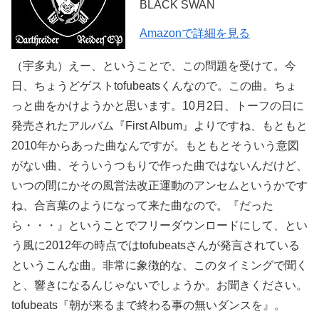
BLACK SWAN
Amazonで詳細を見る
（宇多丸）えー、ということで、この問題を受けて。今
日、ちょうどゲストtofubeatsくんなので。この曲。ちょ
っと曲をかけようかと思います。10月2日、トーフの日に
発売されたアルバム『First Album』よりですね、もともと
2010年からあった曲なんですが。もともとそういう意図
がない曲、そういうつもりで作った曲ではないんだけど、
いつの間にかその風営法改正運動のアンセムというかです
ね、合言葉のようになって来た曲なので。『だった
ら・・・』ということでフリーダウンロードにして、とい
う風に2012年の時点ではtofubeatsさんが発言されている
というこんな曲。非常に象徴的な、このタイミングで聞く
と、響きになるんじゃないでしょうか。お聞きください。
tofubeats『朝が来るまで終わる事の無いダンスを』。