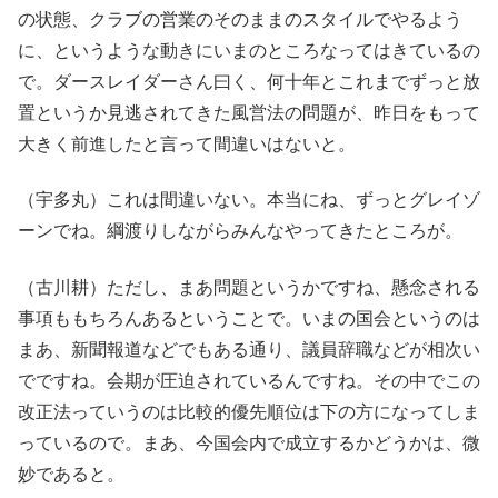
の状態、クラブの営業のそのままのスタイルでやるよう
に、というような動きにいまのところなってはきているの
で。ダースレイダーさん曰く、何十年とこれまでずっと放
置というか見逃されてきた風営法の問題が、昨日をもって
大きく前進したと言って間違いはないと。
（宇多丸）これは間違いない。本当にね、ずっとグレイゾ
ーンでね。綱渡りしながらみんなやってきたところが。
（古川耕）ただし、まあ問題というかですね、懸念される
事項ももちろんあるということで。いまの国会というのは
まあ、新聞報道などでもある通り、議員辞職などが相次い
でですね。会期が圧迫されているんですね。その中でこの
改正法っていうのは比較的優先順位は下の方になってしま
っているので。まあ、今国会内で成立するかどうかは、微
妙であると。