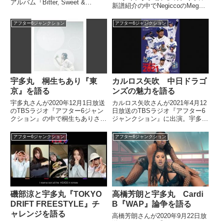
アルバム『Bitter, Sweet &
新譜紹介の中でNegiccoのMegu
Beautiful』の制作について、ライ
さんのソロ曲『いつかきかせて』
ムスターの3人と語り合っていま
を紹介していました。
アフター6ジャンクション
アフター6ジャンクション
した。リスペクト Ver.P お疲れさ
までした。P pic.tw...
宇多丸 桐生ちあり『東
カルロス矢吹 中日ドラゴ
京』を語る
ンズの魅力を語る
宇多丸さんが2020年12月1日放送
カルロス矢吹さんが2021年4月12
のTBSラジオ『アフター6ジャン
日放送のTBSラジオ『アフター6
クション』の中で桐生ちありさん
ジャンクション』に出演。宇多丸
の『東京』を紹介していました。
さん、熊崎風斗さんと中日ドラゴ
（宇多丸）続いては、これはご自
ンズの魅力や名古屋カルチャーに
アフター6ジャンクション
アフター6ジャンクション
身から自薦というか。割といろん
ついて話していました。
な方からおすすめでCDをいただ
いたりするんですけども...
磯部涼と宇多丸『TOKYO
高橋芳朗と宇多丸 Cardi
DRIFT FREESTYLE』チ
B『WAP』論争を語る
ャレンジを語る
高橋芳朗さんが2020年9月22日放