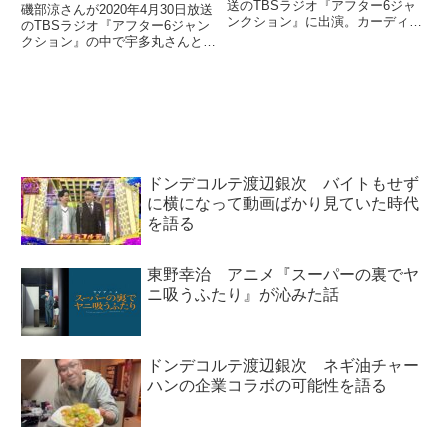
送のTBSラジオ『アフター6ジャ
磯部涼さんが2020年4月30日放送
ンクション』に出演。カーディ・
のTBSラジオ『アフター6ジャン
Bとミーガン・ジー・スタリオン
クション』の中で宇多丸さんと
のコラボ曲『WAP』が全米に巻
88risingのリッチ・ブライアンが
き起こした論争について宇多丸さ
発端となり広がった『TOKYO
んと話していました。（宇多丸）
DRIFT FREESTYLE』チャレン
ということで、先ほども...
ジについて話していました。（宇
多丸...
ドンデコルテ渡辺銀次 バイトもせず
に横になって動画ばかり見ていた時代
を語る
東野幸治 アニメ『スーパーの裏でヤ
ニ吸うふたり』が沁みた話
ドンデコルテ渡辺銀次 ネギ油チャー
ハンの企業コラボの可能性を語る