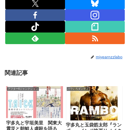
miyearnzzlabo
関連記事
アフター6ジャンクション
バラいろダンディ
宇多丸と宇垣美里 関東大
宇多丸と玉袋筋太郎『ラン
震災と朝鮮人虐殺を語る