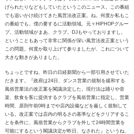
げられたりなどもしていたというこのニュース。この番組
でも追いかけ続けてきた風営法改正案。ね。何度か私もこ
の番組でも。僕の要するに活動領域。元々HIPHOPグルー
プ。活動領域がまあ、クラブ。DJもやっておりますし。
ということもあって非常に関係が深い風営法改正案という
この問題。何度か取り上げて参りましたが、これについて
大きな動きがありました。
ちょっとですね、昨日の日経新聞から一部引用させていた
だきます。『政府は24日、ダンス営業の規制を緩和する
風俗営業法の改正案を閣議決定した。現行法は踊りや音
楽、飲食を客に提供するクラブを風俗営業に指定し、営業
時間、原則午前0時までや店内設備などを厳しく規制して
いる。改正案では店内の明るさの基準などをクリアするこ
とを条件に、風俗営業からクラブを外して24時間営業を
可能にするという閣議決定が昨日、なされた』というね、