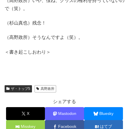
（高野政所）いや、僕ね、グッズの権利を持っていないの
で（笑）。
（杉山真也）残念！
（高野政所）そうなんですよ（笑）。
＜書き起こしおわり＞
ザ・トップ5
高野政所
シェアする
X
Mastodon
Bluesky
Misskey
Facebook
はてブ