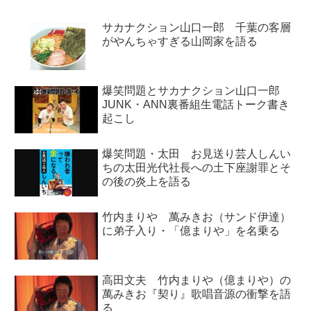
サカナクション山口一郎 千葉の客層
がやんちゃすぎる山岡家を語る
爆笑問題とサカナクション山口一郎
JUNK・ANN裏番組生電話トーク書き
起こし
爆笑問題・太田 お見送り芸人しんい
ちの太田光代社長への土下座謝罪とそ
の後の炎上を語る
竹内まりや 萬みきお（サンド伊達）
に弟子入り・「億まりや」を名乗る
高田文夫 竹内まりや（億まりや）の
萬みきお『契り』歌唱音源の衝撃を語
る