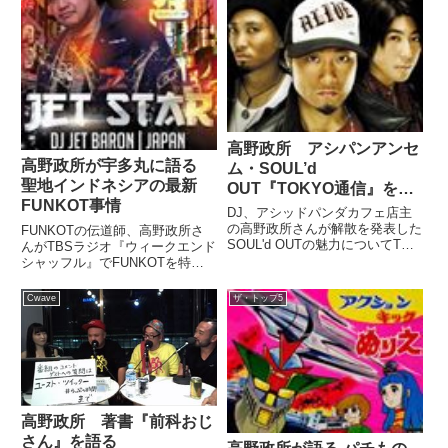
高野政所 アシパンアンセ
高野政所が宇多丸に語る
ム・SOUL’d
聖地インドネシアの最新
OUT『TOKYO通信』を語
FUNKOT事情
る
DJ、アシッドパンダカフェ店主
の高野政所さんが解散を発表した
FUNKOTの伝道師、高野政所さ
SOUL'd OUTの魅力についてTBS
んがTBSラジオ『ウィークエンド
ラジオ『ザ・トップ5』でこのよ
シャッフル』でFUNKOTを特
うに語っていました。（杉山真
集。現地インドネシアでDJデビ
也）今日の2曲目、行きたいと思
ューした体験と、そこから感じた
Cwave
ザ・トップ5
いますが。本日、解散することを
ことを語っていました。Move
発表しましたSOUL'...
your body with Japanesse Be...
高野政所 著書『前科おじ
さん』を語る