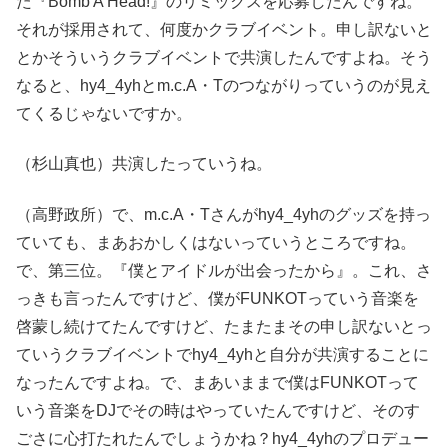
た『Bomb A Head!』のリミックスを応募したんですね。
それが採用されて、何度かクラブイベント。申し訳ないと
とかそういうクラブイベントで共演したんですよね。そう
なると、hy4_4yhとm.c.A・Tのつながりっていうのが見え
てくるじゃないですか。
（杉山真也）共演したっていうね。
（高野政所）で、m.c.A・Tさんがhy4_4yhのグッズを持っ
ていても、まあおかしくはないっていうところですね。
で、第三位。『僕とアイドルが出会ったから』。これ、さ
っきも言ったんですけど、僕がFUNKOTっていう音楽を
啓蒙し続けてたんですけど、たまたまその申し訳ないとっ
ていうクラブイベントでhy4_4yhと自分が共演することに
なったんですよね。で、まあいままで僕はFUNKOTって
いう音楽をDJでその時はやっていたんですけど、そのす
ごさに心打たれたんでしょうかね？hy4_4yhのプロデュー