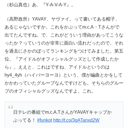
（杉山真也）あ、『Y-A-V-A-Y』。
（高野政所）YAVAY、ヤヴァイ。って書いてある帽子、
あるじゃないですか。これをかぶってm.c.A・Tさんがで
出てたんですね。で、これがどういう理由があってこうな
ったか？っていうのが非常に面白い流れだったので。それ
を過去にさかのぼってランキングをつけてみました。第五
位。『アイドルがオフィシャルグッズとして作成したか
ら』。ええと、これはですね、アイドルというのは
hy4_4yh（ハイパーヨーヨ）という、僕が編曲とかをして
かかわっていたグループなんですけども。そちらのグルー
プのオフィシャルグッズなんですよ。これ。
日テレの番組でm.c.A.TさんがYAVAYキャップか
ぶってる！
#funkot
http://t.co/3gATanxd2W