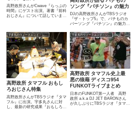
高野政所が語る パチもの
高野政所さんがCwave『らっぷの
ソング『パチソン』の魅力
時間』にゲスト出演。著書『前科
DJの高野政所さんがTBSラジオ
おじさん』について話していまし
『ザ・トップ5』で、パチものカ
た。（COPPU）今日はでも、告
バーソング『パチソン』の魅力に
知があるんですよね？（太尊）そ
ついて語っていました。（高野政
うですね。告知タイムということ
所）それで第二位。（杉山真也）
で。（高野政所）まあ、聞いてい
宇多丸のウィークエンド・シャッフル
宇多丸のウィークエンド・シャッフル
カバーソング。パチものソング？
ただいた方、いままでちょ...
（高野政所）カバーソング、僕基
本的に好きなんですけど。いわ...
高野政所 タマフル史上最
悪の狼藉 ディスコ954
高野政所 タマフル おもし
FUNKOTライブまとめ
ろおじさん特集
日本のFUNKOT第一人者 高野
高野政所さんがTBSラジオ『タマ
政所 a.k.a DJ JET BARONさん
フル』に出演。宇多丸さんに対
が久しぶりにTBSラジオ『タマフ
し、最新の研究成果『おもしろお
ル』のディスコ954に出演！
じさん』について、たっぷりと話
FUNKOTライブ＋インドネシア
していました。只今「サタラ
流濃厚ご接待をぶっかまし、宇多
ボ」。今回は「祝！メジャーデビ
丸さんから『番組史上最大の狼
ューアルバム『ENAK
藉』との評価...
DEALER』発売記念 ライフスタ
イルと...