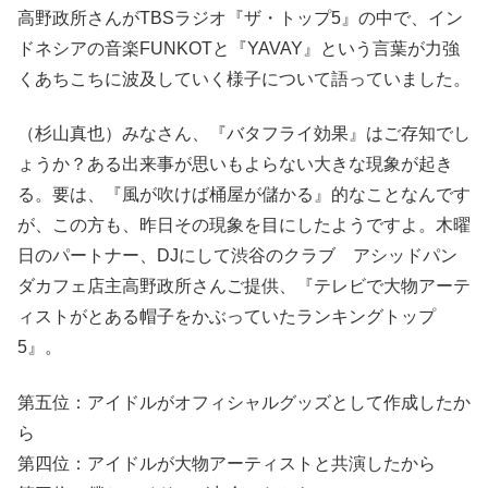
高野政所さんが
TBSラジオ『ザ・トップ5』
の中で、イン
ドネシアの音楽FUNKOTと『YAVAY』という言葉が力強
くあちこちに波及していく様子について語っていました。
（杉山真也）みなさん、『バタフライ効果』はご存知でし
ょうか？ある出来事が思いもよらない大きな現象が起き
る。要は、『風が吹けば桶屋が儲かる』的なことなんです
が、この方も、昨日その現象を目にしたようですよ。木曜
日のパートナー、DJにして渋谷のクラブ アシッドパン
ダカフェ店主高野政所さんご提供、『テレビで大物アーテ
ィストがとある帽子をかぶっていたランキングトップ
5』。
第五位：アイドルがオフィシャルグッズとして作成したか
ら
第四位：アイドルが大物アーティストと共演したから