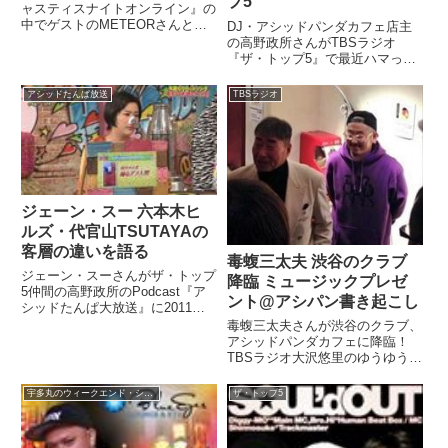
プ5
ャスティスナイトオンライン』の
中でゲストのMETEORさんと自
DJ・アシッドパンダカフェ店主
身が最近編み出したストリート美
の高野政所さんがTBSラジオ
食テクニック（#SBT）について
『ザ・トップ5』で最近ハマって
トーク。セブンイレブンのたっぷ
いる日本語ラップ即興バトルの魅
りコーンスティック×BIGポーク
力について語っていました。（杉
アシッドたんぱ放送
TBSラジオ
フランクの手軽で美味しい...
山真也）木曜日のパートナー、
DJにして渋谷のクラブ アシッ
ドパンダカフェ店主 高野政所さ
んご...
ジェーン・スー 六本木ヒ
ルズ・代官山TSUTAYAの
客層の違いを語る
毒蝮三太夫 渋谷のクラブ
ジェーン・スーさんがザ・トップ
降臨 ミュージックプレゼ
5仲間の高野政所のPodcast『ア
ント@アシパン書き起こし
シッドたんぱ大放送』に2011年
に出演した際のトークです。スー
毒蝮三太夫さんが渋谷のクラブ、
さんが大好きな六本木ヒルズ
アシッドパンダカフェに降臨！
TSUTAYAの人間ウォッチングに
TBSラジオ大沢悠里のゆうゆうワ
ついて、こんな風に話していまし
イド、ミュージックプレゼントの
た。（ジェーン・スー）...
生放送を実施した際の模様の書き
宇多丸のウィークエンド・シャッフル
ザ・トップ5
起こしです。マムちゃんの眼、熱
かった！
pic.twitter.com/cQVFYEx2l...