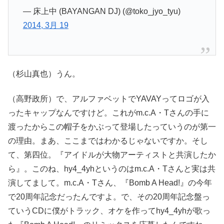
— 床上中 (BAYANGAN DJ) (@toko_jyo_tyu)
2014, 3月 19
（杉山真也）うん。
（高野政所）で、アルファベットでYAVAYってロゴが入
ったキャップなんですけど。これがm.c.A・Tさんの手に
渡ったからこの帽子をかぶって登場したっていうのが第一
の理由。まあ、ここまではわかるじゃないですか。そし
て、第四位。『アイドルが大物アーティストと共演したか
ら』。このね、hy4_4yhというのはm.c.A・Tさんと実は共
演してまして。m.c.A・Tさん、『Bomb A Head!』の今年
で20周年記念だったんですよ。で、その20周年記念盤っ
ていうCDに僕がトラック、オケを作ってhy4_4yhが歌っ