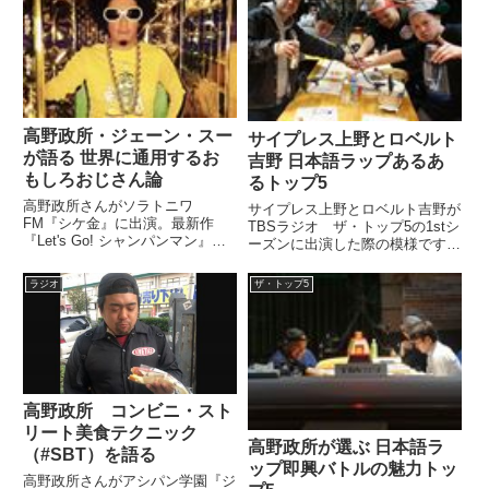
高野政所・ジェーン・スー
サイプレス上野とロベルト
が語る 世界に通用するお
吉野 日本語ラップあるあ
もしろおじさん論
るトップ5
高野政所さんがソラトニワ
サイプレス上野とロベルト吉野が
FM『シケ金』に出演。最新作
TBSラジオ ザ・トップ5の1stシ
『Let's Go! シャンパンマン』で
ーズンに出演した際の模様です。
共演しているレゲエDJ CHOP
『日本語ラップあるあるトップ
STICKさんの超絶なおもしろおじ
5』と題して、日本語ラップの現
ラジオ
ザ・トップ5
さんぶりと、おもしろおじさんの
場でのありがちなことを語ってい
魅力について語っていました。
ました。（蓮見孝之）時計の針は
（ジェーン・スー）そし...
午後8時をまわりました。T...
高野政所 コンビニ・スト
リート美食テクニック
高野政所が選ぶ 日本語ラ
（#SBT）を語る
ップ即興バトルの魅力トッ
高野政所さんがアシパン学園『ジ