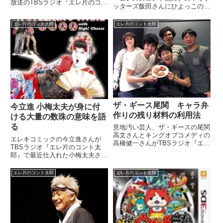
放送のTBSラジオ『エレ片のコン
ッターズ飯田さんにひよっこのキ
ト太郎』でパフォーマー引退を発
ャストたちの相性を占ってもらっ
表した小林賢太郎さんについてト
た結果について話していました。
エレ片のコント太郎
エレ片のコント太郎
ーク。赤坂お笑いDOJOの思い出
左の鼻、つまっちゃったよ。2人
を話していました。#お笑いフラ
の言う通りの治療をした結果、治
イヤーコレクション v...
らず。可哀想。変なの。 や...
ザ・ギース尾関 キャラ弁
今立進 小梅太夫が身に付
作りの残り材料の利用法
ける大量の数珠の意味を語
る
意地汚い芸人、ザ・ギースの尾関
高文さんとキングオブコメディの
エレキコミックの今立進さんが
高橋健一さんがTBSラジオ『エレ
TBSラジオ『エレ片のコント太
片のコント太郎』に出演。尾関さ
郎』で最近仕入れた小梅太夫さん
んが娘さんに作るキャラの残った
の情報を披露。小梅太夫さんが身
材料の利用法について、高橋さん
に付けている大量の数珠に込めら
エレ片のコント太郎
エレ片のコント太郎
が話していました。（高橋健一）
れた意味について話していまし
あの、尾関さんよくね、お弁当...
た。（今立進）小梅太夫情報、
俺、1個仕入れたよ。最近。あ
の、数珠...