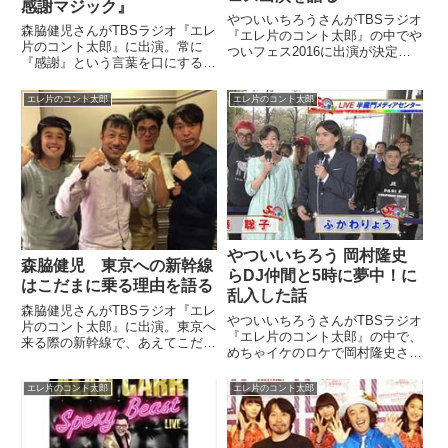
感謝マジック』
やついいちろうさんがTBSラジオ
森脇健児さんがTBSラジオ『エレ
『エレ片のコント太郎』の中でや
片のコント太郎』に出演。常に
ついフェス2016に出演が決定し
『感謝』という言葉を口にする森
たSASUKE軍団について話して
脇さんが、その最上級的表現であ
いました。いよいよ来週開催です
る『感謝マジック』について話し
ッ！！！！チケット買いましたか
エレ片のコント太郎
エレ片のコント太郎
ていました。【毎週土曜日放送】
ー？e+とO-EAST店頭で発売中で
今日はTBSラジオで深夜1時から
す！誰みるか決めま...
JUNKサタデー「エレ片のコ...
やついいちろう 岡村隆史
森脇健児 東京への新幹線
らDJ仲間と5時に夢中！に
はこだまに乗る理由を語る
乱入した話
森脇健児さんがTBSラジオ『エレ
やついいちろうさんがTBSラジオ
片のコント太郎』に出演。東京へ
『エレ片のコント太郎』の中で、
来る際の新幹線で、あえてこだま
めちゃイケのロケで岡村隆史さ
を選んで乗る理由について話して
ん、DJ KOOさんらと、MXテレ
いました。【毎週土曜日放送】今
ビ 5時に夢中！に乱入した際の話
日はTBSラジオで深夜1時から
エレ片のコント太郎
エレ片のコント太郎
をしていました。5時に夢中の生
JUNKサタデー「エレ片のコント
放送中に99岡村などが画面に映
太郎」の放送です！今日はゲ...
り込む事案発生 | pi...