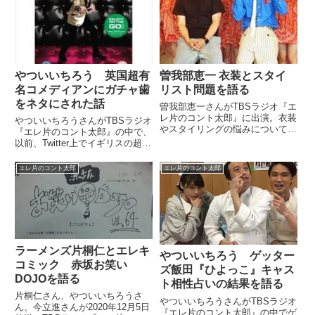
やついいちろう 英国超有
曽我部恵一 衣装とスタイ
名コメディアンにガチャ歯
リスト問題を語る
をネタにされた話
曽我部恵一さんがTBSラジオ『エ
レ片のコント太郎』に出演。衣装
やついいちろうさんがTBSラジオ
やスタイリングの悩みについて、
『エレ片のコント太郎』の中で、
やついいちろうさん、今立進さ
以前、Twitter上でイギリスの超人
ん、片桐仁さんと話していまし
気コメディアン、アラン・カー
た。（やついいちろう）でも最近
（Alan Carr）さんに歯列矯正前
エレ片のコント太郎
エレ片のコント太郎
はね、よく一緒にやらせていただ
のガチャガチャの歯をネタにされ
いたりとか。（曽我部恵一）う
た件について話していました。
ん。...
（やついいちろう...
ラーメンズ片桐仁とエレキ
やついいちろう ゲッター
コミック 赤坂お笑い
ズ飯田『ひよっこ』キャス
DOJOを語る
ト相性占いの結果を語る
片桐仁さん、やついいちろうさ
やついいちろうさんがTBSラジオ
ん、今立進さんが2020年12月5日
『エレ片のコント太郎』の中でゲ