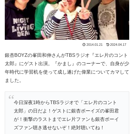
2014.01.21
2024.04.17
銀杏BOYZの峯田和伸さんがTBSラジオ『エレ片のコント
太郎』にゲスト出演。『かまし』のコーナーで、自身が少
年時代に学習机を使って成し遂げた偉業についてカマして
ました。
今日深夜1時からTBSラジオで「エレ片のコント
太郎」の日だよ！ゲストに銀杏ボーイズの峯田君
が！衝撃のラストまでエレ片ファンも銀杏ボーイ
ズファン聴き逃せないぞ！絶対聴いてね！