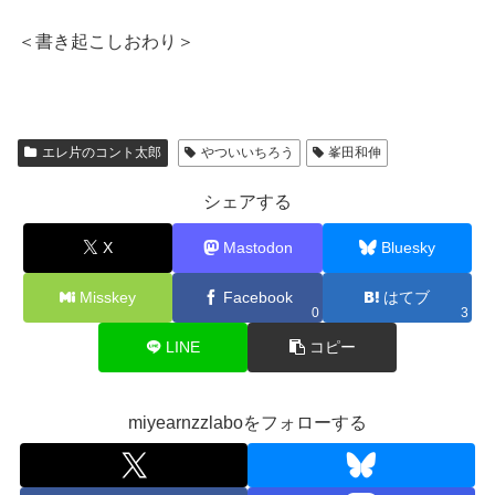
＜書き起こしおわり＞
エレ片のコント太郎
やついいちろう
峯田和伸
シェアする
X
Mastodon
Bluesky
Misskey
Facebook
はてブ
0
3
LINE
コピー
miyearnzzlaboをフォローする