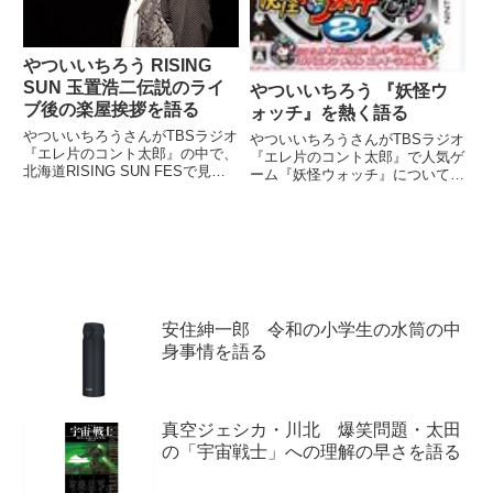
やついいちろう RISING
SUN 玉置浩二伝説のライ
やついいちろう 『妖怪ウ
ブ後の楽屋挨拶を語る
ォッチ』を熱く語る
やついいちろうさんがTBSラジオ
やついいちろうさんがTBSラジオ
『エレ片のコント太郎』の中で、
『エレ片のコント太郎』で人気ゲ
北海道RISING SUN FESで見た
ーム『妖怪ウォッチ』について熱
安全地帯の伝説のライブの模様を
く語っていました。（今立進）
紹介。ライブ後に楽屋挨拶をした
（取材に行ったE3では）基本的
際の玉置浩二さんについて話して
には戦争ものも多かったし。今
いました。※ライブの模様は久保
回、記事として、日本でもよくし
ミツロウさんのレポ...
てくれているUBiソフトの人が
い...
安住紳一郎 令和の小学生の水筒の中
身事情を語る
真空ジェシカ・川北 爆笑問題・太田
の「宇宙戦士」への理解の早さを語る