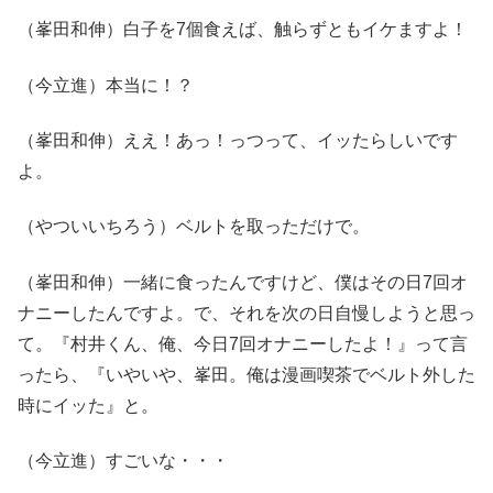
（峯田和伸）白子を7個食えば、触らずともイケますよ！
（今立進）本当に！？
（峯田和伸）ええ！あっ！っつって、イッたらしいです
よ。
（やついいちろう）ベルトを取っただけで。
（峯田和伸）一緒に食ったんですけど、僕はその日7回オ
ナニーしたんですよ。で、それを次の日自慢しようと思っ
て。『村井くん、俺、今日7回オナニーしたよ！』って言
ったら、『いやいや、峯田。俺は漫画喫茶でベルト外した
時にイッた』と。
（今立進）すごいな・・・