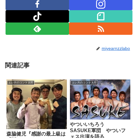
miyearnzzlabo
関連記事
エレ片のコント太郎
エレ片のコント太郎
やついいちろう
SASUKE軍団 やついフ
森脇健児『感謝の最上級は
ェス出演を語る