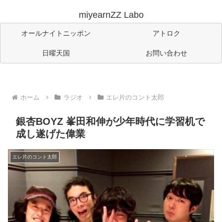
miyearnZZ Labo
オールナイトニッポン
アトロク
日曜天国
お問い合わせ
ホーム
ラジオ
エレ片のコント太郎
銀杏BOYZ 峯田和伸が少年時代に学習机で
成し遂げた偉業
エレ片のコント太郎