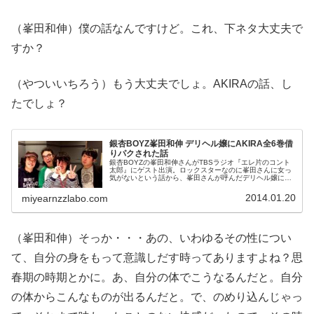
（峯田和伸）僕の話なんですけど。これ、下ネタ大丈夫で
すか？
（やついいちろう）もう大丈夫でしょ。AKIRAの話、し
たでしょ？
銀杏BOYZ峯田和伸 デリヘル嬢にAKIRA全6巻借
りパクされた話
銀杏BOYZの峯田和伸さんがTBSラジオ『エレ片のコント
太郎』にゲスト出演。ロックスターなのに峯田さんに女っ
気がないという話から、峯田さんが呼んだデリヘル嬢に
AKIRAを借りパクされたエピソードを語っていました。今
日深夜1時からTBSラジオ...
2014.01.20
miyearnzzlabo.com
（峯田和伸）そっか・・・あの、いわゆるその性につい
て、自分の身をもって意識しだす時ってありますよね？思
春期の時期とかに。あ、自分の体でこうなるんだと。自分
の体からこんなものが出るんだと。で、のめり込んじゃっ