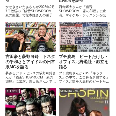
る
山智浩を語る
かせきさいだぁさんが2023年2月
西寺郷太さんが『猫舌
7日放送の『猫舌SHOWROOM
SHOWROOM 豪の部屋』に出
豪の部屋』で松本隆さんの弟子に
演。マイケル・ジャクソンを扱っ
なったきっかけについて話してい
たドキュメンタリー作品『ネバー
ました。
ランドにさよならを・原題：
SHOWROOM
YBSキックス
Leaving Neverland』と、それを
TBSラジオたまむすびで町山智浩
さんが紹介した件について...
吉田豪と荻野可鈴 下ネタ
プチ鹿島 ビートたけし・
の平和さとアイドルの日常
オフィス北野退社・独立を
系MCを語る
語る
夢みるアドレセンスの荻野可鈴さ
プチ鹿島さんがYBS『キック
んが『猫舌SHOWROOM 豪の
ス』の中で、ご自身も所属するオ
部屋』に出演。吉田豪さんとアイ
フィス北野を大黒柱のビートたけ
ドルの給料事情やチェックポイン
しさんが退社する件についてトー
トを話していました。
ク。所属タレント向けに事務所が
たまむすび
GoodJobニッポン
開いた説明会の模様などを話して
いました。（プチ鹿島）さあ、そ
ういうことでたけしさんがね、独
立...