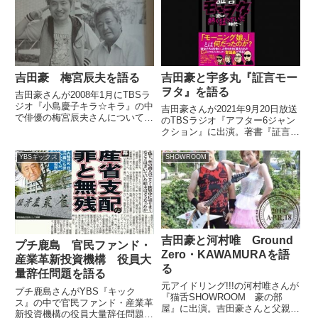
なさんもあると思うんですよ。
むさんの学生時代の姿を話してい
「闇営業」。ねえ。まあ芸人のカ
ました。
ラテカ、入江さんが仲介をして、
いわゆ...
吉田豪 梅宮辰夫を語る
吉田豪と宇多丸『証言モー
ヲタ』を語る
吉田豪さんが2008年1月にTBSラ
ジオ『小島慶子キラ☆キラ』の中
吉田豪さんが2021年9月20日放送
で俳優の梅宮辰夫さんについて話
のTBSラジオ『アフター6ジャン
していました。（小島慶子）で、
クション』に出演。著書『証言モ
今日が辰っちゃんさんです。（吉
ーヲタ～彼らが熱く狂っていた時
田豪）そうなんですよ。これも念
代』について、宇多丸さんと話し
YBSキックス
SHOWROOM
願ですよ。（小島慶子）梅宮辰夫
ていました。
さん。（吉田豪）僕、もう...
吉田豪と河村唯 Ground
プチ鹿島 官民ファンド・
Zero・KAWAMURAを語
産業革新投資機構 役員大
る
量辞任問題を語る
元アイドリング!!!の河村唯さんが
プチ鹿島さんがYBS『キック
『猫舌SHOWROOM 豪の部
ス』の中で官民ファンド・産業革
屋』に出演。吉田豪さんと父親で
新投資機構の役員大量辞任問題に