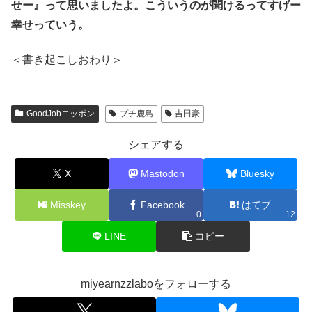
せー』って思いましたよ。こういうのが聞けるってすげー
幸せっていう。
＜書き起こしおわり＞
GoodJobニッポン
プチ鹿島
吉田豪
シェアする
X
Mastodon
Bluesky
Misskey
Facebook
はてブ
0
12
LINE
コピー
miyearnzzlaboをフォローする