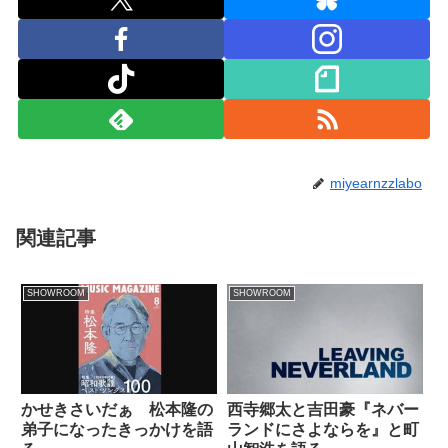
miyearnzzlabo
関連記事
SHOWROOM
SHOWROOM
かせきさいだぁ 松本隆の
西寺郷太と吉田豪『ネバー
弟子になったきっかけを語
ランドにさよならを』と町