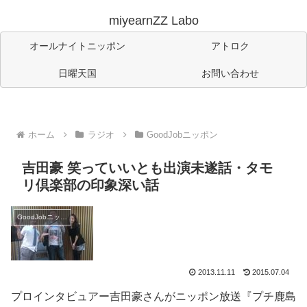
miyearnZZ Labo
オールナイトニッポン
アトロク
日曜天国
お問い合わせ
ホーム
ラジオ
GoodJobニッポン
吉田豪 笑っていいとも出演未遂話・タモ
リ倶楽部の印象深い話
GoodJobニッポン
2013.11.11
2015.07.04
プロインタビュアー吉田豪さんがニッポン放送『プチ鹿島