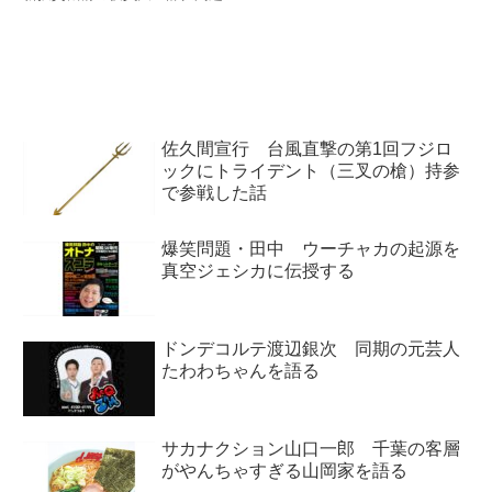
元Ground ZeroのKAWAMURAさ
ついて、新聞各紙を読み比べなが
んについて話していました。?#
ら見立てを話していました。
猫舌SHOWROOM「豪の部屋」?
初対面トークからアイドリング!!!
時代...
佐久間宣行 台風直撃の第1回フジロ
ックにトライデント（三叉の槍）持参
で参戦した話
爆笑問題・田中 ウーチャカの起源を
真空ジェシカに伝授する
ドンデコルテ渡辺銀次 同期の元芸人
たわわちゃんを語る
サカナクション山口一郎 千葉の客層
がやんちゃすぎる山岡家を語る