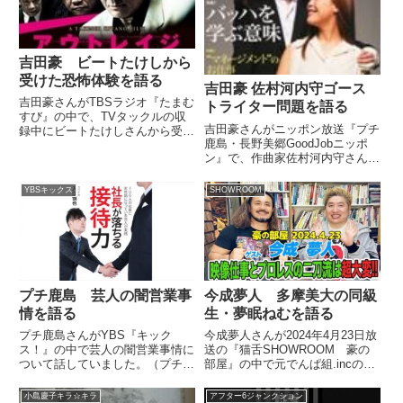
吉田豪 ビートたけしから
受けた恐怖体験を語る
吉田豪 佐村河内守ゴース
吉田豪さんがTBSラジオ『たまむ
トライター問題を語る
すび』の中で、TVタックルの収
吉田豪さんがニッポン放送『プチ
録中にビートたけしさんから受け
鹿島・長野美郷GoodJobニッポ
た恐怖体験について、玉袋筋太郎
ン』で、作曲家佐村河内守さんの
さんと話していました。（玉袋筋
ゴーストライター問題について、
太郎）豪ちゃん、よろしくどう
自身の経験を交えながら話してい
ぞ！（吉田豪）お願いします！い
YBSキックス
SHOWROOM
ました。 （プチ鹿島）そうだ、
ろいろありますね。（玉袋筋太
豪さん、あれ聞いていいですか？
郎...
僕の個人的な下世話な趣味で...
プチ鹿島 芸人の闇営業事
今成夢人 多摩美大の同級
情を語る
生・夢眠ねむを語る
プチ鹿島さんがYBS『キック
今成夢人さんが2024年4月23日放
ス！』の中で芸人の闇営業事情に
送の『猫舌SHOWROOM 豪の
ついて話していました。（プチ鹿
部屋』の中で元でんぱ組.incの夢
島）さあ、本日はちょっと先週
眠ねむさんについてトーク。多摩
来、気になるワードがひとつ、み
美大で同級生だったという夢眠ね
小島慶子キラ☆キラ
アフター6ジャンクション