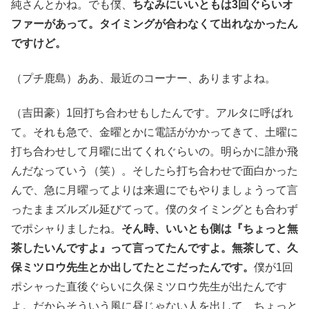
純さんとかね。でも僕、
ちなみにいいともは3回ぐらいオ
ファーがあって。タイミングが合わなくて出れなかったん
ですけど。
（プチ鹿島）ああ、最近のコーナー、ありますよね。
（吉田豪）1回打ち合わせもしたんです。アルタに呼ばれ
て。それも急で、金曜とかに電話がかかってきて、土曜に
打ち合わせして月曜に出てくれぐらいの。明らかに誰か飛
んだなっていう（笑）。そしたら打ち合わせで面白かった
んで、急に月曜ってよりは来週にでもやりましょうって言
ったままズルズル延びてって。僕のタイミングとも合わず
でポシャりましたね。
そん時、いいとも側は『ちょっと無
茶したいんですよ』って言ってたんですよ。無茶して、久
保ミツロウ先生とか出してたとこだったんです。
僕が1回
ポシャった直後ぐらいに久保ミツロウ先生が出たんです
よ。だからそういう風に昼じゃない人を出して、ちょっと