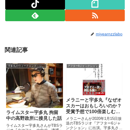
miyearnzzlabo
関連記事
宇多丸のウィークエンド・シャッフル
アフター6ジャンクション
メラニーと宇多丸『なぜオ
スカーはおもしろいのか？
受賞予想で100倍楽しむ
ライムスター宇多丸 拘留
「アカデミー賞」』を語る
中の高野政所に接見した話
メラニーさんが2020年1月15日放
送のTBSラジオ『アフター6ジャ
ライムスター宇多丸さんがTBSラ
ンクション』に出演。宇多丸さん