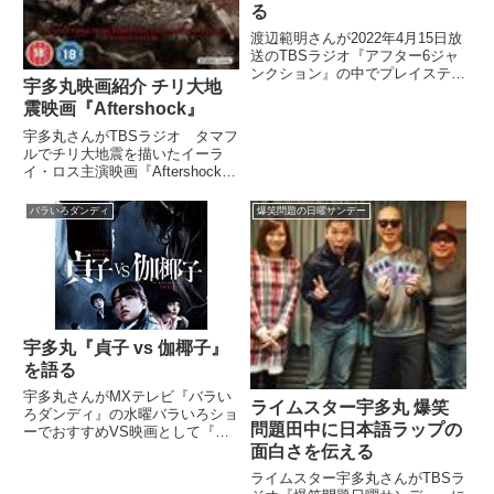
る
渡辺範明さんが2022年4月15日放
送のTBSラジオ『アフター6ジャ
ンクション』の中でプレイステー
宇多丸映画紹介 チリ大地
ション4時代のドラゴンクエスト
震映画『Aftershock』
とファイナルファンタジーについ
てトーク。『ファイナルファンタ
宇多丸さんがTBSラジオ タマフ
ジー15』について宇多丸さん、
ルでチリ大地震を描いたイーラ
宇内梨沙さんと話していました。
イ・ロス主演映画『Aftershock』
を紹介していました。高橋ヨシキ
さんから推薦されて見て、『生涯
バラいろダンディ
爆笑問題の日曜サンデー
ベスト級』と熱く語っています。
（宇多丸）えっと、生放送開始の
ほんの直前までコンバ...
宇多丸『貞子 vs 伽椰子』
を語る
宇多丸さんがMXテレビ『バラい
ライムスター宇多丸 爆笑
ろダンディ』の水曜バラいろショ
問題田中に日本語ラップの
ーでおすすめVS映画として『貞
子 vs 伽椰子』を紹介。その魅力
面白さを伝える
や見どころについて話していまし
ライムスター宇多丸さんがTBSラ
た。（宇多丸）はい。僕と玉さん