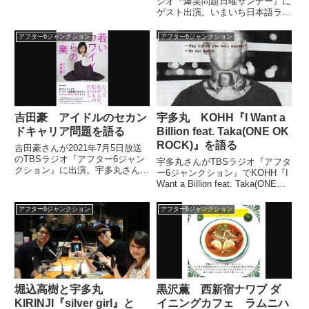
ジオ『爆笑問題日曜サンデー』に
が月に1回、とっておきの映画を
ゲスト出演。いまいち日本語ラッ
紹介する……（宇多丸・玉袋...
プに乗れないという田中さんに、
日本語ラップの面白さを教えてい
アフター6ジャンクション
アフター6ジャンクション
ました。（宇多丸）（笑）。進ん
だ結果が、『才能ない』。だから
さっきの、僕のラップのあれで...
吉田豪 アイドルのセカン
宇多丸 KOHH『I Want a
ドキャリア問題を語る
Billion feat. Taka(ONE OK
ROCK)』を語る
吉田豪さんが2021年7月5日放送
のTBSラジオ『アフター6ジャン
宇多丸さんがTBSラジオ『アフタ
クション』に出演。宇多丸さんと
ー6ジャンクション』でKOHH『I
アイドルのセカンドキャリア問題
Want a Billion feat. Taka(ONE
について話していました。
OK ROCK)』を紹介していまし
た。（宇多丸）あのね、今日実は
アフター6ジャンクション
アフター6ジャンクション
かけようと思ったのは、ウィンタ
ーソング集はまたも...
堀込高樹と宇多丸
黒沢薫 西新宿ナワブ ダ
KIRINJI『silver girl』と
イニングカフェ ラムニハ