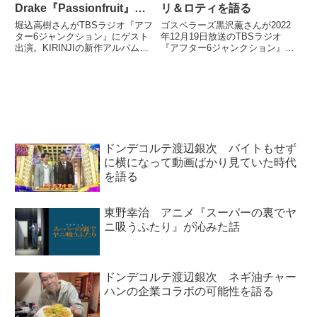
Drake『Passionfruit』を
リ＆ロティを語る
語る
堀込高樹さんがTBSラジオ『アフ
ゴスペラーズ黒沢薫さんが2022
ター6ジャンクション』にゲスト
年12月19日放送のTBSラジオ
出演。KIRINJIの新作アルバム
『アフター6ジャンクション』で
『愛をあるだけ、すべて』の曲、
自身の2022年のカレーベスト3を
『silver girl』と
紹介。西新宿ナワブ ダイニング
Drake『Passionfruit』について宇
カフェのラムニハリ＆ロティを選
多丸さんと話していました。（宇
出していました。
多丸）あ...
ドンデコルテ渡辺銀次 バイトもせず
に横になって動画ばかり見ていた時代
を語る
東野幸治 アニメ『スーパーの裏でヤ
ニ吸うふたり』が沁みた話
ドンデコルテ渡辺銀次 ネギ油チャー
ハンの企業コラボの可能性を語る