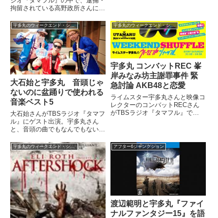
ジオ『タマフル』の中で、逮捕・
と自身の著書『なぜオスカーはお
拘留されている高野政所さんに接
もしろいのか？受賞予想で100倍
見した話をしていました。（宇多
楽しむ「アカデミー賞」』につい
丸）まあ皮肉な側面と言えばです
宇多丸のウィークエンド・シャッフル
宇多丸のウィークエンド・シャッフル
て話していました。（日比麻音
ね、あの、皮肉というかわかりま
子）ここからはカルチャ...
せんけど。先週ね、言いましたけ
ど、高野政所くんが大麻を持っ...
宇多丸 コンバットREC 峯
岸みなみ坊主謝罪事件 緊
大石始と宇多丸 音頭じゃ
急討論 AKB48と恋愛
ないのに盆踊りで使われる
ライムスター宇多丸さんと映像コ
音楽ベスト5
レクターのコンバットRECさん
がTBSラジオ『タマフル』で
大石始さんがTBSラジオ『タマフ
AKB48 峯岸みなみさんの丸刈
ル』にゲスト出演。宇多丸さん
り謝罪事件およびAKB48と恋愛
と、音頭の曲でもなんでもない曲
というテーマの緊急討論を行いま
なのに各地の盆踊りでかけられ、
した。かなり長くなりましたが、
超盛り上がっている楽曲について
宇多丸のウィークエンド・シャッフル
アフター6ジャンクション
書き起こしてみました！（宇多...
トーク。ランキング形式で5曲、
紹介していました。「ライムスタ
ー宇多丸のウィークエンド・シ
ャ...
渡辺範明と宇多丸『ファイ
ナルファンタジー15』を語