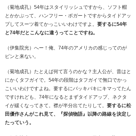
（菊地成孔）54年はスタイリッシュですから、ソフト帽
とかかぶって、ハンフリー・ボガートですからタイドアッ
プしてスーツ着てかっこいいわけですよ。
要するに54年
と74年だとこんなに違うってことですね。
（伊集院光）へー！俺、74年のアメリカの感じってのが
ピンと来ない。
（菊地成孔）たとえば何て言うのかな？主人公が、昔はと
にかくタフガイで。54年の段階はタフガイで無口でかっ
こいいわけですよね。要するにバッキバキにキマってたん
ですけれども、74年になるとまずタイドアップ、ネクタ
イが緩くなってきて。襟が半分出てたりして。
要するに松
田優作さんがこれ見て、『探偵物語』以降の路線を決定し
たっていう。