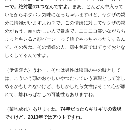
ーで。絶対悪の1つなんですよ。
まあ、どんどん中入って
いるからネタバレ気味になっちゃいますけど、ヤクザの親
分に情婦がいますよね？で、この情婦に対してヤクザの親
分がもう、頭おかしい人で暴虐で、ニコニコ笑いながらち
ょっとキレると顔バーン！って瓶でやっちゃったりするん
で。その後ね、その情婦の人、顔中包帯で出てきておとな
しくしてるんですよ。
（伊集院光）うわー、それは男性は映画の中の嘘として
は、こういう頭のおかしいやつだっていう表現として楽し
めるかもしれないけど、もしかしたら女性はそこで心が離
れて、離れっぱなしの可能性もありますね。
（菊地成孔）ありますね。
74年だったらギリギリの表現
ですけど、2013年ではアウトですね。