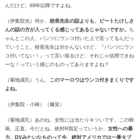
んだけど。69年以降ですよね。
（伊集院光）何か、
校長先生の話よりも、ビートたけしさ
んの話の方が入ってくる感じってあるじゃないですか。
ち
ゃんとこの人、パンツにウンコ付いた上で言ってるんだっ
ていうこと。校長先生は分かんないけど、『パンツにウン
コ付いてない！』って言い張るけど、それじゃ信用できね
ーな！っていう感じのものってありますよね？
（菊地成孔）うん。
このマーロウはウンコ付きまくりです
よね。
（伊集院・小林）（爆笑）
（菊地成孔）あのね、女性には当たりキツいです。この映
画、正直。今だとね、絶対R指定っていうか。
女性への暴
力、DVみたいなものって今、絶対アメリカでは一番タブ