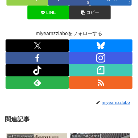
0
4
LINE
コピー
miyearnzzlaboをフォローする
miyearnzzlabo
関連記事
荻上チキSession22
菊地成孔の粋な夜電波