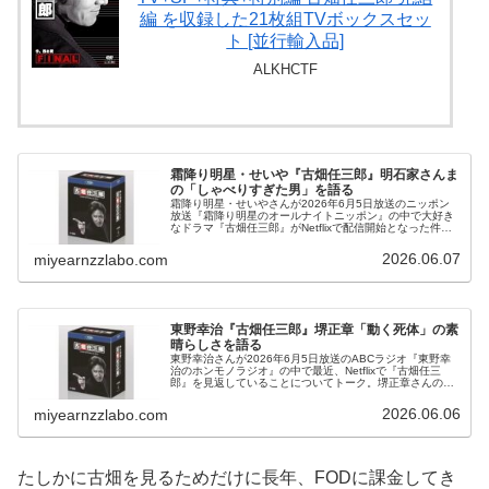
編 を収録した21枚組TVボックスセッ
ト [並行輸入品]
ALKHCTF
霜降り明星・せいや『古畑任三郎』明石家さんま
の「しゃべりすぎた男」を語る
霜降り明星・せいやさんが2026年6月5日放送のニッポン
放送『霜降り明星のオールナイトニッポン』の中で大好き
なドラマ『古畑任三郎』がNetflixで配信開始となった件に
ついてトーク。あまり古畑を通っていない粗品さんにおす
すめエピソードを話す中で明石家さんまさんの「しゃべり
2026.06.07
miyearnzzlabo.com
すぎた男」を紹介していました。
東野幸治『古畑任三郎』堺正章「動く死体」の素
晴らしさを語る
東野幸治さんが2026年6月5日放送のABCラジオ『東野幸
治のホンモノラジオ』の中で最近、Netflixで『古畑任三
郎』を見返していることについてトーク。堺正章さんのエ
ピソード「動く死体」の素晴らしさを話していました。
2026.06.06
miyearnzzlabo.com
たしかに古畑を見るためだけに長年、FODに課金してき