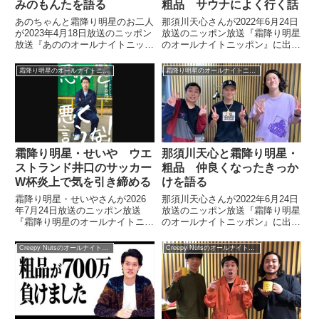
みのもんたを語る
粗品 サウナによく行く話
あのちゃんと霜降り明星のお二人
那須川天心さんが2022年6月24日
が2023年4月18日放送のニッポン
放送のニッポン放送『霜降り明星
放送『あののオールナイトニッポ
のオールナイトニッポン』に出
ン0』の中でみのもんたさんにつ
演。粗品さんと一緒によくサウナ
いて話していました。
に行く話をしていました。
霜降り明星のオールナイトニッポン
霜降り明星のオールナイトニッポン
霜降り明星・せいや ウエ
那須川天心と霜降り明星・
ストランド井口のサッカー
粗品 仲良くなったきっか
W杯炎上で気を引き締める
けを語る
霜降り明星・せいやさんが2026
那須川天心さんが2022年6月24日
年7月24日放送のニッポン放送
放送のニッポン放送『霜降り明星
『霜降り明星のオールナイトニッ
のオールナイトニッポン』に出
ポン』の中でウエストランド井口
演。霜降り明星・粗品さんと仲良
さんがサッカーワールドカップの
くなったきっかけについて話して
Creepy Nutsのオールナイトニッポン0
Creepy Nutsのオールナイトニッポン0
際にサッカー評論家を批判し炎上
いました。
した件についてトーク。自身がサ
ッカー仕事の際に心がけているこ
とを話し、「気が引き締まる」と
話していました。