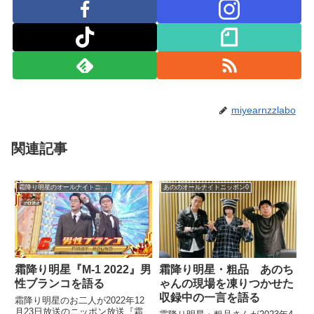
miyearnzzlabo
関連記事
霜降り明星のオールナイトニッポン
あののオールナイトニッポン0
霜降り明星『M-1 2022』男
霜降り明星・粗品 あのち
性ブランコを語る
ゃんの現場を凍りつかせた
収録中の一言を語る
霜降り明星のお二人が2022年12
月23日放送のニッポン放送『霜