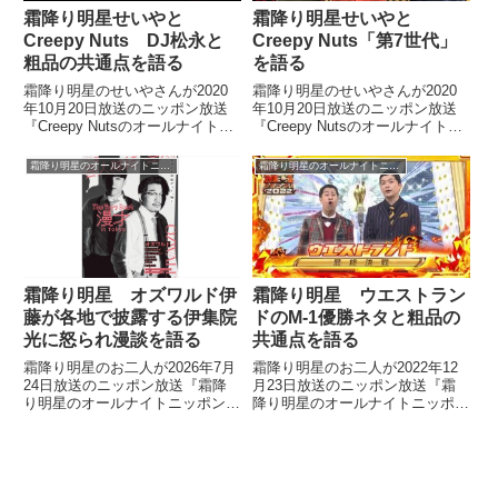
霜降り明星せいやと
霜降り明星せいやと
Creepy Nuts DJ松永と
Creepy Nuts「第7世代」
粗品の共通点を語る
を語る
霜降り明星のせいやさんが2020
霜降り明星のせいやさんが2020
年10月20日放送のニッポン放送
年10月20日放送のニッポン放送
『Creepy Nutsのオールナイトニ
『Creepy Nutsのオールナイトニ
ッポン0』に出演。Creepy Nuts
ッポン0』に出演。Creepy Nuts
のお二人とともにDJ松永さんと
のお二人と「第7世代」について
霜降り明星のオールナイトニッポン
霜降り明星のオールナイトニッポン
粗品さんの共通点について話して
話していました。Creepy Nutsの
いました。Creepy Nutsのオ...
オールナイトニッポン0、今...
霜降り明星 オズワルド伊
霜降り明星 ウエストラン
藤が各地で披露する伊集院
ドのM-1優勝ネタと粗品の
光に怒られ漫談を語る
共通点を語る
霜降り明星のお二人が2026年7月
霜降り明星のお二人が2022年12
24日放送のニッポン放送『霜降
月23日放送のニッポン放送『霜
り明星のオールナイトニッポン』
降り明星のオールナイトニッポ
の中で伊集院光さんが野球知識が
ン』の中でM-1グランプリ2022に
ほとんどない中で野球番組にやっ
ついてトーク。ウエストランドの
てきたオズワルド伊藤さんに対し
ネタで粗品さんに当てはまる項目
て怒った件についてトーク。伊藤
が次々に出てきた件などについて
さんがその怒られ話を漫談化して
話していました。