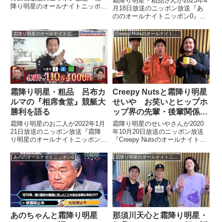
霜降り明星・粗品さんが2023年4
降り明星のオールナイトニッポ
月18日放送のニッポン放送『あ
ン』の中でM-1グランプリ2022に
ののオールナイトニッポン0』の
ついてトーク。男性ブランコにつ
中でテレビの収録現場であのちゃ
いて話していました。
んが放った一言で現場が凍りつい
霜降り明星のオールナイトニッポン
Creepy Nutsのオールナイトニッポン0
た話をしていました。
霜降り明星・粗品 呂布カ
Creepy Nutsと霜降り明星
ルマの『相席食堂』競艇大
せいや お笑いとヒップホ
勝利を語る
ップ界の先輩・後輩関係を
語る
霜降り明星のお二人が2022年1月
霜降り明星のせいやさんが2020
21日放送のニッポン放送『霜降
年10月20日放送のニッポン放送
り明星のオールナイトニッポン』
『Creepy Nutsのオールナイトニ
の中で『相席食堂』で呂布カルマ
ッポン0』に出演。Creepy Nuts
さんがボートレースに初挑戦し、
のお二人とお笑い界とヒップホッ
あののオールナイトニッポン0
霜降り明星のオールナイトニッポン
大勝利をおさめた件について話し
プ界の先輩・後輩関係の違いにつ
ていました。
いて話していました。Creepy
N...
あのちゃんと霜降り明星
那須川天心と霜降り明星・