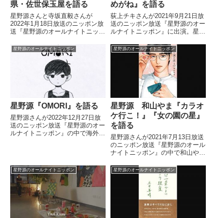
県・佐世保玉屋を語る
めがね』を語る
星野源さんと寺坂直毅さんが
荻上チキさんが2021年9月21日放
2022年1月18日放送のニッポン放
送のニッポン放送『星野源のオー
送『星野源のオールナイトニッポ
ルナイトニッポン』に出演。星野
ン』内のコーナー「寺坂直毅のデ
源さんと著書『みらいめがね』に
パートに愛を誓って」の中で長崎
ついて話していました。
星野源のオールナイトニッポン
星野源のオールナイトニッポン
県佐世保市の佐世保玉屋について
トーク。ラビアンローズのサンド
イッチなどについて話していまし
た。
星野源『OMORI』を語る
星野源 和山やま『カラオ
ケ行こ！』『女の園の星』
星野源さんが2022年12月27日放
を語る
送のニッポン放送『星野源のオー
ルナイトニッポン』の中で海外ゲ
星野源さんが2021年7月13日放送
ーム『OMORI』について話して
のニッポン放送『星野源のオール
いました。
ナイトニッポン』の中で和山やま
さんの『カラオケ行こ！』『女の
園の星』を紹介していました。
星野源のオールナイトニッポン
星野源のオールナイトニッポン