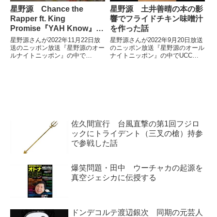
星野源 Chance the
星野源 土井善晴の本の影
Rapper ft. King
響でフライドチキン味噌汁
Promise『YAH Know』を
を作った話
紹介する
星野源さんが2022年11月22日放
星野源さんが2022年9月20日放送
送のニッポン放送『星野源のオー
のニッポン放送『星野源のオール
ルナイトニッポン』の中で
ナイトニッポン』の中でUCCの
Chance the Rapper ft. King
新CM発表会に出演したことを紹
Promise『YAH Know』を紹介し
介。その中でした味噌汁の具の話
ていました。
から、土井善晴さんの『一汁一菜
でよいという提案』を読んでフラ
イドチキン味噌汁を作ってみた話
をしていました。
佐久間宣行 台風直撃の第1回フジロ
ックにトライデント（三叉の槍）持参
で参戦した話
爆笑問題・田中 ウーチャカの起源を
真空ジェシカに伝授する
ドンデコルテ渡辺銀次 同期の元芸人