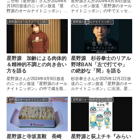
ニセ明（星野源）さんが2024年6
星野源さんが2024年4月30日放送
月18日放送のニッポン放送『星
のニッポン放送『星野源のオール
野源のオールナイトニッポン』の
ナイトニッポン』の中でエッセイ
中でリスナーからのお悩み・質問
『いのちの車窓から』の新単行本
に回答。14歳の方からの「暴言
の作業についてトーク。連載の直
星野源のオールナイトニッポン
星野源のオールナイトニッポン
を吐く担任のノリが合わず学校に
しが終わり、書き下ろしのエッセ
行くのがつらいない」という相談
イの作業を進めていると話してい
に答えていました。
ました。
星野源 杉谷拳士のリアル
星野源 加齢による肉体的
野球BAN「左で打てや」
＆精神的不調との向き合い
の絶妙な「間」を語る
方を語る
杉谷拳士さんが2025年12月2日放
星野源さんが2024年4月9日放送
送のニッポン放送『星野源のオー
のニッポン放送『星野源のオール
ルナイトニッポン』に出演。星野
ナイトニッポン』の中で歳を取る
源さんがリアル野球BANで杉谷
ことによって徐々に肉体的および
拳士さんが見せた「左で打てや」
精神的に不調な時間が増えつつあ
星野源のオールナイトニッポン
星野源のオールナイトニッポン
「やってやるよ！」の絶妙な
ることについてトーク。そんな自
「間」について話していました。
分との向き合い方について、人生
の先輩リスナーたちからメールで
教えを受けていました。
星野源と寺坂直毅 長崎
星野源と荻上チキ『みらい