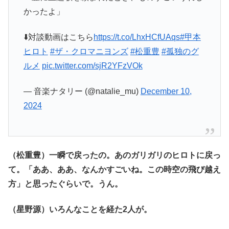
かったよ」
⬇️対談動画はこちら
https://t.co/LhxHCfUAqs
#甲本
ヒロト
#ザ・クロマニヨンズ
#松重豊
#孤独のグ
ルメ
pic.twitter.com/sjR2YFzVOk
— 音楽ナタリー (@natalie_mu)
December 10,
2024
（松重豊）一瞬で戻ったの。あのガリガリのヒロトに戻っ
て。「ああ、ああ、なんかすごいね。この時空の飛び越え
方」と思ったぐらいで。うん。
（星野源）いろんなことを経た2人が。