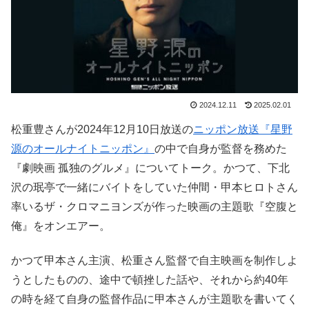
2024.12.11
2025.02.01
松重豊さんが2024年12月10日放送の
ニッポン放送『星野
源のオールナイトニッポン』
の中で自身が監督を務めた
『劇映画 孤独のグルメ』についてトーク。かつて、下北
沢の珉亭で一緒にバイトをしていた仲間・甲本ヒロトさん
率いるザ・クロマニヨンズが作った映画の主題歌『空腹と
俺』をオンエアー。
かつて甲本さん主演、松重さん監督で自主映画を制作しよ
うとしたものの、途中で頓挫した話や、それから約40年
の時を経て自身の監督作品に甲本さんが主題歌を書いてく