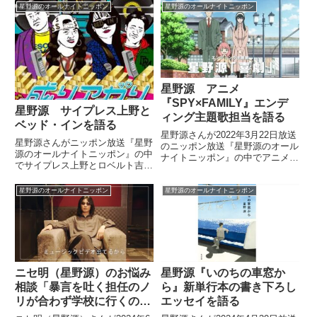
星野源のオールナイトニッポン
星野源のオールナイトニッポン
星野源 アニメ
『SPY×FAMILY』エンデ
星野源 サイプレス上野と
ィング主題歌担当を語る
ベッド・インを語る
星野源さんが2022年3月22日放送
星野源さんがニッポン放送『星野
のニッポン放送『星野源のオール
源のオールナイトニッポン』の中
ナイトニッポン』の中でアニメ
でサイプレス上野とロベルト吉野
『SPY×FAMILY』のエンディン
とベッド・インのコラボ曲『成り
グ主題歌を担当することになった
アガり VICTORY』を紹介してい
ことを話していました。
星野源のオールナイトニッポン
星野源のオールナイトニッポン
ました。【本日発射?】7.27発射
のアルバム「RICH」から
iTunes、Apple...
ニセ明（星野源）のお悩み
星野源『いのちの車窓か
相談「暴言を吐く担任のノ
ら』新単行本の書き下ろし
リが合わず学校に行くのが
エッセイを語る
つらいない」（14歳）