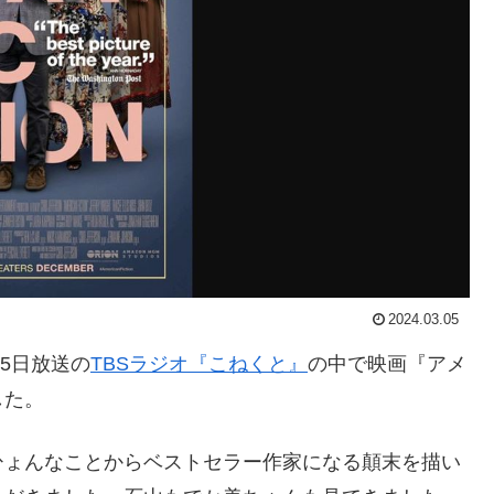
2024.03.05
月5日放送の
TBSラジオ『こねくと』
の中で映画『アメ
した。
ひょんなことからベストセラー作家になる顛末を描い