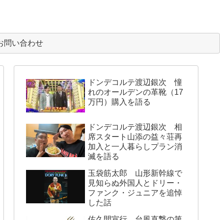
お問い合わせ
ドンデコルテ渡辺銀次 憧
れのオールデンの革靴（17
万円）購入を語る
ドンデコルテ渡辺銀次 相
席スタート山添の益々荘再
加入と一人暮らしプラン消
滅を語る
玉袋筋太郎 山形新幹線で
見知らぬ外国人とドリー・
ファンク・ジュニアを追悼
した話
佐久間宣行 台風直撃の第