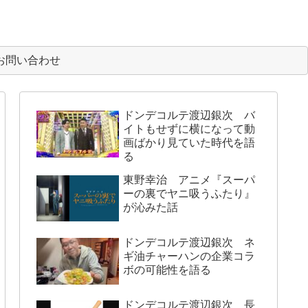
お問い合わせ
ドンデコルテ渡辺銀次 バ
イトもせずに横になって動
画ばかり見ていた時代を語
る
東野幸治 アニメ『スーパ
ーの裏でヤニ吸うふたり』
が沁みた話
ドンデコルテ渡辺銀次 ネ
ギ油チャーハンの企業コラ
ボの可能性を語る
ドンデコルテ渡辺銀次 長