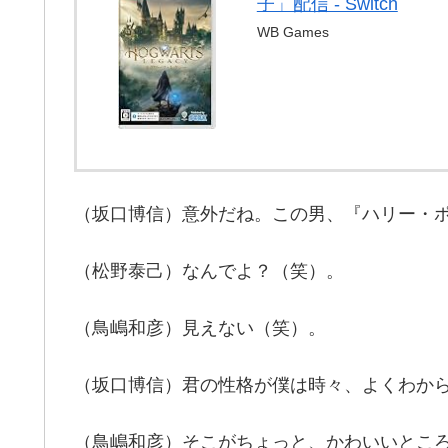
子」配信 - Switch
WB Games
（坂口博信）意外だね。この男、『ハリー・
（松野泰己）なんでよ？（笑）。
（鳥嶋和彦）見えない（笑）。
（坂口博信）君の性格が僕は時々、よくわか
（鳥嶋和彦）そこがちょっと、かわいいとこ