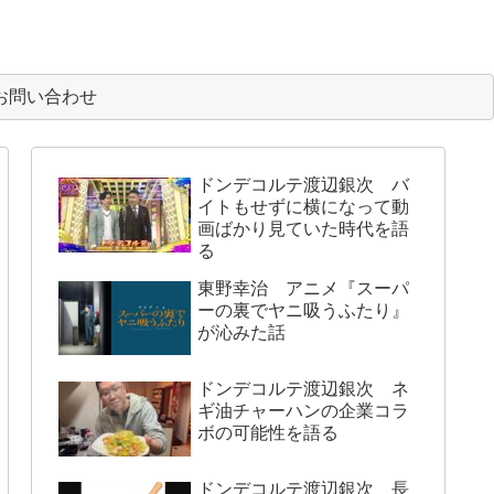
お問い合わせ
ドンデコルテ渡辺銀次 バ
イトもせずに横になって動
画ばかり見ていた時代を語
る
東野幸治 アニメ『スーパ
ーの裏でヤニ吸うふたり』
が沁みた話
ドンデコルテ渡辺銀次 ネ
ギ油チャーハンの企業コラ
ボの可能性を語る
ドンデコルテ渡辺銀次 長