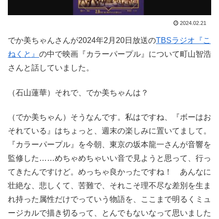
2024.02.21
でか美ちゃんさんが2024年2月20日放送の
TBSラジオ『こ
ねくと』
の中で映画『カラーパープル』について町山智浩
さんと話していました。
（石山蓮華）それで、でか美ちゃんは？
（でか美ちゃん）そうなんです。私はですね、『ボーはお
それている』はちょっと、週末の楽しみに置いてまして。
『カラーパープル』を今朝、東京の坂本龍一さんが音響を
監修した……めちゃめちゃいい音で見ようと思って、行っ
てきたんですけど。めっちゃ良かったですね！ あんなに
壮絶な、悲しくて、苦難で、それこそ理不尽な差別を生ま
れ持った属性だけでっていう物語を、ここまで明るくミュ
ージカルで描き切るって、とんでもないなって思いました