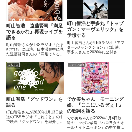
町山智浩と宇多丸『トップ
町山智浩 遠藤賢司『満足
ガン：マーヴェリック』を
できるかな』再現ライブを
予想する
語る
町山智浩さんがTBSラジオ『アフ
町山智浩さんがTBSラジオ『たま
ター6ジャンクション』に出演。
むすび』に出演。日本滞在中に見
宇多丸さんと2020年に公開され
た遠藤賢司さんの『満足できるか
る映画をトーク。『トップガン：
な』再現ライブや、ライブで出会
マーヴェリック』について話して
った宮藤官九郎さんなどについて
こねくと
ニッポン放送
いました。（宇多丸）2020年1月
話していました。9/21(水) 遠藤賢
1日元日、水曜日。時刻は8時に
司 with サニーデイ・サービス
なりました。ここから特...
「満足できるかな...
町山智浩『グッドワン』を
でか美ちゃん モーニング
語る
娘。『ここにいるぜぇ！』
の歌詞を語る
町山智浩さんが2026年1月13日放
送のTBSラジオ『こねくと』の中
でか美ちゃんが2022年1月4日放
で映画『グッドワン』を紹介して
送のニッポン放送『ハロヲタのオ
いました。
ールナイトニッポン』の中で推し