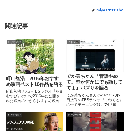
miyearnzzlabo
関連記事
たまむすび
こねくと
でか美ちゃん「昔話やめ
町山智浩 2016年おすす
て。壁か何かにでも話して
め映画ベスト10作品を語る
てよ」バズりを語る
町山智浩さんがTBSラジオ『たま
でか美ちゃんさんが2024年7月9
むすび』の中で2016年に公開さ
日放送のTBSラジオ『こねくと』
れた映画の中からおすすめ映画
の中でモーニング娘。'24『最
10本をチョイスして紹介してい
KIYOU』の歌詞「昔話やめて。
ました。（町山智浩）今日は（今
壁か何かにでも話しててよ」を
年）最後なんで、年間ベスト10
たまむすび
たまむすび
SNSでシェアしたところ、狙い
というか、10本の見てほしい映
通りバズった話をしていました。
画を紹介していきたい思います...