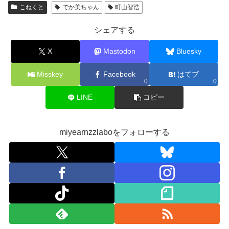
こねくと
でか美ちゃん
町山智浩
シェアする
X
Mastodon
Bluesky
Misskey
Facebook
はてブ
0
0
LINE
コピー
miyearnzzlaboをフォローする