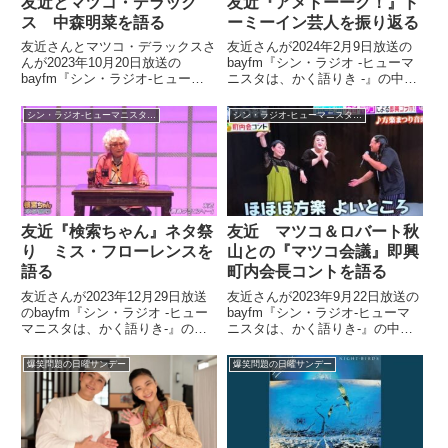
友近とマツコ・デラック
友近『アメトーーク！』ド
ス 中森明菜を語る
ーミーイン芸人を振り返る
友近さんとマツコ・デラックスさ
友近さんが2024年2月9日放送の
んが2023年10月20日放送の
bayfm『シン・ラジオ -ヒューマ
bayfm『シン・ラジオ-ヒューマ
ニスタは、かく語りき -』の中で
ニスタは、かく語りき』の中で大
前日に放送された『アメトーー
好きな中森明菜さんについて話し
ク！』ドーミーイン芸人について
シン・ラジオ-ヒューマニスタは、かく語りき -
シン・ラジオ-ヒューマニスタは、かく語りき -
ていました。
話していました。
友近『検索ちゃん』ネタ祭
友近 マツコ＆ロバート秋
り ミス・フローレンスを
山との『マツコ会議』即興
語る
町内会長コントを語る
友近さんが2023年12月29日放送
友近さんが2023年9月22日放送の
のbayfm『シン・ラジオ -ヒュー
bayfm『シン・ラジオ-ヒューマ
マニスタは、かく語りき-』の中
ニスタは、かく語りき-』の中で
で2023年の『検索ちゃん』ネタ
ロバート秋山さんとともに出演し
祭りを振り返り。「青春グラビテ
た『マツコ会議』についてトー
爆笑問題の日曜サンデー
爆笑問題の日曜サンデー
ィー」というタイトルでミス・フ
ク。マツコ・デラックスさん、秋
ローレンスという往年のダンサー
山さんと3人で行った完全即興町
を演じたネタについて、話してい
内会長コントなどについて話して
ました。
いました。