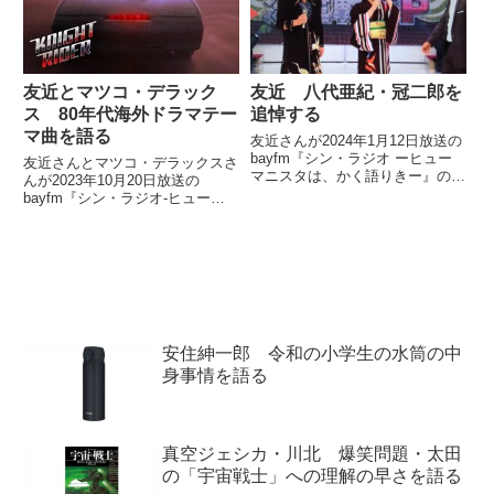
いました。
友近とマツコ・デラック
友近 八代亜紀・冠二郎を
ス 80年代海外ドラマテー
追悼する
マ曲を語る
友近さんが2024年1月12日放送の
bayfm『シン・ラジオ ーヒュー
友近さんとマツコ・デラックスさ
マニスタは、かく語りきー』の中
んが2023年10月20日放送の
で八代亜紀さんと冠二郎さんを追
bayfm『シン・ラジオ-ヒューマ
悼していました。
ニスタは、かく語りき』の中で主
に80年代の海外ドラマのグッと
来るテーマ曲について話していま
した。
安住紳一郎 令和の小学生の水筒の中
身事情を語る
真空ジェシカ・川北 爆笑問題・太田
の「宇宙戦士」への理解の早さを語る