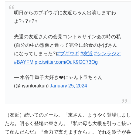
明日からのブギウギに友近ちゃん出演しますわ
よ?‍♀️?‍♀️?‍♀️
先週の友近さんの会見コント＆サイン会の時の私
(自分の中の想像と違って完全に給食のおばさん
になってしまった?)
#ブギウギ
#友近
#シンラジオ
#BAYFM
pic.twitter.com/OuK9GC73Og
— 水谷千重子大好き❤️にゃんトラちゃん
(@nyantorakun)
January 25, 2024
（友近）続いてのメール。「東さん、ようやく登場しまし
たね。明るく登場の東さん。『私の母も大根を引っこ抜い
て産んだんだ』『全力で支えますから』。それを鈴子が喜