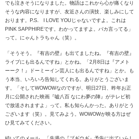
でも泣きそうになりました。物語はこれから心が痛くなり
そうな内容になりますが、友近さんの演技、楽しみにして
おります。P.S. I LOVE YOUじゃないですよ。これは
PINK SAPPHIREです。わかってますよ。バカ言ってる」
って。にゃんトラちゃん（笑）。
「そうそう。『有吉の壁』も出てましたね。『有吉の壁』
ライブにも出るんですね」とかね。「2月8日は『アメト
ーーク！』ドーミーイン芸人にも出るんですね」とか。も
う本当、いろいろ告知してくれる。ありがとうございま
す。「そしてWOWOWなのですが、明日27日、昨年お正
月に公開された映画『嘘八百 なにわ夢の陣』がテレビ初
で放送されますよ」って。私も知らんかった。ありがとう
ございます（笑）。見てみよう。WOWOWが映る方はぜ
ひ見てみてください。
続いてのメール。「先週の『ブギウギ』予告に出ていらし