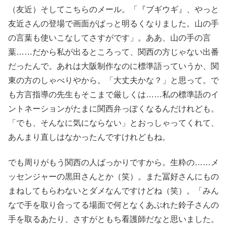
（友近）そしてこちらのメール。「『ブギウギ』、やっと
友近さんの登場で画面がぱっと明るくなりました。山の手
の言葉も使いこなしてさすがです」。ああ、山の手の言
葉……だから私が出るところって、関西の方じゃない出番
だったんで。あれは大阪制作なのに標準語っていうか、関
東の方のしゃべりやから。「大丈夫かな？」と思って。で
も方言指導の先生もそこまで厳しくは……私の標準語のイ
ントネーションがたまに関西弁っぽくなるんだけれども。
「でも、そんなに気にならない」とおっしゃってくれて、
あんまり直しはなかったんですけれどもね。
でも周りがもう関西の人ばっかりですから。生粋の……メ
ッセンジャーの黒田さんとか（笑）。また冨好さんにもの
まねしてもらわないとダメなんですけどね（笑）。「みん
なで手を取り合ってる場面で何となくあぶれた鈴子さんの
手を取るあたり、さすがともち看護師だなと思いました。