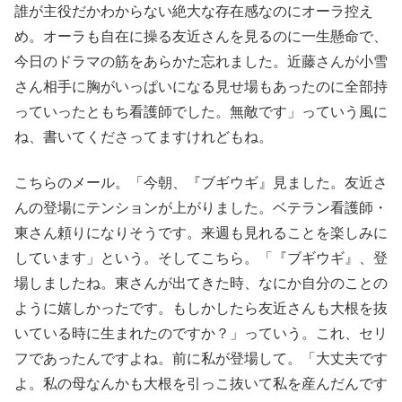
誰が主役だかわからない絶大な存在感なのにオーラ控え
め。オーラも自在に操る友近さんを見るのに一生懸命で、
今日のドラマの筋をあらかた忘れました。近藤さんが小雪
さん相手に胸がいっぱいになる見せ場もあったのに全部持
っていったともち看護師でした。無敵です」っていう風に
ね、書いてくださってますけれどもね。
こちらのメール。「今朝、『ブギウギ』見ました。友近さ
んの登場にテンションが上がりました。ベテラン看護師・
東さん頼りになりそうです。来週も見れることを楽しみに
しています」という。そしてこちら。「『ブギウギ』、登
場しましたね。東さんが出てきた時、なにか自分のことの
ように嬉しかったです。もしかしたら友近さんも大根を抜
いている時に生まれたのですか？」っていう。これ、セリ
フであったんですよね。前に私が登場して。「大丈夫です
よ。私の母なんかも大根を引っこ抜いて私を産んだんです