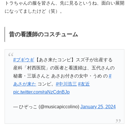
トラちゃんの服を皆さん、先に見るというね、面白い展開
になってましたけど（笑）。
昔の看護師のコスチューム
#ブギウギ
【あさ来たコンビ】スズ子が出産する
産科「村西医院」の医者と看護婦は、五代さんの
秘書・三坂さんと あさお付きの女中・うめ の
#
あさが来た
コンビ。
#中川浩三
#友近
pic.twitter.com/raNzCdnBJp
— ひぞっこ (@musicapiccolino)
January 25, 2024