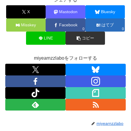
X
Mastodon
Bluesky
Misskey
Facebook
はてブ
0
0
LINE
コピー
miyearnzzlaboをフォローする
miyearnzzlabo