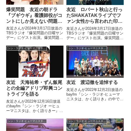
爆笑問題 友近の朝ドラ
友近 ロバート秋山と行っ
『ブギウギ』看護師役がコ
たSHAKATAKライブでフ
ントにしか見えない問題を
ァン女性から言われた印象
語る
的な一言を語る
友近さんが2024年3月17日放送の
友近さんが2024年3月17日放送の
TBSラジオ『爆笑問題の日曜サン
TBSラジオ『爆笑問題の日曜サン
デー』にゲスト出演。爆笑問題の
デー』にゲスト出演。爆笑問題の
お二人が朝ドラ『ブギウギ』の看
お二人とSHAKATAKの魅力につ
護師役がコントでふざけているよ
いて話す中で、ロバート秋山とビ
シン・ラジオ-ヒューマニスタは、かく語りき -
シン・ラジオ-ヒューマニスタは、かく語りき -
うにしか見えないと言うことに対
ルボードライブ東京に
して反論していました。
SHAKATAKのライブを見に行っ
た際、SHAKATAKファンの女性
から言われた印象的な一言を紹介
していました。
友近 天海祐希・ずん飯尾
友近 渡辺徹を追悼する
との全編アドリブ即興コン
友近さんが2022年12月2日放送の
トライブを語る
bayfm『シン・ラジオ-ヒューマ
ニスタは、かく語りき』の中で亡
友近さんが2022年12月16日放送
くなった渡辺徹さんを追悼してい
のbayfm『シン・ラジオ ーヒュ
ました。
ーマニスタは、かく語りきー』の
中で天海祐希さん、ずん飯尾さん
と行った全編アドリブ即興劇ライ
シン・ラジオ-ヒューマニスタは、かく語りき -
シン・ラジオ-ヒューマニスタは、かく語りき -
ブ『天海と友近、結局飯尾 THE
オーディション』について話して