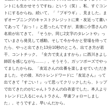
ントにも生かせそうですね」という（笑）。私、すぐコン
トにするからね。続いて。「『ブギウギ』、見ました。ま
ずオープニングのキャストクレジットに東・友近って書い
てあって『おっ！』と思ったんですが、直後に小雪さんの
名前が出てきて。『そうか。同じ2文字のタレントや』っ
ていまさら発見して感動。そして今か今かと登場を待って
たら、やっと出てきた13分10秒のところ。出てき方が若
干、コントチック。『全力で支えますから』に西川きよし
師匠を感じながら……」。そうそう。ガッツポーズでやっ
てましたからね。「友近さんの出番を楽しませていただき
ました。その後、Xのトレンドワードに『友近さん』って
出てきて『すごい！』って思ってクリックしたら、トップ
で出てきたのがにゃんトラさんの白衣姿でした。本人より
トレンドに入るにゃんトラさん、早速フォローしまし
た」。そうですよ。早いんだから。