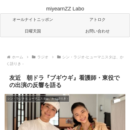
miyearnZZ Labo
オールナイトニッポン
アトロク
日曜天国
お問い合わせ
ホーム
ラジオ
シン・ラジオ-ヒューマニスタは、か
く語りき -
友近 朝ドラ『ブギウギ』看護師・東役で
の出演の反響を語る
シン・ラジオ-ヒューマニスタは、かく語りき -