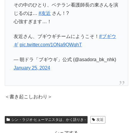
その中のひとり、ベテラン看護師長の東さんを演
じるのは…
#友近
さん！?
心強すぎます…！
友近さん、ブギウギチームにようこそ！
#ブギウ
ギ
pic.twitter.com/1ONa9QWqhT
— 朝ドラ「ブギウギ」公式 (@asadora_bk_nhk)
January 25, 2024
＜書き起こしおわり＞
シン・ラジオ-ヒューマニスタは、かく語りき -
友近
シェアする