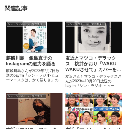
関連記事
シン・ラジオ-ヒューマニスタは、かく語りき -
シン・ラジオ-ヒューマニスタは、かく語りき -
麒麟川島 飯島直子の
友近とマツコ・デラック
Instagramの魅力を語る
ス 桃井かおり『WAKU
WAKUさせて』カバーを語
麒麟川島さんが2023年7月7日放
る
送のbayfm『シン・ラジオ-ヒュ
友近さんとマツコ・デラックスさ
ーマニスタは、かく語りき』の中
んが2023年10月20日放送の
で友近さんに飯島直子さんの
bayfm『シン・ラジオ-ヒューマ
Instagramの魅力を話していまし
ニスタは、かく語りき』の中で桃
た。
井かおりさんのカバーアルバム
シン・ラジオ-ヒューマニスタは、かく語りき -
シン・ラジオ-ヒューマニスタは、かく語りき -
『MORE STANDARD』について
トーク。収録曲を聞きながらトー
クをしていく中で中山美穂さんの
『WAKU WAKUさせて』カバー
について重点的に話していまし
た。