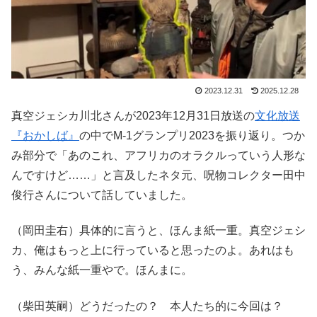
2023.12.31
2025.12.28
真空ジェシカ川北さんが2023年12月31日放送の
文化放送
『おかしば』
の中でM-1グランプリ2023を振り返り。つか
み部分で「あのこれ、アフリカのオラクルっていう人形な
んですけど……」と言及したネタ元、呪物コレクター田中
俊行さんについて話していました。
（岡田圭右）具体的に言うと、ほんま紙一重。真空ジェシ
カ、俺はもっと上に行っていると思ったのよ。あれはも
う、みんな紙一重やで。ほんまに。
（柴田英嗣）どうだったの？ 本人たち的に今回は？