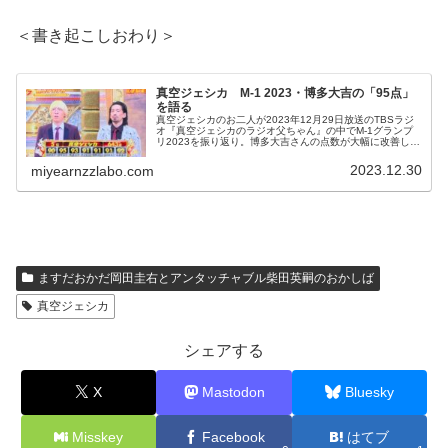
＜書き起こしおわり＞
真空ジェシカ M-1 2023・博多大吉の「95点」
を語る
真空ジェシカのお二人が2023年12月29日放送のTBSラジ
オ『真空ジェシカのラジオ父ちゃん』の中でM-1グランプ
リ2023を振り返り。博多大吉さんの点数が大幅に改善した
ことなどを話していました。
2023.12.30
miyearnzzlabo.com
ますだおかだ岡田圭右とアンタッチャブル柴田英嗣のおかしば
真空ジェシカ
シェアする
X
Mastodon
Bluesky
Misskey
Facebook
はてブ