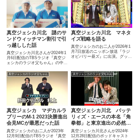
真空ジェシカ川北 謎のサ
真空ジェシカ川北 マネタ
ンドウィッチマン割引で引
イズ戦略を語る
っ越しした話
真空ジェシカのお二人が2026年1
月7日放送のニッポン放送『ラジ
真空ジェシカ川北さんが2024年1
オビバリー昼ズ』に出演。グッズ
月6日配信のTBSラジオ『真空ジ
販売などマネタイズ戦略について
ェシカのラジオ父ちゃん』の中で
話していました。
引っ越しをしたことについてトー
ク。業者に所属事務所を聞かれ、
真空ジェシカのラジオ父ちゃん
真空ジェシカのラジオ父ちゃん
咄嗟に「グレープカンパニーで
す」と言ってしまったところ、謎
のサンドウィッチマン割引が適用
された話をしていました。
真空ジェシカ マヂカルラ
真空ジェシカ川北 バッテ
ブリーのM-1 2023決勝進出
リィズ・エースの本名「角
会見MCが最悪だった話
拳都」と東京進出の必然性
を語る
真空ジェシカのお二人が2023年
真空ジェシカ川北さんが2024年
12月9日配信のTBSラジオ『真空
12月28日配信のポッドキャスト