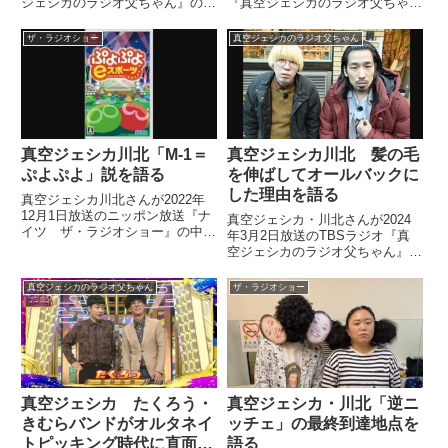
ジェシカのラジオ父ちゃん』の中
『真空ジェシカのラジオ父ちゃ
でM-1 2023決勝進出者会見の模
ん』の中でM-1グランプリ2024を
様を紹介。「マヂカルラブリーの
振り返り。バッテリィズ・エース
ザ・ラジオショー
真空ジェシカのラジオ父ちゃん
2人のMCが最悪だった」と話し
さんから聞いた本名に込められた
ていました。
意味とバッテリィズの東京進出が
必然的であることについて話して
いました。
真空ジェシカ川北「M-1＝
真空ジェシカ川北 髪の毛
ぷよぷよ」説を語る
を伸ばしてオールバックに
した理由を語る
真空ジェシカ川北さんが2022年
12月1日放送のニッポン放送『ナ
真空ジェシカ・川北さんが2024
イツ ザ・ラジオショー』の中で
年3月2日放送のTBSラジオ『真
以前から提唱している「M-1＝ぷ
空ジェシカのラジオ父ちゃん』の
よぷよ」説について、ナイツのお
中で髪の毛を伸ばしてオールバッ
二人と話していました。
クにした理由を話していました。
真空ジェシカのラジオ父ちゃん
ザ・ラジオショー
真空ジェシカ たくろう・
真空ジェシカ・川北「逆ニ
きむらバンドがオルタネイ
ッチェ」の最終到達地点を
トピッキング時代に直面し
語る