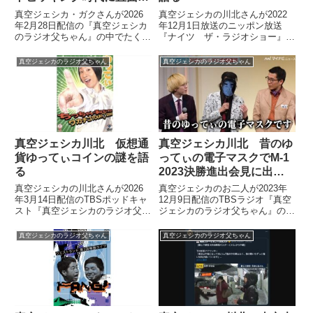
た厳しい現実を語る
真空ジェシカ・ガクさんが2026
真空ジェシカの川北さんが2022
年2月28日配信の『真空ジェシカ
年12月1日放送のニッポン放送
のラジオ父ちゃん』の中でたくろ
『ナイツ ザ・ラジオショー』の
う・きむらバンドさんに確認でき
中で「逆ニッチェ」についてトー
た学生お笑い・オルタネイトピッ
ク。その最終到達地点などについ
真空ジェシカのラジオ父ちゃん
真空ジェシカのラジオ父ちゃん
キング時代のエピソードを紹介。
て話していました。
その時、きむらバンドさんが直面
していた厳しい現実について話し
ていました。
真空ジェシカ川北 仮想通
真空ジェシカ川北 昔のゆ
貨ゆってぃコインの謎を語
ってぃの電子マスクでM-1
る
2023決勝進出会見に出た
話
真空ジェシカの川北さんが2026
真空ジェシカのお二人が2023年
年3月14日配信のTBSポッドキャ
12月9日配信のTBSラジオ『真空
スト『真空ジェシカのラジオ父ち
ジェシカのラジオ父ちゃん』の中
ゃん』の中で仮想通貨ゆってぃコ
でM-1 2023決勝進出者会見の模
イン（Yuttycoin）の謎について
様を紹介。川北さんが昔のゆって
真空ジェシカのラジオ父ちゃん
真空ジェシカのラジオ父ちゃん
考察していました。
ぃの電子マスクで登場するも、い
まいち電子マスクの調子が悪かっ
たことについて話していました。