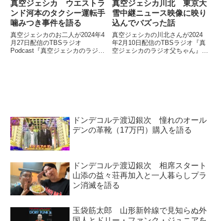
真空ジェシカ ウエストラ
真空ジェシカ川北 東京大
ンド河本のタクシー運転手
雪中継ニュース映像に映り
噛みつき事件を語る
込んでバズった話
真空ジェシカのお二人が2024年4
真空ジェシカの川北さんが2024
月27日配信のTBSラジオ
年2月10日配信のTBSラジオ『真
Podcast『真空ジェシカのラジオ
空ジェシカのラジオ父ちゃん』の
父ちゃん』の中でウエストランド
中で東京に大雪が降った日の渋谷
河本さんのタクシー運転手噛みつ
駅周辺で、テレビ朝日が中継して
き事件について、話していまし
いる横を通りがかり、ニュース映
た。
像に映り込んでしまった件につい
てトーク。その映像がバズり、ネ
ットニュース化されたことなどを
話していました。
ドンデコルテ渡辺銀次 憧れのオール
デンの革靴（17万円）購入を語る
ドンデコルテ渡辺銀次 相席スタート
山添の益々荘再加入と一人暮らしプラ
ン消滅を語る
玉袋筋太郎 山形新幹線で見知らぬ外
国人とドリー・ファンク・ジュニアを