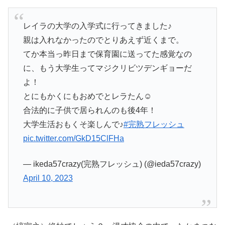
レイラの大学の入学式に行ってきました♪
親は入れなかったのでとりあえず近くまで。
てか本当っ昨日まで保育園に送ってた感覚なの
に、もう大学生ってマジクリビツデンギョーだ
よ！
とにもかくにもおめでとレラたん☺️
合法的に子供で居られんのも後4年！
大学生活おもくそ楽しんで♪
#完熟フレッシュ
pic.twitter.com/GkD15ClFHa
— ikeda57crazy(完熟フレッシュ) (@ieda57crazy)
April 10, 2023