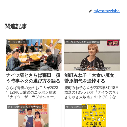
miyearnzzlabo
関連記事
ザ・ラジオショー
ナイツのちゃきちゃき大放送
ナイツ塙とさらば森田 扱
能町みね子「大食い魔女」
う時事ネタの選び方を語る
菅原初代を追悼する
さらば青春の光のお二人が2023
能町みね子さんが2023年3月18日
年12月6日放送のニッポン放送
放送のTBSラジオ『ナイツのちゃ
『ナイツ ザ・ラジオショー』に
きちゃき大放送』の中で亡くなっ
出演。森田さんと塙さんが
た菅原初代さんを追悼していまし
YouTubeやネタなどで扱う時事ネ
た。
ナイツのちゃきちゃき大放送
ザ・ラジオショー
タの選び方について話していまし
た。