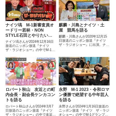
ってしまった瞬間を話していまし
た。
ナイツ塙 M-1新審査員オ
麒麟・川島とナイツ・土
ードリー若林・NON
屋 競馬を語る
STYLE石田とやりたいこ
麒麟・川島さんが2020年12月15
とを語る
日放送のニッポン放送『ナイツ
ナイツ塙さんが2024年12月16日
ザ・ラジオショー』に出演。ナイ
放送のニッポン放送『ナイツ
ツ・土屋さんと競馬について話し
ザ・ラジオショー』の中でM-1グ
ていました。
ランプリ2024の審査員の顔ぶれ
についてトーク。同期のオードリ
ザ・ラジオショー
ザ・ラジオショー
ー若林さん、NON STYLE石田さ
んが審査員に加わったことに触
れ、M-1後に2人とやりたいこと
について話していました。
ロバート秋山 友近との町
永野 M-1 2023・令和ロマ
内会長・副会長ケンカコン
ン優勝で絶望する中年芸人
トを語る
を語る
ロバート秋山さんが2024年3月7
永野さんが2024年1月16日放送の
日放送のニッポン放送『ナイツ
ニッポン放送『ナイツ ザ・ラジ
ザ・ラジオショー』の中で友近さ
オショー』の中でM-1グランプリ