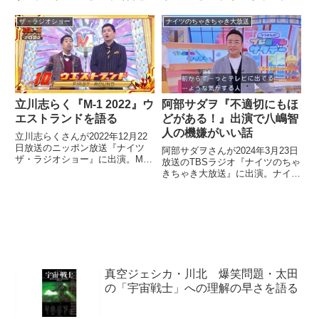
んとの町内会長・副会長ケンカコ
2023で令和ロマンが優勝したこ
ントについて話していました。
とについてトーク。一緒に見てい
ザ・ラジオショー
ナイツのちゃきちゃき大放送
た売れない中年芸人が絶望してお
り、大笑いしたことを話していま
した。
立川志らく『M-1 2022』ウ
阿部サダヲ『不適切にもほ
エストランドを語る
どがある！』出演で八嶋智
人の機嫌がいい話
立川志らくさんが2022年12月22
日放送のニッポン放送『ナイツ
阿部サダヲさんが2024年3月23日
ザ・ラジオショー』に出演。M-1
放送のTBSラジオ『ナイツのちゃ
グランプリ2022を振り返りなが
きちゃき大放送』に出演。ナイツ
ら、優勝したウエストランドにつ
のお二人と『不適切にもほどがあ
いて話していました。
る！』に本人役出演中の八嶋智人
さんについてトーク。役が大好評
で出番も増えているため、八嶋さ
んの機嫌が最近、ずっといいと話
していました。
真空ジェシカ・川北 爆笑問題・太田
の「宇宙戦士」への理解の早さを語る