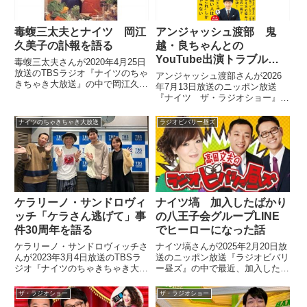
毒蝮三太夫とナイツ 岡江
アンジャッシュ渡部 鬼
久美子の訃報を語る
越・良ちゃんとの
YouTube出演トラブルの
毒蝮三太夫さんが2020年4月25日
経緯を説明する
放送のTBSラジオ『ナイツのちゃ
アンジャッシュ渡部さんが2026
きちゃき大放送』の中で岡江久美
年7月13日放送のニッポン放送
子さんの訃報について、ナイツの
『ナイツ ザ・ラジオショー』に
お二人、出水麻衣さんと話してい
出演。ライブの告知のために鬼越
ました。（土屋伸之）今月から毎
トマホークのYouTubeチャンネル
ナイツのちゃきちゃき大放送
ラジオビバリー昼ズ
月最終週のこの時間はTBSラジオ
への出演をする話が間に入った関
の名物コーナー、毒蝮...
係者のミスでこじれ、SNSで鬼
越・良ちゃんがそれを告発し、事
務所である人力舎が反論をするに
至った経緯を話していました。
ケラリーノ・サンドロヴィ
ナイツ塙 加入したばかり
ッチ「ケラさん逃げて」事
の八王子会グループLINE
件30周年を語る
でヒーローになった話
ケラリーノ・サンドロヴィッチさ
ナイツ塙さんが2025年2月20日放
んが2023年3月4日放送のTBSラ
送のニッポン放送『ラジオビバリ
ジオ『ナイツのちゃきちゃき大放
ー昼ズ』の中で最近、加入した八
送』に出演。伝説の「ケラさん逃
王子会についてトーク。グループ
げて」事件30周年について話し
LINEで情報をやり取りする中
ザ・ラジオショー
ザ・ラジオショー
ていました。
で、なぜか塙さんがヒーローにな