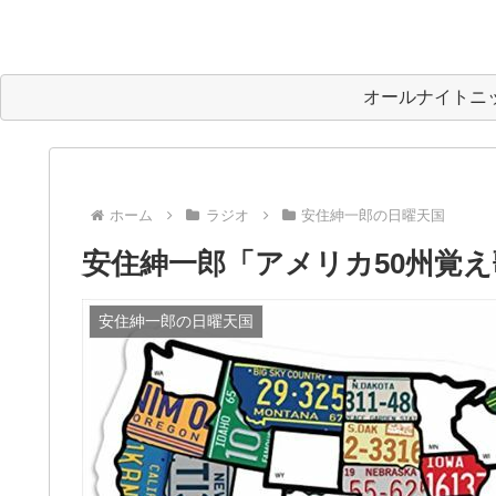
オールナイトニ
ホーム
ラジオ
安住紳一郎の日曜天国
安住紳一郎「アメリカ50州覚
安住紳一郎の日曜天国