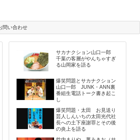
お問い合わせ
サカナクション山口一郎
千葉の客層がやんちゃすぎ
る山岡家を語る
爆笑問題とサカナクション
山口一郎 JUNK・ANN裏
番組生電話トーク書き起こ
し
爆笑問題・太田 お見送り
芸人しんいちの太田光代社
長への土下座謝罪とその後
の炎上を語る
竹内まりや 萬みきお（サ