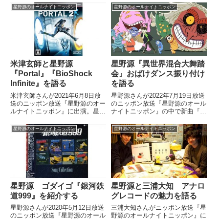
星野源のオールナイトニッポン
星野源のオールナイトニッポン
米津玄師と星野源
星野源『異世界混合大舞踏
『Portal』『BioShock
会』おばけダンス振り付け
Infinite』を語る
を語る
米津玄師さんが2021年6月8日放
星野源さんが2022年7月19日放送
送のニッポン放送『星野源のオー
のニッポン放送『星野源のオール
ルナイトニッポン』に出演。星野
ナイトニッポン』の中で新曲『異
源さんと大好きなゲーム
世界混合大舞踏会 (feat. おば
『Portal』について話していまし
け)』の中でミュージックビデオ
星野源のオールナイトニッポン
星野源のオールナイトニッポン
た。
のダンス振り付けについてトー
ク。ELEVENPLAYのNONさんと
Shingo Okamotoさんに振り付け
を依頼した理由を話していまし
た。
星野源 ゴダイゴ『銀河鉄
星野源と三浦大知 アナロ
道999』を紹介する
グレコードの魅力を語る
星野源さんが2020年5月12日放送
三浦大知さんがニッポン放送『星
のニッポン放送『星野源のオール
野源のオールナイトニッポン』に