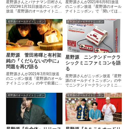
星野源さんとバナナマン日村さん
星野源さんが2021年6月8日放送
が2023年1月31日放送のニッポン
のニッポン放送『星野源のオール
放送『星野源のオールナイトニッ
ナイトニッポン』で「聞いてほし
ポン』の中でリスナーからの質問
いラブソング」を選曲。小坂忠
を受けてどんな人を「友達」だと
『機関車』を紹介していました。
星野源のオールナイトニッポン
星野源のオールナイトニッポン
思うのか、その定義などについて
話していました。
星野源 菅田将暉と有村架
星野源 ニンテンドークラ
純の『くだらないの中に』
シックミニファミコンを語
問題を再び語る
る
星野源さんが2021年3月9日放送
星野源さんがニッポン放送『星野
のニッポン放送『星野源のオール
源のオールナイトニッポン』の中
ナイトニッポン』の中で前週に話
でニンテンドークラシックミニフ
題にした菅田将暉さんが有村架純
ァミリーコンピュータについて話
さんに『くだらないの中に』のギ
していました。（星野源）大阪府
星野源のオールナイトニッポン
星野源のオールナイトニッポン
ターの弾き方を教えていた問題に
の方。（メールを読む）「ニンテ
ついて再びトーク。菅田さんのラ
ンドークラシックミニファミコ
ジオでの発言を踏まえながら話し
ン、買いましたか？ 懐かしすぎ
ていました。
て...