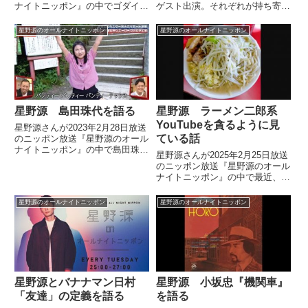
ナイトニッポン』の中でゴダイゴ
ゲスト出演。それぞれが持ち寄っ
『銀河鉄道999』を紹介していま
た音源を聞きながら2時間に渡っ
した。（星野源）それでは今日の
て音楽談義をする中で、アナログ
星野源のオールナイトニッポン
星野源のオールナイトニッポン
1曲目、行きましょう。ゴダイゴ
レコードの魅力について話してい
で『銀河鉄道999』。ゴダイゴ
ました。本日も星野源のオールナ
『銀河鉄道999』（星...
イトニッポンお聴き頂きありが
と...
星野源 島田珠代を語る
星野源 ラーメン二郎系
YouTubeを貪るように見
星野源さんが2023年2月28日放送
ている話
のニッポン放送『星野源のオール
ナイトニッポン』の中で島田珠代
星野源さんが2025年2月25日放送
さんについてトーク。島田珠代さ
のニッポン放送『星野源のオール
んと食事会をした際の模様などを
ナイトニッポン』の中で最近、ラ
話していました。
ーメン二郎やインスパイア系の動
画をYouTubeで見まくっていると
星野源のオールナイトニッポン
星野源のオールナイトニッポン
話していました。
星野源とバナナマン日村
星野源 小坂忠『機関車』
「友達」の定義を語る
を語る