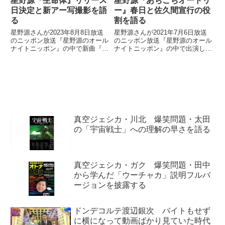
星野源『生命体』リリース
星野源『あちこちオードリ
日決定と新アー写撮影を語
ー』春日と佐久間宣行の役
る
割を語る
星野源さんが2023年8月8日放送
星野源さんが2021年7月6日放送
のニッポン放送『星野源のオール
のニッポン放送『星野源のオール
ナイトニッポン』の中で新曲『生
ナイトニッポン』の中で出演した
命体』のリリース日を発表。自身
『あちこちオードリー』の反響を
の新しいアーティスト写真撮影や
紹介。番組出演時に感じた春日さ
Instagramで『生命体』ジャケッ
んや佐久間宣行さんの役割につい
トアートをフライング公開してし
て話していました。
まったことについて話していまし
た。
真空ジェシカ・川北 爆笑問題・太田
の「宇宙戦士」への理解の早さを語る
真空ジェシカ・ガク 爆笑問題・田中
から学んだ「ウーチャカ」説明フルバ
ージョンを披露する
ドンデコルテ渡辺銀次 バイトもせず
に横になって動画ばかり見ていた時代