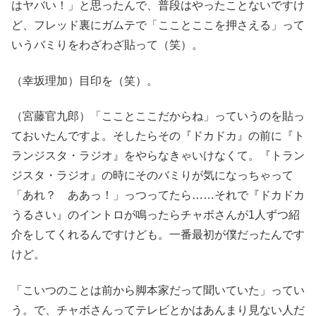
はヤバい！」と思ったんで、普段はやったことないですけ
ど、フレッド裏にガムテで「こことここを押さえる」って
いうバミりをわざわざ貼って（笑）。
（幸坂理加）目印を（笑）。
（宮藤官九郎）「こことここだからね」っていうのを貼っ
ておいたんですよ。そしたらその『ドカドカ』の前に『ト
ランジスタ・ラジオ』をやらなきゃいけなくて。『トラン
ジスタ・ラジオ』の時にそのバミりが気になっちゃって
「あれ？ ああっ！」っつってたら……それで『ドカドカ
うるさい』のイントロが鳴ったらチャボさんが1人ずつ紹
介をしてくれるんですけども。一番最初が僕だったんです
けど。
「こいつのことは前から脚本家だって聞いていた」ってい
う。で、チャボさんってテレビとかはあんまり見ない人だ