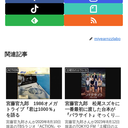
miyearnzzlabo
関連記事
ACTION
土曜日のエウレカ
宮藤官九郎 1986オメガ
宮藤官九郎 松尾スズキに
トライブ『君は1000％』
一番最初に渡した台本が
を語る
『パラサイト』そっくりだ
った話
宮藤官九郎さんが2020年8月10日
宮藤官九郎さんが2023年8月12日
放送のTBSラジオ『ACTION』や
放送のTOKYO FM『土曜日のエ