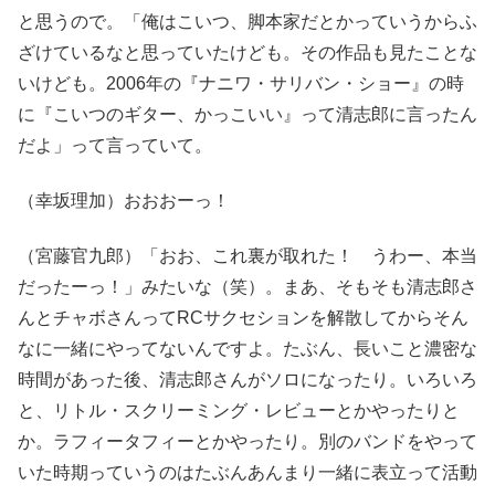
と思うので。「俺はこいつ、脚本家だとかっていうからふ
ざけているなと思っていたけども。その作品も見たことな
いけども。2006年の『ナニワ・サリバン・ショー』の時
に『こいつのギター、かっこいい』って清志郎に言ったん
だよ」って言っていて。
（幸坂理加）おおおーっ！
（宮藤官九郎）「おお、これ裏が取れた！ うわー、本当
だったーっ！」みたいな（笑）。まあ、そもそも清志郎さ
んとチャボさんってRCサクセションを解散してからそん
なに一緒にやってないんですよ。たぶん、長いこと濃密な
時間があった後、清志郎さんがソロになったり。いろいろ
と、リトル・スクリーミング・レビューとかやったりと
か。ラフィータフィーとかやったり。別のバンドをやって
いた時期っていうのはたぶんあんまり一緒に表立って活動