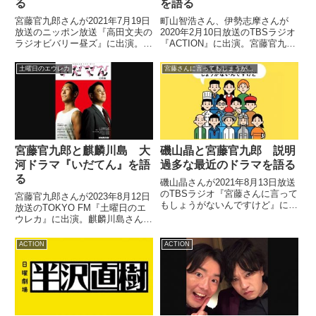
る
を語る
宮藤官九郎さんが2021年7月19日
町山智浩さん、伊勢志摩さんが
放送のニッポン放送『高田文夫の
2020年2月10日放送のTBSラジオ
ラジオビバリー昼ズ』に出演。高
『ACTION』に出演。宮藤官九郎
田文夫さんとドラマ『俺の家の
さんと『パラサイト 半地下の家
話』や長瀬智也さんについて話し
族』をはじめとしたポン・ジュノ
土曜日のエウレカ
宮藤さんに言ってもしょうがないんですけど
てました。
監督作品について話していまし
た。町山さんも残って下さり…
#action954パラ...
宮藤官九郎と麒麟川島 大
磯山晶と宮藤官九郎 説明
河ドラマ『いだてん』を語
過多な最近のドラマを語る
る
磯山晶さんが2021年8月13日放送
のTBSラジオ『宮藤さんに言って
宮藤官九郎さんが2023年8月12日
もしょうがないんですけど』に出
放送のTOKYO FM『土曜日のエ
演。宮藤官九郎さんと説明セリフ
ウレカ』に出演。麒麟川島さんと
やテロップで説明過多な最近のド
大河ドラマ『いだてん』について
ラマについて話していました。
話していました。
ACTION
ACTION