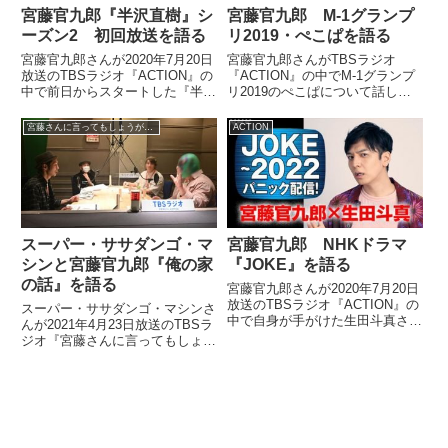
宮藤官九郎『半沢直樹』シ
宮藤官九郎 M-1グランプ
ーズン2 初回放送を語る
リ2019・ぺこぱを語る
宮藤官九郎さんが2020年7月20日
宮藤官九郎さんがTBSラジオ
放送のTBSラジオ『ACTION』の
『ACTION』の中でM-1グランプ
中で前日からスタートした『半沢
リ2019のぺこぱについて話して
直樹』シーズン2の初回放送の感
いました。（宮藤官九郎）昨日の
想を話していました。＼2話放送
M-1は俺、全部見れていないんで
宮藤さんに言ってもしょうがないんですけど
ACTION
までのお楽しみ?／日曜日が待ち
すよ。ただ、うちの家族は完全に
遠しい...その間にホームページも
ぺこぱさんを推していて。で、帰
どんどん更新し...
った後に「どっちが勝っ...
スーパー・ササダンゴ・マ
宮藤官九郎 NHKドラマ
シンと宮藤官九郎『俺の家
『JOKE』を語る
の話』を語る
宮藤官九郎さんが2020年7月20日
放送のTBSラジオ『ACTION』の
スーパー・ササダンゴ・マシンさ
中で自身が手がけた生田斗真さん
んが2021年4月23日放送のTBSラ
主演のNHKドラマ『JOKE』につ
ジオ『宮藤さんに言ってもしょう
いて話していました。（宮藤官九
がないんですけど』に出演。ドラ
郎）そんなわけで、僕のやつで言
マ『俺の家の話』が自身の話とか
うと情報が解禁になったのは8月
なりリンクする件について、宮藤
10日にですね...
官九郎さんと話していました。