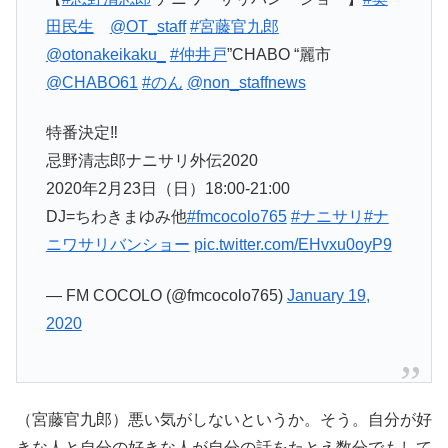
田民生
@OT_staff
#宮藤官九郎
@otonakeikaku_
#仲井戸
”CHABO “麗市
@CHABO61
#のん
@non_staffnews
特番決定‼️
忌野清志郎ナニサリ外伝2020
2020年2月23日（日）18:00-21:00
DJ=ちわきまゆみ他
#fmcocolo765
#ナニサリ
#ナ
ニワサリバンショー
pic.twitter.com/EHvxu0oyP9
— FM COCOLO (@fmcocolo765)
January 19,
2020
（宮藤官九郎）悪い気がしないというか。そう。自分が好
きな人と自分の好きな人が自分の話をたとえ数分でもして