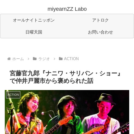
miyearnZZ Labo
オールナイトニッポン
アトロク
日曜天国
お問い合わせ
ホーム
ラジオ
ACTION
宮藤官九郎『ナニワ・サリバン・ショー』
で仲井戸麗市から褒められた話
ACTION