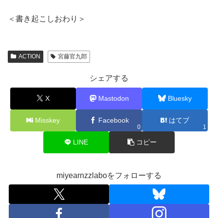
＜書き起こしおわり＞
ACTION
宮藤官九郎
シェアする
X
Mastodon
Bluesky
Misskey
Facebook
はてブ
0
1
LINE
コピー
miyearnzzlaboをフォローする