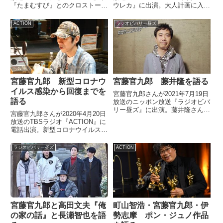
『たまむすび』とのクロストーク
ウレカ』に出演。大人計画に入る
で1986オメガトライブについ
きっかけとなった、一番最初に松
て、カンニング竹山さんなどと話
尾スズキさんに渡した台本が今、
ACTION
ラジオビバリー昼ズ
していました。DAY 2曲名に数字
思えば韓国映画『パラサイト』に
が入ってる好きな曲ホントはタグ
そっくりだったという話をしてい
を付けるんでし...
ました。
宮藤官九郎 新型コロナウ
宮藤官九郎 藤井隆を語る
イルス感染から回復までを
宮藤官九郎さんが2021年7月19日
語る
放送のニッポン放送『ラジオビバ
リー昼ズ』に出演。藤井隆さんに
宮藤官九郎さんが2020年4月20日
ついて話していました。
放送のTBSラジオ『ACTION』に
電話出演。新型コロナウイルス感
染から回復までのご自身の経験を
話していました。（幸坂理加）今
ラジオビバリー昼ズ
ACTION
日もお休み中の宮藤官九郎さんに
代わりまして、主婦にして女優の
伊勢志摩さんとお送...
宮藤官九郎と高田文夫『俺
町山智浩・宮藤官九郎・伊
の家の話』と長瀬智也を語
勢志摩 ポン・ジュノ作品