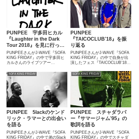
PUNPEE 宇多田ヒカル
PUNPEE
『Laughter in the Dark
『TAICOCLUB’18』を振
Tour 2018』を見に行った
り返る
話
PUNPEEさんがJ-WAVE『SOFA
PUNPEEさんがJ-WAVE『SOFA
KING FRIDAY』の中で宇多田ヒ
KING FRIDAY』の中で自身が出
カルさんのライブツアー
演したフェス『TAICOCLUB’18』
『Laughter in the Dark Tour
を振り返っていまし
2018』を見に行った話をしてい
た。''TAICOCLUB’18'' PUNPEEが
SOFA KING FRIDAY
SOFA KING FRIDAY
ました。
ライブ出演致しました。ありがと
うございました。 p...
PUNPEE 5lackのケンド
PUNPEE スチャダラパ
リック・ラマーとの出会い
ー『サマージャム’95』の
を語る
歌詞を語る
PUNPEEさんがJ-WAVE『SOFA
PUNPEEさんがJ-WAVE『SOFA
KING FRIDAY』の中で弟の5lack
KING FRIDAY』の中でスチャダ