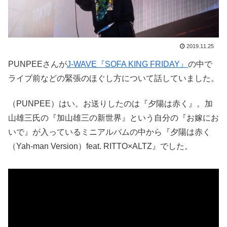
2019.11.25
PUNPEEさんが
J-WAVE『SOFA KING FRIDAY』
の中で
ライブ前などの緊張のほぐし方について話していました。
（PUNPEE）はい。お送りしたのは『夕陽は赤く』。加
山雄三氏の『加山雄三の新世界』という自分の『お嫁にお
いで』が入っているミニアルバムの中から『夕陽は赤く
（Yah-man Version）feat. RITTO×ALTZ』でした。