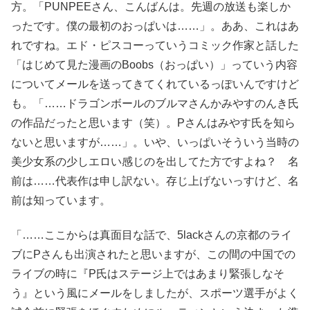
方。「PUNPEEさん、こんばんは。先週の放送も楽しか
ったです。僕の最初のおっぱいは……」。ああ、これはあ
れですね。エド・ピスコーっていうコミック作家と話した
「はじめて見た漫画のBoobs（おっぱい）」っていう内容
についてメールを送ってきてくれているっぽいんですけど
も。「……ドラゴンボールのブルマさんかみやすのんき氏
の作品だったと思います（笑）。Pさんはみやす氏を知ら
ないと思いますが……」。いや、いっぱいそういう当時の
美少女系の少しエロい感じのを出してた方ですよね？ 名
前は……代表作は申し訳ない。存じ上げないっすけど、名
前は知っています。
「……ここからは真面目な話で、5lackさんの京都のライ
ブにPさんも出演されたと思いますが、この間の中国での
ライブの時に『P氏はステージ上ではあまり緊張しなそ
う』という風にメールをしましたが、スポーツ選手がよく