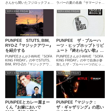
さんから聞いたフジロックフェス
ラパーの夏の名曲『サマージャ
ティバルでケンドリック・ラマー
ム'95』の歌詞について話してい
と出会った際の模様について話し
ました。
SOFA KING FRIDAY
SOFA KING FRIDAY
ていました。
PUNPEE STUTS, BIM,
PUNPEE ザ・ブルーハ
RYO-Z『マジックアワー』
ーツ・ヒップホップトリビ
を紹介する
ュート『終わらない歌』を
語る
PUNPEEさんがJ-WAVE『SOFA
PUNPEEさんがJ-WAVE『SOFA
KING FRIDAY』の中でSTUTS,
KING FRIDAY』の中で自身が参
BIM, RYO-Zの『マジックアワ
加したザ・ブルーハーツのヒップ
ー』を紹介していました。『マジ
ホップ・トリビュート・アルバム
ックアワー』STUTS, BIM, RYO-
『終わらない歌』について話して
SOFA KING FRIDAY
SOFA KING FRIDAY
ZDownload, Streaming p...
いました。（PUNPEE）お送り
したのは『TRAIN-TRAIN』。
ブ...
PUNPEEとカレー屋まー
PUNPEE『マジック：
くん『お嫁においで
ザ・ギャザリング』の思い