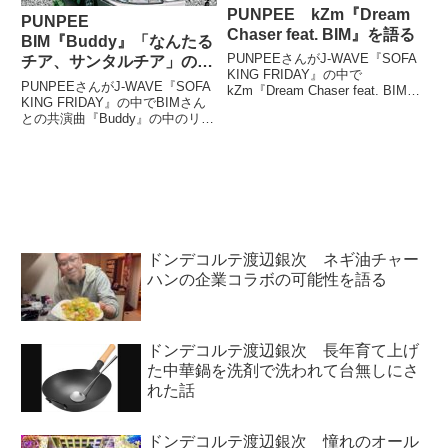
PUNPEE kZm『Dream
PUNPEE
Chaser feat. BIM』を語る
BIM『Buddy』「なんたる
PUNPEEさんがJ-WAVE『SOFA
チア、サンタルチア」の意
KING FRIDAY』の中で
味を語る
PUNPEEさんがJ-WAVE『SOFA
kZm『Dream Chaser feat. BIM』
KING FRIDAY』の中でBIMさん
を紹介していました。
との共演曲『Buddy』の中のリリ
（PUNPEE）というわけで、今
ック、「なんたるチア、サンタル
日2回目の早くも終わりに差し掛
チア」についてトーク。そのネタ
かってしまいました。最後にかけ
元などについて話していました。
る...
ドンデコルテ渡辺銀次 ネギ油チャー
ハンの企業コラボの可能性を語る
ドンデコルテ渡辺銀次 長年育て上げ
た中華鍋を洗剤で洗われて台無しにさ
れた話
ドンデコルテ渡辺銀次 憧れのオール