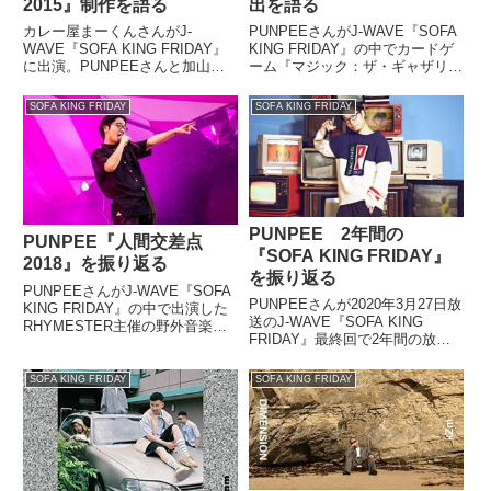
2015』制作を語る
出を語る
カレー屋まーくんさんがJ-
PUNPEEさんがJ-WAVE『SOFA
WAVE『SOFA KING FRIDAY』
KING FRIDAY』の中でカードゲ
に出演。PUNPEEさんと加山雄
ーム『マジック：ザ・ギャザリン
三さんの『お嫁においで』リミッ
グ』の思い出を話していました。
クスを制作したきっかけについて
（PUNPEE）最近、ネットで見
SOFA KING FRIDAY
SOFA KING FRIDAY
話していました。（PUNPEE）
て熱かった記事なんですけど「ギ
はい。というわけで『SOFA
ャザリング」つながりということ
KING FRI...
で。『マ...
PUNPEE 2年間の
PUNPEE『人間交差点
『SOFA KING FRIDAY』
2018』を振り返る
を振り返る
PUNPEEさんがJ-WAVE『SOFA
PUNPEEさんが2020年3月27日放
KING FRIDAY』の中で出演した
送のJ-WAVE『SOFA KING
RHYMESTER主催の野外音楽フ
FRIDAY』最終回で2年間の放送
ェス『人間交差点2018』を振り
を振り返っていました。
返っていました。【人間交差点
PUNPEE、5月に全国Zeppツアー
2018】PUNPEEのステージ写真
SOFA KING FRIDAY
SOFA KING FRIDAY
を開催
が到着！✨イベントもそろそろ
pic.twitter.com/jzsQj4UyXx— 音
終...
楽...