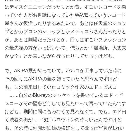
はディスクユニオンだったりとか昔、すごいレコードを買
っていた人がお世話になっていたWAVEっていうレコード
屋さんが復活したりするみたいで。あとは任天堂のショッ
プとかカプコンのショップとかメディコムさんだったりと
か。あとは劇場だったりとか。回りはすごいファッション
の最先端の方がいっぱいいて。俺らとか「居場所、大丈夫
かな？」とか言いながら行ったりしてたっすけども。
で、AKIRA展がやっていて。パルコが工事していた時に
その回りにAKIRAの画を飾っていたと思うんですけど
も。この前来日していたコミック作家のエド・ピスコ
ー……自分のBlu-rayのジャケットを書いているエド・ピ
スコーがその壁をどうしても見たいって言っていたんです
けども、期間に間に合わなくて見れなくて。でも、エド曰
く渋谷の街が……彼はハロウィンの時もいたんですけど
も、その時に仲間が鉄雄の格好をして撮った写真が1万い