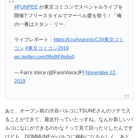
#PUNPEE
が東京コミコンでスペシャルライブを
開催? フリースタイルでマーベル愛を歌う！「俺
の一番はスタン・リー」
ライブレポート：
https://t.co/iyqeznicC2
#東京コミ
コン
#東京コミコン2019
pic.twitter.com/99sBF8p6p0
— Fan's Voice (@FansVoiceJP)
November 22,
2019
あと、オープン前の渋谷パルコにTSUNEさんのツテで入
ることができて、最近行っていたっすね。なんか新しいパ
ルコになにができるのかな？って見て回ったりしたんです
けども。DOMMUNEがパルコに移転になるらしく。あと