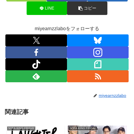
LINE
コピー
miyearnzzlaboをフォローする
miyearnzzlabo
関連記事
SOFA KING FRIDAY
SOFA KING FRIDAY