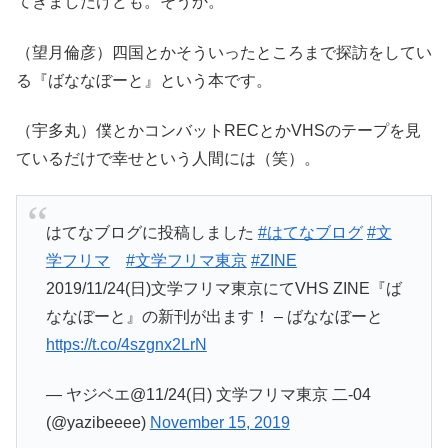
てきましたけども。そうか。
（望月倫彦）四国とかそういったところまで探訪をしてい
る『ばななぼーと』という本です。
（宇多丸）僕とかコンバットRECとかVHSのテープを見
ているだけで幸せという人間には（笑）。
はてなブログに投稿しました
#はてなブログ
#文
学フリマ
#文学フリマ東京
#ZINE
2019/11/24(日)文学フリマ東京にてVHS ZINE『ば
ななぼーと』の新刊が出ます！ – ばななぼーと
https://t.co/4szgnx2LrN
— ヤジベエ@11/24(日) 文学フリマ東京 二-04
(@yazibeeee)
November 15, 2019