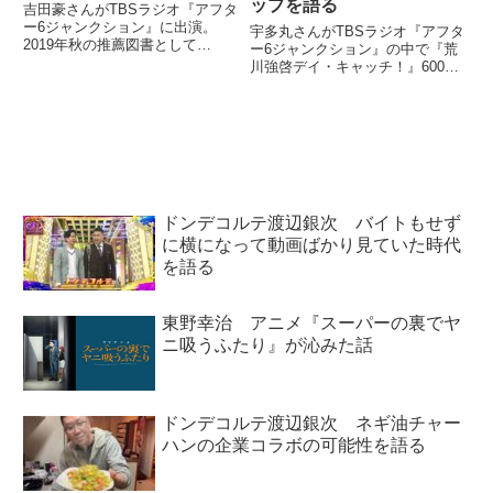
ップを語る
吉田豪さんがTBSラジオ『アフタ
ー6ジャンクション』に出演。
宇多丸さんがTBSラジオ『アフタ
2019年秋の推薦図書として
ー6ジャンクション』の中で『荒
D.O『悪党の詩』を紹介していま
川強啓デイ・キャッチ！』6000
した。（宇多丸）ということで吉
回放送を祝福。以前録った荒川強
田さん、今日は推薦図書というこ
啓さんのラップを流し、6000回
とで。でも先ほどね、「危険な本
記念ラップ製作構想なども話して
だ」なんておっしゃってました
いました。（宇多丸）あの、（番
け...
組が）長寿化していけばい...
ドンデコルテ渡辺銀次 バイトもせず
に横になって動画ばかり見ていた時代
を語る
東野幸治 アニメ『スーパーの裏でヤ
ニ吸うふたり』が沁みた話
ドンデコルテ渡辺銀次 ネギ油チャー
ハンの企業コラボの可能性を語る