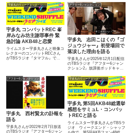
超盛り上がっている楽曲について
多丸）はい。ということで私はこ
宇多丸のウィークエンド・シャッフル
アフター6ジャンクション
トーク。ランキング形式で5曲、
の週末というか、これからみなさ
紹介していました。「ライムスタ
ん、ゴールデンウィークとか時間
ー宇多丸のウィークエンド・シ
ができると思いますので。この
ャ...
時...
宇多丸 コンバットREC 峯
岸みなみ坊主謝罪事件 緊
宇多丸 志田こはくの『ゴ
急討論 AKB48と恋愛
ジュウジャー』初登場回で
ライムスター宇多丸さんと映像コ
落涙した理由を語る
レクターのコンバットRECさん
がTBSラジオ『タマフル』で
宇多丸さんが2025年12月1日配信
AKB48 峯岸みなみさんの丸刈
のTBSラジオ『アフター6ジャン
り謝罪事件およびAKB48と恋愛
クション2』放課後ポッドキャス
というテーマの緊急討論を行いま
トの中で『ナンバーワン戦隊ゴジ
した。かなり長くなりましたが、
ュウジャー』第40話にユニコー
アフター6ジャンクション
宇多丸のウィークエンド・シャッフル
書き起こしてみました！（宇多...
ンブラック役として初登場した志
田こはくさんを見て、落涙してし
まったと話していました。
宇多丸 第5回AKB48総選挙
感想をサミュL・コンバッ
宇多丸 西村賢太の訃報を
トRECと語る
語る
ライムスター宇多丸さんがTBSラ
宇多丸さんが2022年2月7日放送
ジオ ウィークエンド・シャッフ
のTBSラジオ『アフター6ジャン
ル内で、第5回AKBファン48総選