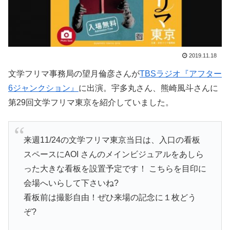
2019.11.18
文学フリマ事務局の望月倫彦さんが
TBSラジオ『アフター
6ジャンクション』
に出演。宇多丸さん、熊崎風斗さんに
第29回文学フリマ東京を紹介していました。
来週11/24の文学フリマ東京当日は、入口の看板
スペースにAOI さんのメインビジュアルをあしら
った大きな看板を設置予定です！ こちらを目印に
会場へいらして下さいね?
看板前は撮影自由！ぜひ来場の記念に１枚どう
ぞ?