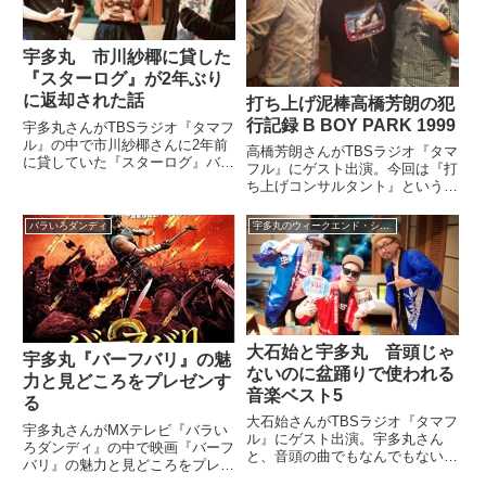
宇多丸 市川紗椰に貸した
『スターログ』が2年ぶり
に返却された話
打ち上げ泥棒高橋芳朗の犯
行記録 B BOY PARK 1999
宇多丸さんがTBSラジオ『タマフ
ル』の中で市川紗椰さんに2年前
高橋芳朗さんがTBSラジオ『タマ
に貸していた『スターログ』バッ
フル』にゲスト出演。今回は『打
クナンバーが返却されたことを話
ち上げコンサルタント』という肩
していました。（宇多丸）今日、
書きで『打ち上げは最高！』特集
スタジオに入ってからディレクタ
を放送。その中で、コンサルタン
バラいろダンディ
宇多丸のウィークエンド・シャッフル
ー小荒井さんからもたらされた朗
トとなる前の『打ち上げ泥棒』時
報。俺に朗報。みなさんにもぜ...
代の数々の犯行を語っていまし
た。（宇多丸）まあ、その打ち
上...
大石始と宇多丸 音頭じゃ
宇多丸『バーフバリ』の魅
ないのに盆踊りで使われる
力と見どころをプレゼンす
音楽ベスト5
る
大石始さんがTBSラジオ『タマフ
宇多丸さんがMXテレビ『バラい
ル』にゲスト出演。宇多丸さん
ろダンディ』の中で映画『バーフ
と、音頭の曲でもなんでもない曲
バリ』の魅力と見どころをプレゼ
なのに各地の盆踊りでかけられ、
ンテーションしていました。（宇