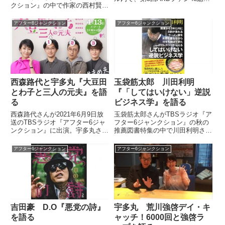
クション』の中で作家の西村賢太
挙終了直後に、会場組のサミュL
さんの訃報を紹介。西村賢太さん
さん・コンバットRECさんと電
との思い出を話していました。
話をつないで感想を語り合ってい
アフター6ジャンクション
アフター6ジャンクション
ました。（宇多丸）いや、知らな
いですよ。僕はずっとね、...
西森路代と宇多丸『大豆田
玉袋筋太郎 川田利明
とわ子と三人の元夫』を語
『「してはいけない」逆説
る
ビジネス学』を語る
西森路代さんが2021年6月9日放
玉袋筋太郎さんがTBSラジオ『ア
送のTBSラジオ『アフター6ジャ
フター6ジャンクション』の秋の
ンクション』に出演。宇多丸さん
推薦図書特集の中で川田利明さん
とドラマ『大豆田とわ子と三人の
の著書『開業から3年以内に8割
元夫』について話していました。
が潰れるラーメン屋を失敗を重ね
アフター6ジャンクション
アフター6ジャンクション
ながら10年も続けてきたプロレ
スラーが伝える「してはいけな
い」逆説ビジネス学』を紹介し
て...
吉田豪 D.O『悪党の詩』
宇多丸 荒川強啓デイ・キ
を語る
ャッチ！6000回と強啓ラ