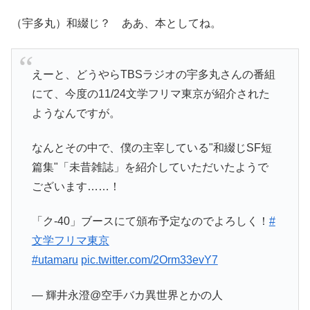
（宇多丸）和綴じ？ ああ、本としてね。
えーと、どうやらTBSラジオの宇多丸さんの番組
にて、今度の11/24文学フリマ東京が紹介された
ようなんですが。
なんとその中で、僕の主宰している"和綴じSF短
篇集"「未昔雑誌」を紹介していただいたようで
ございます……！
「ク-40」ブースにて頒布予定なのでよろしく！
#
文学フリマ東京
#utamaru
pic.twitter.com/2Orm33evY7
— 輝井永澄@空手バカ異世界とかの人