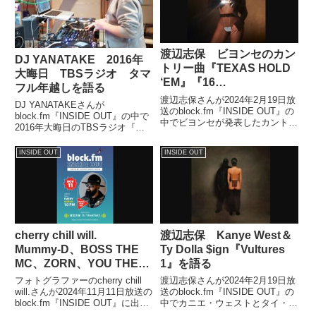
渡辺志保 ビヨンセのカン
DJ YANATAKE 2016年
トリー曲『TEXAS HOLD
大晦日 TBSラジオ タマ
‘EM』『16
フル年越しを語る
CARRIAGES』発表を語る
渡辺志保さんが2024年2月19日放
DJ YANATAKEさんが
送のblock.fm『INSIDE OUT』の
block.fm『INSIDE OUT』の中で
中でビヨンセが発表したカントリ
2016年大晦日のTBSラジオ『タ
ー曲『TEXAS HOLD 'EM』『16
マフル』年越しの模様について話
CARRIAGES』についてトーク。
していました。（DJ
INSIDE OUT
INSIDE OUT
カントリー・アルバムだと噂され
YANATAKE）とにかく年末年
ている『Renaissance ACT II』な
始、忙しいというかイベントも目
どについても話していました。
白押しで。大晦日、...
cherry chill will.
渡辺志保 Kanye West＆
Mummy-D、BOSS THE
Ty Dolla $ign『Vultures
MC、ZORN、YOU THE
1』を語る
ROCK★、OMSB談笑写真
フォトグラファーのcherry chill
渡辺志保さんが2024年2月19日放
を語る
will.さんが2024年11月11日放送の
送のblock.fm『INSIDE OUT』の
block.fm『INSIDE OUT』に出
中でカニエ・ウェストとタイ・ダ
演。DJ YANATAKEさんと自身の
ラー・サインのアルバム