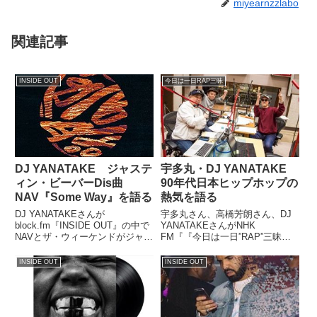
miyearnzzlabo
関連記事
INSIDE OUT
今日は一日RAP三昧
DJ YANATAKE ジャステ
宇多丸・DJ YANATAKE
ィン・ビーバーDis曲
90年代日本ヒップホップの
NAV『Some Way』を語る
熱気を語る
DJ YANATAKEさんが
宇多丸さん、高橋芳朗さん、DJ
block.fm『INSIDE OUT』の中で
YANATAKEさんがNHK
NAVとザ・ウィーケンドがジャス
FM『『今日は一日”RAP”三昧』
ティン・ビーバーをDisった曲、
の中で90年代日本のヒップホッ
『Some Way』を紹介していまし
プの盛り上がりについてトーク。
INSIDE OUT
INSIDE OUT
た。NAV『Some Way』（DJ
『さんぴんCAMP』前後のシーン
YANATAKE）次の洋楽お...
の熱気について話していました。
（BOSEさんインタビ...