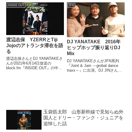
写真集『BONAFIDE -Soundtrack
『Vultures 1』について話してい
INSIDE OUT
JFN
of my life-』について話す中で、
ました。
写真集に掲載されているMummy-
D、BOSS THE MC、ZORN、
YOU THE ROCK★、OMSBが談
笑している写真について話してい
ました。
渡辺志保 YZERRとTiji
DJ YANATAKE 2016年
Jojoのアトランタ滞在を語
ヒップホップ振り返りDJ
る
Mix
渡辺志保さんとDJ YANATAKEさ
DJ YANATAKEさんがJFN系列
んが2021年6月14日放送の
『Joint & Jam ～grobal dance
block.fm『INSIDE OUT』の中で
traxx～』に出演。DJ JINさんら
BAD HOPのYZERRさんとTiji
と2016年のヒップホップシーン
Jojoさんがアトランタに滞在して
を振り返るトークとDJ Mixを披
いる件について話していました。
露していました。 年末恒例、今
年もDJ J...
玉袋筋太郎 山形新幹線で見知らぬ外
国人とドリー・ファンク・ジュニアを
追悼した話