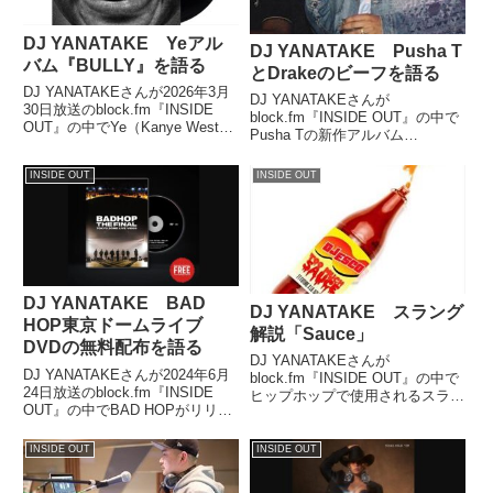
DJ YANATAKE Yeアル
DJ YANATAKE Pusha T
バム『BULLY』を語る
とDrakeのビーフを語る
DJ YANATAKEさんが2026年3月
DJ YANATAKEさんが
30日放送のblock.fm『INSIDE
block.fm『INSIDE OUT』の中で
OUT』の中でYe（Kanye West）
Pusha Tの新作アルバム
の最新アルバム『BULLY』につ
『Daytona』に収録されていた曲
いて話していました。
を発端にして発生したPusha Tと
INSIDE OUT
INSIDE OUT
Drakeのビーフについて話してい
ました。Pusha T: Dro...
DJ YANATAKE BAD
DJ YANATAKE スラング
HOP東京ドームライブ
解説「Sauce」
DVDの無料配布を語る
DJ YANATAKEさんが
DJ YANATAKEさんが2024年6月
block.fm『INSIDE OUT』の中で
24日放送のblock.fm『INSIDE
ヒップホップで使用されるスラン
OUT』の中でBAD HOPがリリー
グ「Sauce」を紹介していまし
スした東京ドームライブのDVD
た。#NewMusic DJ Esco
を無料配布したことについて話し
(@EscoMoeCity) ft @1Future &
INSIDE OUT
INSIDE OUT
ていました。
@LI...