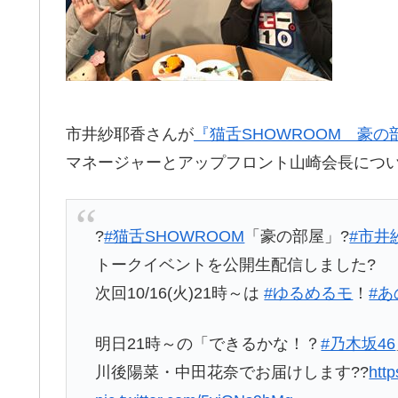
市井紗耶香さんが
『猫舌SHOWROOM 豪の
マネージャーとアップフロント山崎会長につ
?
#猫舌SHOWROOM
「豪の部屋」?
#市井
トークイベントを公開生配信しました?
次回10/16(火)21時～は
#ゆるめるモ
！
#あ
明日21時～の「できるかな！？
#乃木坂46
川後陽菜・中田花奈でお届けします??
htt