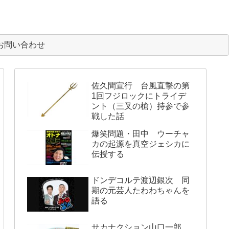
お問い合わせ
佐久間宣行 台風直撃の第
1回フジロックにトライデ
ント（三叉の槍）持参で参
戦した話
爆笑問題・田中 ウーチャ
カの起源を真空ジェシカに
伝授する
ドンデコルテ渡辺銀次 同
期の元芸人たわわちゃんを
語る
サカナクション山口一郎