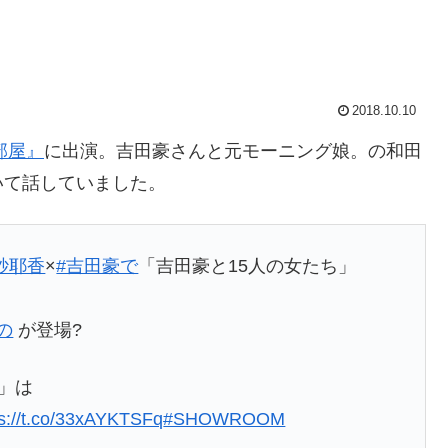
2018.10.10
部屋』
に出演。吉田豪さんと元モーニング娘。の和田
いて話していました。
紗耶香
×
#吉田豪で
「吉田豪と15人の女たち」
の
が登場?
」は
ps://t.co/33xAYKTSFq
#SHOWROOM