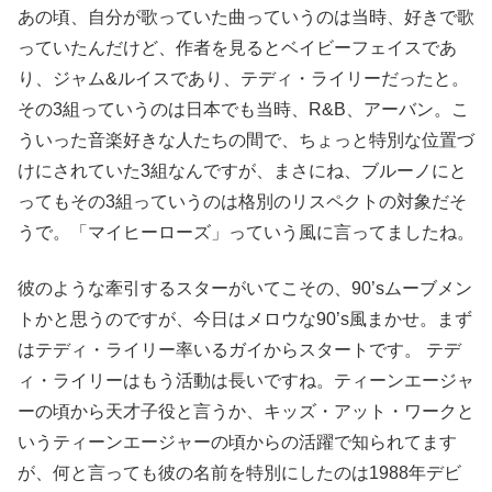
あの頃、自分が歌っていた曲っていうのは当時、好きで歌
っていたんだけど、作者を見るとベイビーフェイスであ
り、ジャム&ルイスであり、テディ・ライリーだったと。
その3組っていうのは日本でも当時、R&B、アーバン。こ
ういった音楽好きな人たちの間で、ちょっと特別な位置づ
けにされていた3組なんですが、まさにね、ブルーノにと
ってもその3組っていうのは格別のリスペクトの対象だそ
うで。「マイヒーローズ」っていう風に言ってましたね。
彼のような牽引するスターがいてこその、90’sムーブメン
トかと思うのですが、今日はメロウな90’s風まかせ。まず
はテディ・ライリー率いるガイからスタートです。 テデ
ィ・ライリーはもう活動は長いですね。ティーンエージャ
ーの頃から天才子役と言うか、キッズ・アット・ワークと
いうティーンエージャーの頃からの活躍で知られてます
が、何と言っても彼の名前を特別にしたのは1988年デビ