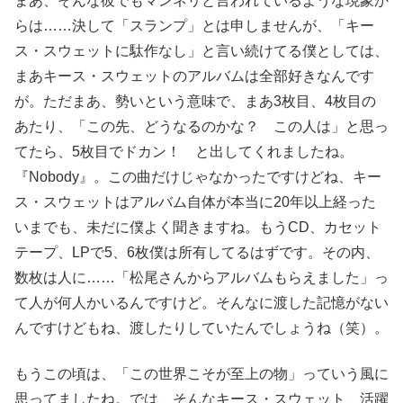
まあ、そんな彼でもマンネリと言われているような現象か
らは……決して「スランプ」とは申しませんが、「キー
ス・スウェットに駄作なし」と言い続けてる僕としては、
まあキース・スウェットのアルバムは全部好きなんです
が。ただまあ、勢いという意味で、まあ3枚目、4枚目の
あたり、「この先、どうなるのかな？ この人は」と思っ
てたら、5枚目でドカン！ と出してくれましたね。
『Nobody』。この曲だけじゃなかったですけどね、キー
ス・スウェットはアルバム自体が本当に20年以上経った
いまでも、未だに僕よく聞きますね。もうCD、カセット
テープ、LPで5、6枚僕は所有してるはずです。その内、
数枚は人に……「松尾さんからアルバムもらえました」っ
て人が何人かいるんですけど。そんなに渡した記憶がない
んですけどもね、渡したりしていたんでしょうね（笑）。
もうこの頃は、「この世界こそが至上の物」っていう風に
思ってましたね。では、そんなキース・スウェット、活躍