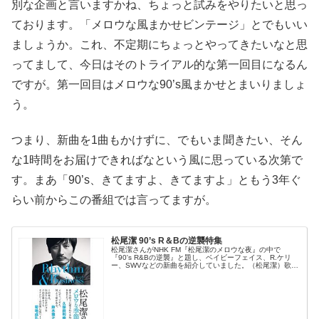
別な企画と言いますかね、ちょっと試みをやりたいと思っ
ております。「メロウな風まかせビンテージ」とでもいい
ましょうか。これ、不定期にちょっとやってきたいなと思
ってまして、今日はそのトライアル的な第一回目になるん
ですが。第一回目はメロウな90’s風まかせとまいりましょ
う。
つまり、新曲を1曲もかけずに、でもいま聞きたい、そん
な1時間をお届けできればなという風に思っている次第で
す。まあ「90’s、きてますよ、きてますよ」ともう3年ぐ
らい前からこの番組では言ってますが。
松尾潔 90’s R＆Bの逆襲特集
松尾潔さんがNHK FM『松尾潔のメロウな夜』の中で
『90's R&Bの逆襲』と題し、ベイビーフェイス、R.ケリ
ー、SWVなどの新曲を紹介していました。（松尾潔）歌手
デビュー20周年の平井堅さん。これは懐かしい、2000年
のナンバー『LOV...