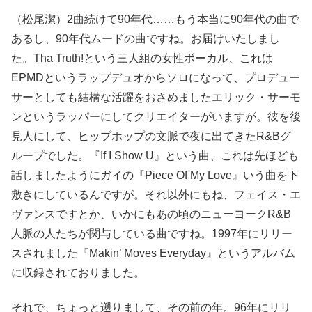
（松尾潔）2曲続けて90年代……もう本当に90年代の曲で
あるし、90年代ムードの曲ですね。お届けいたしまし
た。Tha Truth!という三人組の女性ボーカル、これは
EPMDというラップデュオからソロになって、プロデュー
サーとしても結構な活躍をおさめましたエリック・サーモ
ンというラッパーにしてクリエイターがいますが。彼を後
見人にして、ヒップホップの文脈で夜に出てきたR&Bグ
ループでした。『If I Show U』という曲、これは先ほども
話しましたようにガイの『Piece Of My Love』いう曲を下
敷きにしているんですが。それ以外にもね、フェイス・エ
ヴァンスですとか、いかにもあの頃のニューヨークR&B
人脈の人たちが関与している曲ですね。1997年にリリー
スされました『Makin’ Moves Everyday』というアルバム
に収録されておりました。
それで、ちょっと遡りまして、その前の年。96年にリリ