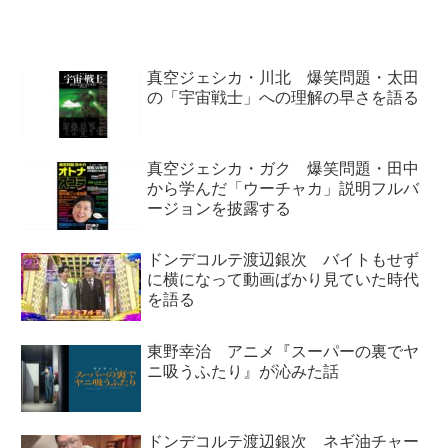
放送中に99岡村などが画面に映
り込む事案発生 | pi...
真空ジェシカ・川北 爆笑問題・太田
の「宇宙戦士」への理解の早さを語る
真空ジェシカ・ガク 爆笑問題・田中
から学んだ「ウーチャカ」説明フルバ
ージョンを披露する
ドンデコルテ渡辺銀次 バイトもせず
に横になって動画ばかり見ていた時代
を語る
東野幸治 アニメ『スーパーの裏でヤ
ニ吸うふたり』が沁みた話
ドンデコルテ渡辺銀次 ネギ油チャー