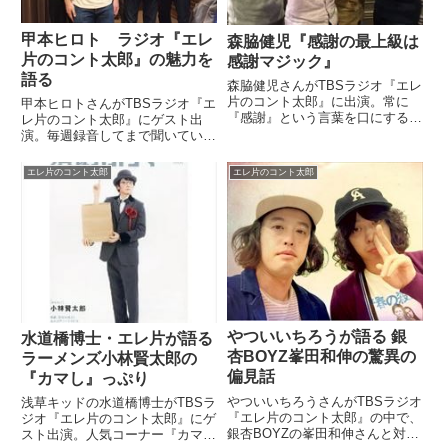
甲本ヒロト ラジオ『エレ
森脇健児『感謝の最上級は
片のコント太郎』の魅力を
感謝マジック』
語る
森脇健児さんがTBSラジオ『エレ
片のコント太郎』に出演。常に
甲本ヒロトさんがTBSラジオ『エ
『感謝』という言葉を口にする森
レ片のコント太郎』にゲスト出
脇さんが、その最上級的表現であ
演。毎週録音してまで聞いている
る『感謝マジック』について話し
エレ片の魅力について話していま
ていました。【毎週土曜日放送】
した。（やついいちろう）いつ頃
エレ片のコント太郎
エレ片のコント太郎
今日はTBSラジオで深夜1時から
から聞かれてるんですか？（甲本
JUNKサタデー「エレ片のコ...
ヒロト）もともとは『土曜日もや
ってる！』という感じで、聞け
る...
やついいちろうが語る 銀
水道橋博士・エレ片が語る
杏BOYZ峯田和伸の驚異の
ラーメンズ小林賢太郎の
偏見話
『カマし』っぷり
やついいちろうさんがTBSラジオ
浅草キッドの水道橋博士がTBSラ
『エレ片のコント太郎』の中で、
ジオ『エレ片のコント太郎』にゲ
銀杏BOYZの峯田和伸さんと対談
スト出演。人気コーナー『カマ