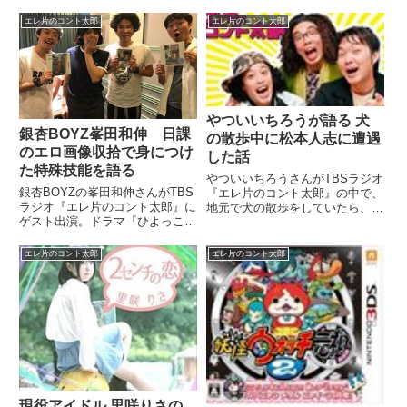
をした際の話をしていました。銀
し』の中で、ラーメンズの小林賢
杏BOYZマネージャーの恋バナか
太郎さんのカマしっぷりが話題に
エレ片のコント太郎
エレ片のコント太郎
ら展開された偏見たっぷりの話を
上がりました。（やついいちろ
語っています。昨日やついフェス
う）ラーメンズも出てきましたけ
第3弾発表になりました。...
ど。ラーメンズ、なんかカマした
こ...
やついいちろうが語る 犬
銀杏BOYZ峯田和伸 日課
の散歩中に松本人志に遭遇
のエロ画像収拾で身につけ
した話
た特殊技能を語る
やついいちろうさんがTBSラジオ
銀杏BOYZの峯田和伸さんがTBS
『エレ片のコント太郎』の中で、
ラジオ『エレ片のコント太郎』に
地元で犬の散歩をしていたら、ダ
ゲスト出演。ドラマ『ひよっこ』
ウンタウンの松本人志さんに遭遇
の反響や、最新のエロ画像収集活
した話をしていました。（やつい
動報告、そしてその活動を通して
いちろう）（中野の）左側は市役
エレ片のコント太郎
エレ片のコント太郎
身につけた特殊技能について話し
所とかがあって。そっち側です。
ていました。【毎週土曜日放送】
（片桐仁）サンプラザと駅の間...
今日はTBSラジオで深夜1...
現役アイドル 里咲りさの