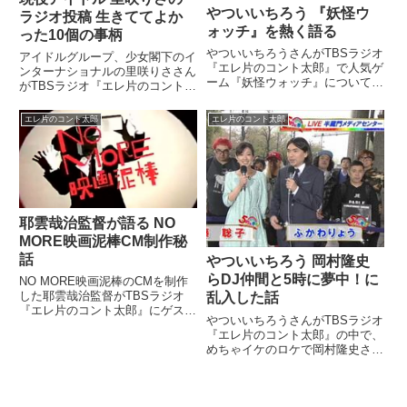
やついいちろう 『妖怪ウ
ラジオ投稿 生きててよか
ォッチ』を熱く語る
った10個の事柄
やついいちろうさんがTBSラジオ
アイドルグループ、少女閣下のイ
『エレ片のコント太郎』で人気ゲ
ンターナショナルの里咲りささん
ーム『妖怪ウォッチ』について熱
がTBSラジオ『エレ片のコント太
く語っていました。（今立進）
郎』生きててよかった10個の事
（取材に行ったE3では）基本的
柄コーナーに投稿。自身のこれま
エレ片のコント太郎
エレ片のコント太郎
には戦争ものも多かったし。今
での人生を振り返っていました。
回、記事として、日本でもよくし
（やついいちろう）生きててよか
てくれているUBiソフトの人が
った10個の事柄。BGM ル...
い...
耶雲哉治監督が語る NO
MORE映画泥棒CM制作秘
話
やついいちろう 岡村隆史
らDJ仲間と5時に夢中！に
NO MORE映画泥棒のCMを制作
した耶雲哉治監督がTBSラジオ
乱入した話
『エレ片のコント太郎』にゲスト
やついいちろうさんがTBSラジオ
出演。映画館で流れるCM、NO
『エレ片のコント太郎』の中で、
MORE映画泥棒の制作について語
めちゃイケのロケで岡村隆史さ
っていました。（やついいちろ
ん、DJ KOOさんらと、MXテレ
う）耶雲さんは違いますよ。（今
ビ 5時に夢中！に乱入した際の話
立進）映画監督ですから。...
をしていました。5時に夢中の生