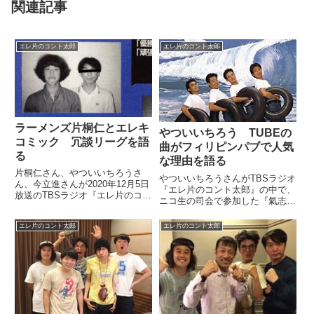
関連記事
エレ片のコント太郎
エレ片のコント太郎
ラーメンズ片桐仁とエレキ
やついいちろう TUBEの
コミック 冗談リーグを語
曲がフィリピンパブで人気
る
な理由を語る
片桐仁さん、やついいちろうさ
やついいちろうさんがTBSラジオ
ん、今立進さんが2020年12月5日
『エレ片のコント太郎』の中で、
放送のTBSラジオ『エレ片のコン
ニコ生の司会で参加した『氣志團
ト太郎』でパフォーマー引退を発
万博』で出演者のTUBE・前田さ
表した小林賢太郎さんについてト
んに聞いた、フィリピンパブで
エレ片のコント太郎
エレ片のコント太郎
ーク。大学時代のお笑い大学対抗
TUBEの曲を歌うとモテる理由に
戦や冗談リーグの思い出を話して
ついて、話していました。（やつ
いました。さっきの冗談リ...
いいちろう）メンバーが、だ...