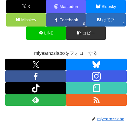
X
Mastodon
Bluesky
Misskey
Facebook
はてブ
0
1
LINE
コピー
miyearnzzlaboをフォローする
miyearnzzlabo