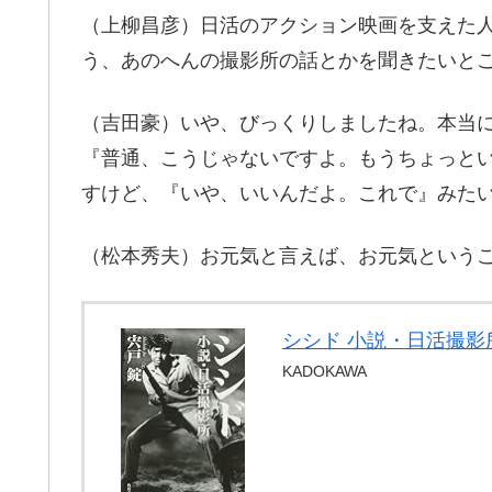
（上柳昌彦）日活のアクション映画を支えた
う、あのへんの撮影所の話とかを聞きたいと
（吉田豪）いや、びっくりしましたね。本当
『普通、こうじゃないですよ。もうちょっと
すけど、『いや、いいんだよ。これで』みた
（松本秀夫）お元気と言えば、お元気という
シシド 小説・日活撮影所
KADOKAWA