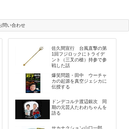
お問い合わせ
佐久間宣行 台風直撃の第
1回フジロックにトライデ
ント（三叉の槍）持参で参
戦した話
爆笑問題・田中 ウーチャ
カの起源を真空ジェシカに
伝授する
ドンデコルテ渡辺銀次 同
期の元芸人たわわちゃんを
語る
サカナクション山口一郎