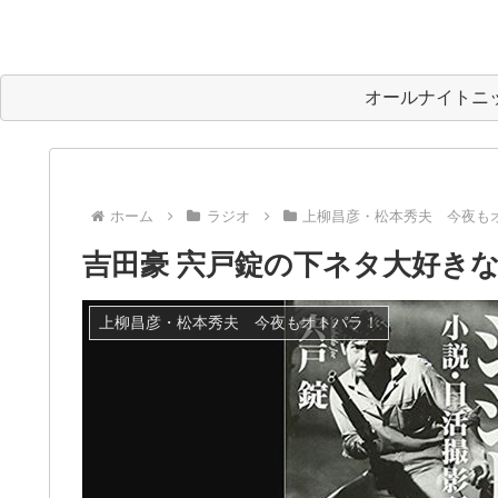
オールナイトニ
ホーム
ラジオ
上柳昌彦・松本秀夫 今夜も
吉田豪 宍戸錠の下ネタ大好き
上柳昌彦・松本秀夫 今夜もオトパラ！